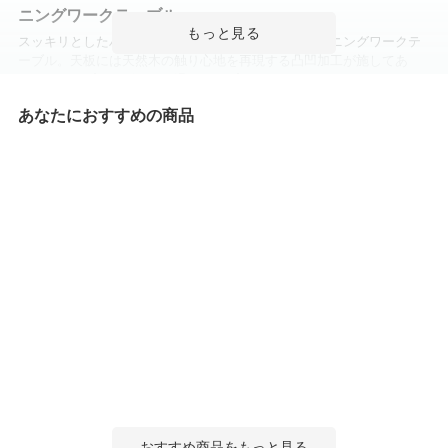
ニングワークテーブル
スッキリとしたハの字脚を採用した開放感のあるダイニングワークテ
ーブル。天板には天然木の触り心地を再現する凸凹加工が施してあ
り、シャープなデザインに温かみがプラスされています。さらにコー
ドをスッキリと収納できる配線ボックスを4箇所搭載。ミーティングか
あなたにおすすめの商品
らフリーアドレスまで、多目的に活用できます。
ポイント
おすすめ商品をもっと見る