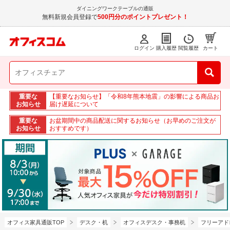
ダイニングワークテーブルの通販
無料新規会員登録で
500円分のポイントプレゼント！
ログイン
購入履歴
閲覧履歴
カート
重要な
【重要なお知らせ】「令和8年熊本地震」の影響による商品お
お知らせ
届け遅延について
重要な
お盆期間中の商品配送に関するお知らせ（お早めのご注文が
お知らせ
おすすめです）
オフィス家具通販TOP
デスク・机
オフィスデスク・事務机
フリーアド