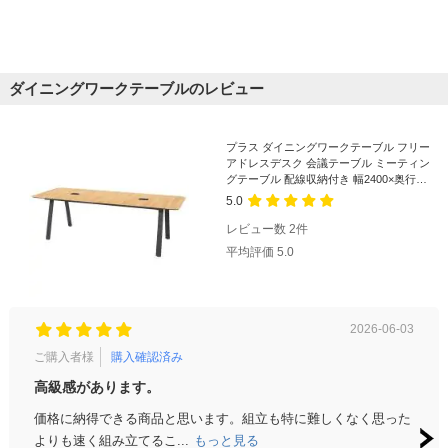
ダイニングワークテーブルのレビュー
電源タップが収納できる配線ボックス付
プラス ダイニングワークテーブル フリー
PCや電話をテーブル上に設置した際にコード類をスッキリ収納できま
アドレスデスク 会議テーブル ミーティン
す。配線フタはシンプルな取外し式で取り扱いも簡単です。
グテーブル 配線収納付き 幅2400×奥行
1000×高さ720mm
5.0
レビュー数
2
件
平均評価
5.0
使用イメージ
2026-06-03
ご購入者様
購入確認済み
ご購
高級感があります。
会議
価格に納得できる商品と思います。組立も特に難しくなく思った
組立
よりも速く組み立てるこ...
もっと見る