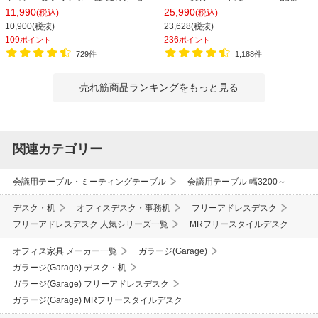
390×奥行510×高さ600mm【ホワイ
事務机 ビジネスデスク
11,990
25,990
(税込)
(税込)
ト・ブラック】
10,900(税抜)
23,628(税抜)
109
236
ポイント
ポイント
729件
1,188件
売れ筋商品ランキングをもっと見る
関連カテゴリー
会議用テーブル・ミーティングテーブル
会議用テーブル 幅3200～
デスク・机
オフィスデスク・事務机
フリーアドレスデスク
フリーアドレスデスク 人気シリーズ一覧
MRフリースタイルデスク
オフィス家具 メーカー一覧
ガラージ(Garage)
ガラージ(Garage) デスク・机
ガラージ(Garage) フリーアドレスデスク
ガラージ(Garage) MRフリースタイルデスク