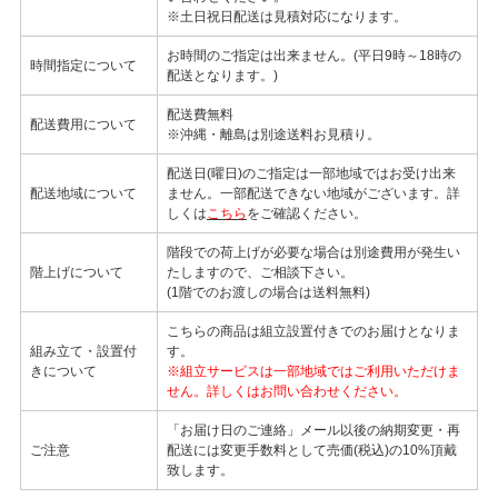
※土日祝日配送は見積対応になります。
お時間のご指定は出来ません。(平日9時～18時の
時間指定について
配送となります。)
配送費無料
配送費用について
※沖縄・離島は別途送料お見積り。
配送日(曜日)のご指定は一部地域ではお受け出来
配送地域について
ません。一部配送できない地域がございます。詳
しくは
こちら
をご確認ください。
階段での荷上げが必要な場合は別途費用が発生い
階上げについて
たしますので、ご相談下さい。
(1階でのお渡しの場合は送料無料)
こちらの商品は組立設置付きでのお届けとなりま
組み立て・設置付
す。
きについて
※組立サービスは一部地域ではご利用いただけま
せん。詳しくはお問い合わせください。
「お届け日のご連絡」メール以後の納期変更・再
ご注意
配送には変更手数料として売価(税込)の10%頂戴
致します。