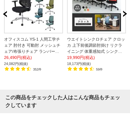
オフィスコム YS-1 人間工学チ
ウエイトシンクロチェア クロッ
ェア 肘付き 可動肘 メッシュチ
カ 上下前後調節肘掛け リクラ
ェア/布張りチェア ランバーサ
イニング 体重感知式 シンクロ
ポート ロッキング オフィスチ
26,490円(税込)
ロッキング オフィスチェア
19,990円(税込)
ェア 椅子
24,082円(税抜)
18,173円(税抜)
352件
59件
この商品をチェックした人はこんな商品もチェッ
クしています