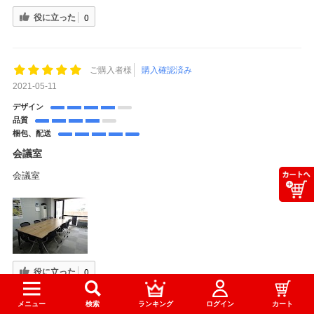
役に立った
0
ご購入者様
購入確認済み
2021-05-11
デザイン
品質
梱包、配送
会議室
会議室
役に立った
0
メニュー
検索
ランキング
ログイン
カート