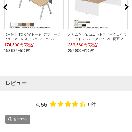
【本体】ITOKI(イトーキ) アフィーノ
オカムラ プロユニットフリーウェイ フ
フリーアドレスデスク ワークベンチ 片
リーアドレスデスク DP15AF 両面フリ
面タイプ アルミミラー脚 会議机 メラ
ースタンディング パネル脚 配線カバー
174,500円(税込)
283,580円(税込)
ミン化粧板 幅1600×奥行700×高さ
開閉式 プライズウッド 幅1600×奥行
158,637円(税抜)
257,800円(税抜)
720mm 日本製
1400×高さ720mm
レビュー
4.56
9件
質問する