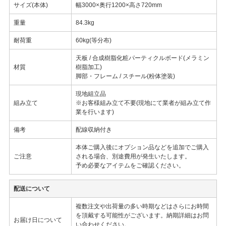
サイズ(本体)
幅3000×奥行1200×高さ720mm
重量
84.3kg
耐荷重
60kg(等分布)
天板 / 合成樹脂化粧パーティクルボード(メラミン
材質
樹脂加工)
脚部・フレーム / スチール(粉体塗装)
現地組立品
組み立て
※お客様組み立て不要(現地にて業者が組み立て作
業を行います)
備考
配線収納付き
本体ご購入後にオプション品などを追加でご購入
ご注意
される場合、別途費用が発生いたします。
予め必要なアイテムをご確認ください。
配送について
複数注文や出荷量の多い時期などはさらにお時間
を頂戴する可能性がございます。納期詳細はお問
お届け日について
い合わせください。