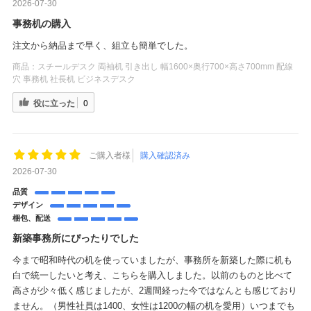
2026-07-30
事務机の購入
注文から納品まで早く、組立も簡単でした。
商品：
スチールデスク 両袖机 引き出し 幅1600×奥行700×高さ700mm 配線
穴 事務机 社長机 ビジネスデスク
役に立った
0
ご購入者様
購入確認済み
2026-07-30
品質
デザイン
梱包、配送
新築事務所にぴったりでした
今まで昭和時代の机を使っていましたが、事務所を新築した際に机も
白で統一したいと考え、こちらを購入しました。以前のものと比べて
高さが少々低く感じましたが、2週間経った今ではなんとも感じており
ません。（男性社員は1400、女性は1200の幅の机を愛用）いつまでも