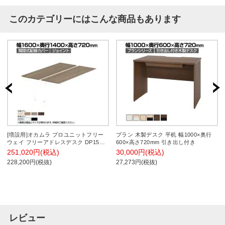
このカテゴリーにはこんな商品もあります
[増設用]オカムラ プロユニットフリー
プラン 木製デスク 平机 幅1000×奥行
ウェイ フリーアドレスデスク DP15CF
600×高さ720mm 引き出し付き
両面ジョイント パネル脚 配線カバー開
251,020円(税込)
30,000円(税込)
閉式 プライズウッド 幅1600×奥行
228,200円(税抜)
27,273円(税抜)
1400×高さ720mm
レビュー