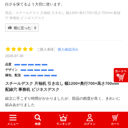
白さを保てるよう大切に使います。
商品：
スチールデスク 片袖机 引き出し 幅1400×奥行700×高さ700mm 配線
穴 事務机 ビジネスデスク
役に立った
0
ご購入者様
購入確認済み
2026-07-30
品質
デザイン
梱包、配送
スチールデスク 片袖机 引き出し 幅1200×奥行700×高さ700mm
配線穴 事務机 ビジネスデスク
組立に手こずり時間がかかりましたが、部品の精度が良く、きれいに
組みあがりました
メニュー
検索
ランキング
ログイン
カート