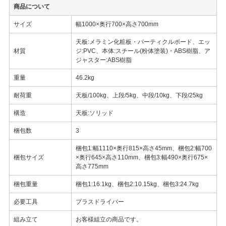
商品について
サイズ
幅1000×奥行700×高さ700mm
天板:メラミン化粧板・パーティクルボード、エッ
材質
ジ:PVC、本体:スチール(粉体塗装)・ABS樹脂、ア
ジャスター:ABS樹脂
重量
46.2kg
耐荷重
天板/100kg、上段/5kg、中段/10kg、下段/25kg
構造
天板:ソリッド
梱包数
3
梱包1:幅1110×奥行815×高さ45mm、梱包2:幅700
梱包サイズ
×奥行645×高さ110mm、梱包3:幅490×奥行675×
高さ775mm
梱包重量
梱包1:16.1kg、梱包2:10.15kg、梱包3:24.7kg
必要工具
プラスドライバー
組み立て
お客様組立の商品です。