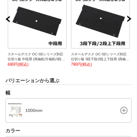
ズ
スチールデスク OC-SDシリーズ対応
スチールデスク OC-SDシリーズ対応
6
仕切り板 中段用 (両袖机/片袖机/3段脇
仕切り板 3段下段/2段上下段用 (両袖机/
(
机用)
690円(税込)
片袖机/脇机用)
790円(税込)
3
バリエーションから選ぶ
幅
1000mm
カラー