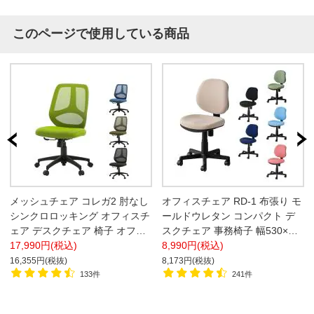
このページで使用している商品
メッシュチェア コレガ2 肘なし
オフィスチェア RD-1 布張り モ
シンクロロッキング オフィスチ
ールドウレタン コンパクト デ
ェア デスクチェア 椅子 オフィ
スクチェア 事務椅子 幅530×奥
ス ワークチェア パソコンチェ
17,990円(税込)
行570×高さ810～920mm
8,990円(税込)
ア 幅600×奥行600×高さ890～
16,355円(税抜)
8,173円(税抜)
985mm
133件
241件