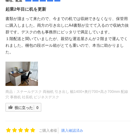
梱包、配送
起業2年目に机を更新
書類が溜まって来たので、今までの机では収納できなくなり、保管用
に購入しました。両方の引き出しにA4書類が立てて入るので収納力抜
群です。デスクの色も事務所にピッタリで満足しています。
１階配送と聞いていましたが、親切な運送屋さんが２階まで運んでく
れました。梱包の段ボール箱がとても重いので、本当に助かりまし
た。
商品：
スチールデスク 両袖机 引き出し 幅1400×奥行700×高さ700mm 配線
穴 事務机 社長机 ビジネスデスク
役に立った
0
ご購入者様
購入確認済み