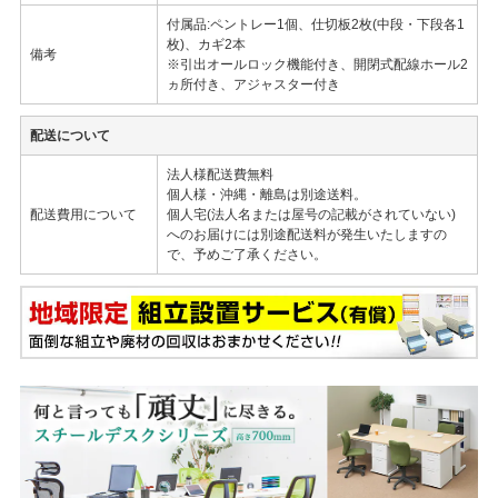
付属品:ペントレー1個、仕切板2枚(中段・下段各1
枚)、カギ2本
備考
※引出オールロック機能付き、開閉式配線ホール2
ヵ所付き、アジャスター付き
配送について
法人様配送費無料
個人様・沖縄・離島は別途送料。
配送費用について
個人宅(法人名または屋号の記載がされていない)
へのお届けには別途配送料が発生いたしますの
で、予めご了承ください。