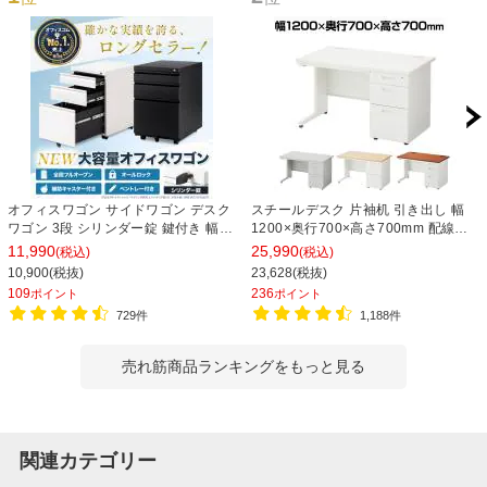
オフィスワゴン サイドワゴン デスク
スチールデスク 片袖机 引き出し 幅
ワゴン 3段 シリンダー錠 鍵付き 幅
1200×奥行700×高さ700mm 配線穴
390×奥行510×高さ600mm【ホワイ
事務机 ビジネスデスク
11,990
25,990
(税込)
(税込)
ト・ブラック】
10,900(税抜)
23,628(税抜)
109
236
ポイント
ポイント
729件
1,188件
売れ筋商品ランキングをもっと見る
関連カテゴリー