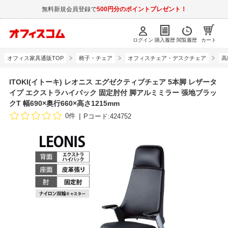
無料新規会員登録で
500円分のポイントプレゼント！
ログイン
購入履歴
閲覧履歴
カート
オフィス家具通販TOP
椅子・チェア
オフィスチェア・デスクチェア
高
ITOKI(イトーキ) レオニス エグゼクティブチェア 5本脚 レザータ
イプ エクストラハイバック 固定肘付 脚アルミミラー 張地ブラッ
クT 幅690×奥行660×高さ1215mm
0件
Pコード:424752