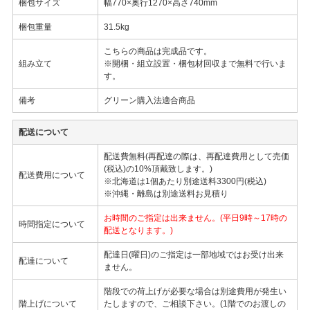
梱包サイズ
幅770×奥行1270×高さ740mm
梱包重量
31.5kg
こちらの商品は完成品です。
組み立て
※開梱・組立設置・梱包材回収まで無料で行いま
す。
備考
グリーン購入法適合商品
配送について
配送費無料(再配達の際は、再配達費用として売価
(税込)の10%頂戴致します。)
配送費用について
※北海道は1個あたり別途送料3300円(税込)
※沖縄・離島は別途送料お見積り
お時間のご指定は出来ません。(平日9時～17時の
時間指定について
配送となります。)
配達日(曜日)のご指定は一部地域ではお受け出来
配達について
ません。
階段での荷上げが必要な場合は別途費用が発生い
階上げについて
たしますので、ご相談下さい。(1階でのお渡しの