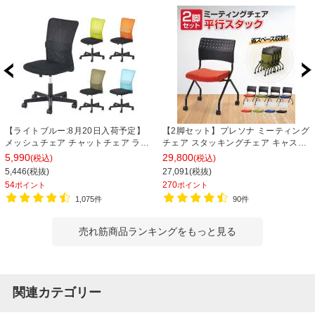
【ライトブルー:8月20日入荷予定】
【2脚セット】プレソナ ミーティング
メッシュチェア チャットチェア ラン
チェア スタッキングチェア キャスタ
バーサポート オフィスチェア デスク
ー付き 座面クッション 幅570×奥行
5,990
29,800
(税込)
(税込)
チェア 会議椅子 幅580×奥行580×高
565×高さ805mm 会議室 収納 法人
5,446(税抜)
27,091(税抜)
さ835-930mm
大人数 重ねる 会議用椅子 会議用チェ
54
270
ポイント
ポイント
ア
1,075件
90件
売れ筋商品ランキングをもっと見る
関連カテゴリー