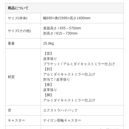
商品について
サイズ(本体)
幅695×奥行695×高さ1400mm
座面高さ / 455～570mm
サイズ(その他)
肘高さ / 615～730mm
重量
25.9kg
【背】
皮革張り
ブラケット / アルミダイキャストミラー仕上げ
【肘】
アルミダイキャストミラー仕上げ
材質
肘当て / 皮革張り
【座】
皮革張り
【脚】
アルミダイキャストミラー仕上げ
背
エクストラハイバック
キャスター
ナイロン双輪キャスター