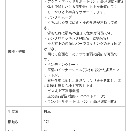
・アクティブヘッドサポート(80mm高さ調節可能)
体を後傾したとき肩甲骨から上を垂直に保ち、
しっかりと上半身をサポートします。
・アンクルムーブ
くるぶしを支点に背と座の角度が連動して傾
き、
背もたれは最高25度まで後傾が可能です。
・シンクロロッキング(4段階、強弱調節)
座面右下の調節レバーでロッキングの角度固定
ができ、
機能・特徴
同じく座面右下のノブで強弱の調節が可能で
す。
・ベンディングシート
座部のインナーシェル(芯材)に設けた多数のス
リットが、
着座荷重に応じた最適なしなりを生み出し、体
に馴染む座り心地を実現します。
・ガス式上下調節機能
・座の奥行調節機能(75mmストローク)
・ランバーサポート(上下60mm高さ調節可能)
生産国
日本
梱包数
1箱