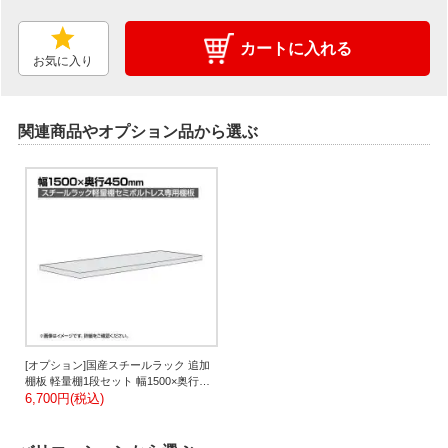
カートに入れる
お気に入り
関連商品やオプション品から選ぶ
[オプション]国産スチールラック 追加
棚板 軽量棚1段セット 幅1500×奥行
450mm用 セミボルトレス
6,700円(税込)