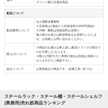
グリーン購入法適合商品
配送について
法人様配送費無料
※北海道は1個あたり別途送料11000円(税込)
配送費用について
※沖縄・離島は別途送料お見積り
個人様のお買上は配送料金をお見積りいたしま
す。お気軽にお問い合わせください。
※商品のお届けは車上渡し(配送トラックの荷台で
のお引渡し)となります。
階上げについて
※階上げ(階下げ)ご希望の場合は別途お見積りと
なりますのでご相談下さい。
組立について
お客様組立の商品です。(必要工具 / 木づち)
スチールラック・スチール棚・スチールシェルフ
(業務用)売れ筋商品ランキング