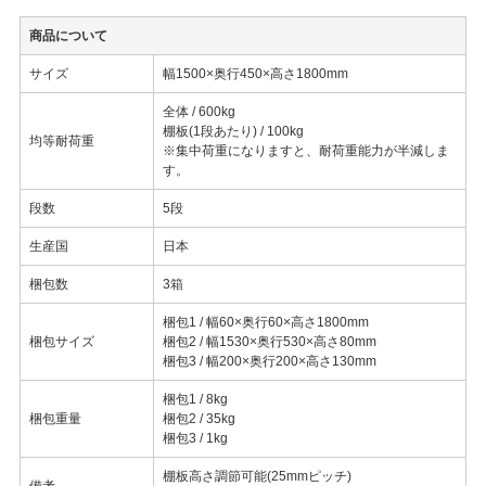
商品について
サイズ
幅1500×奥行450×高さ1800mm
全体 / 600kg
棚板(1段あたり) / 100kg
均等耐荷重
※集中荷重になりますと、耐荷重能力が半減しま
す。
段数
5段
生産国
日本
梱包数
3箱
梱包1 / 幅60×奥行60×高さ1800mm
梱包サイズ
梱包2 / 幅1530×奥行530×高さ80mm
梱包3 / 幅200×奥行200×高さ130mm
梱包1 / 8kg
梱包重量
梱包2 / 35kg
梱包3 / 1kg
棚板高さ調節可能(25mmピッチ)
備考