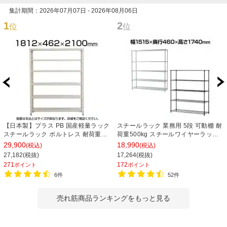
集計期間：2026年07月07日 - 2026年08月06日
1
2
位
位
【日本製】プラス PB 国産軽量ラック
スチールラック 業務用 5段 可動棚 耐
スチールラック ボルトレス 耐荷重
荷重500kg スチールワイヤーラック
150kg/段 天地6段 幅1812×奥行462×
シェルゴ 幅1515×奥行460×高さ
29,900
18,990
(税込)
(税込)
高さ2100mm スチール棚 スチールシ
1740mm
27,182(税抜)
17,264(税抜)
ェルフ 収納棚 オープンラック 収納ラ
271
172
ポイント
ポイント
ック
6件
52件
売れ筋商品ランキングをもっと見る