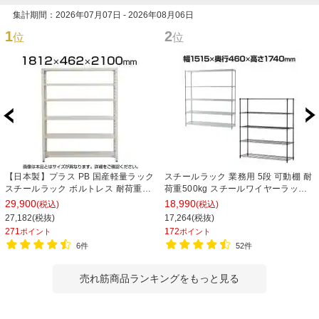
集計期間：2026年07月07日 - 2026年08月06日
1
2
位
位
【日本製】プラス PB 国産軽量ラック
スチールラック 業務用 5段 可動棚 耐
スチールラック ボルトレス 耐荷重
荷重500kg スチールワイヤーラック
150kg/段 天地6段 幅1812×奥行462×
シェルゴ 幅1515×奥行460×高さ
29,900
18,990
(税込)
(税込)
高さ2100mm スチール棚 スチールシ
1740mm
27,182(税抜)
17,264(税抜)
ェルフ 収納棚 オープンラック 収納ラ
271
172
ポイント
ポイント
ック
6件
52件
売れ筋商品ランキングをもっと見る