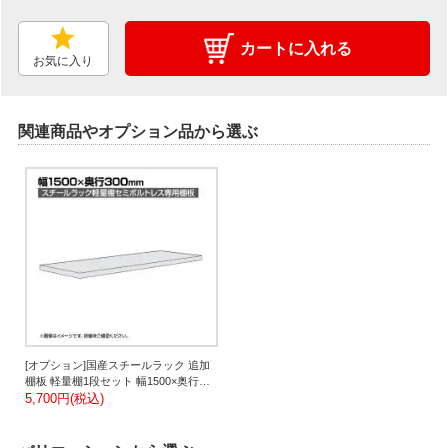
カートに入れる
お気に入り
関連商品やオプション品から選ぶ
[オプション]国産スチールラック 追加
棚板 軽量棚1段セット 幅1500×奥行
300mm用 セミボルトレス
5,700円(税込)