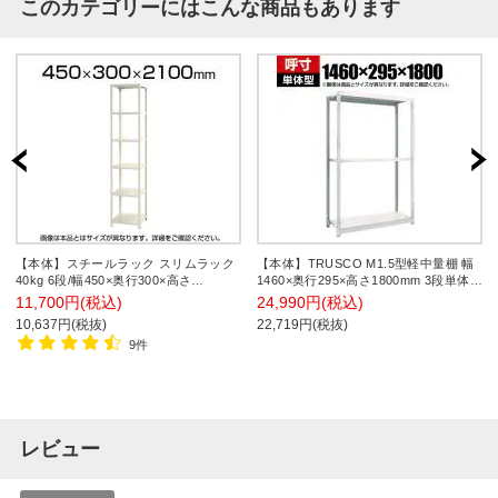
このカテゴリーにはこんな商品もあります
【本体】スチールラック スリムラック
【本体】TRUSCO M1.5型軽中量棚 幅
40kg 6段/幅450×奥行300×高さ
1460×奥行295×高さ1800mm 3段単体
2100mm/KT-NSTR-724
ネオグレー 780-0495
11,700円(税込)
24,990円(税込)
10,637円(税抜)
22,719円(税抜)
9件
レビュー