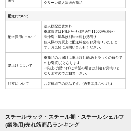
グリーン購入法適合商品
配送について
法人様配送費無料
※北海道は1個あたり別途送料11000円(税込)
配送費用について
※沖縄・離島は別途送料お見積り
個人様のお買上は配送料金をお見積りいたしま
す。お気軽にお問い合わせください。
※商品のお届けは車上渡し(配送トラックの荷台で
のお引渡し)となります。
階上げについて
※階上げ(階下げ)ご希望の場合は別途お見積りと
なりますのでご相談下さい。
組立について
お客様組立の商品です。(必要工具 / 木づち)
スチールラック・スチール棚・スチールシェルフ
(業務用)売れ筋商品ランキング