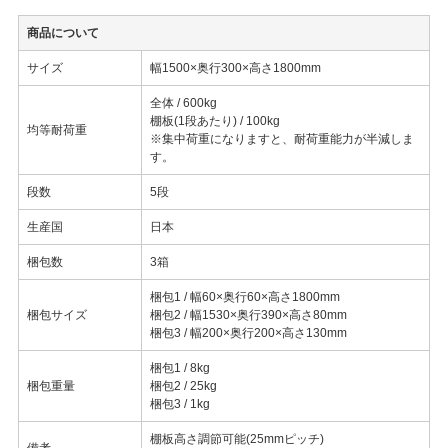
商品について
サイズ
幅1500×奥行300×高さ1800mm
全体 / 600kg
棚板(1段あたり) / 100kg
均等耐荷重
※集中荷重になりますと、耐荷重能力が半減しま
す。
段数
5段
生産国
日本
梱包数
3箱
梱包1 / 幅60×奥行60×高さ1800mm
梱包サイズ
梱包2 / 幅1530×奥行390×高さ80mm
梱包3 / 幅200×奥行200×高さ130mm
梱包1 / 8kg
梱包重量
梱包2 / 25kg
梱包3 / 1kg
棚板高さ調節可能(25mmピッチ)
備考