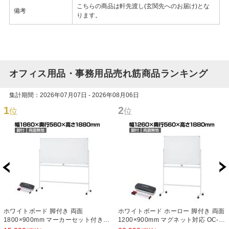
こちらの商品は軒先渡し(玄関先へのお届け)とな
備考
ります。
オフィス用品・事務用品売れ筋商品ランキング
集計期間：2026年07月07日 - 2026年08月06日
1
2
位
位
ホワイトボード 脚付き 両面
ホワイトボード ホーロー 脚付き 両面
1800×900mm マーカーセット付き
1200×900mm マグネット対応 OC-
マグネット対応 OC-WB1890R2 白板
WBH1290R2 白板