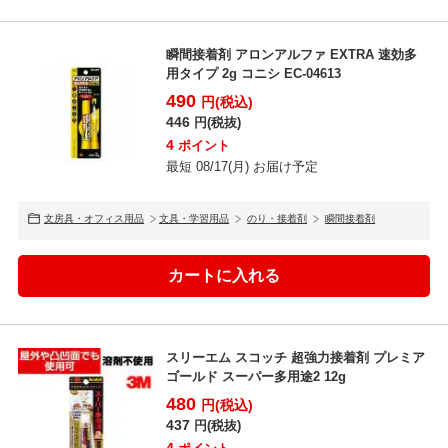
瞬間接着剤 アロンアルファ EXTRA 速効多
用タイプ 2g コニシ EC-04613
490
円(税込)
446
円(税抜)
4
ポイント
最短 08/17(月) お届け予定
文房具・オフィス用品
文具・学習用品
のり・接着剤
瞬間接着剤
スリーエム スコッチ 超強力接着剤 プレミア
ゴールド スーパー多用途2 12g
480
円(税込)
437
円(税抜)
4