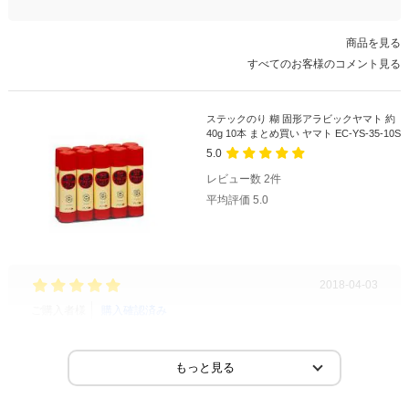
商品を見る
すべてのお客様のコメント見る
ステックのり 糊 固形アラビックヤマト 約
40g 10本 まとめ買い ヤマト EC-YS-35-10S
5.0
レビュー数
2
件
平均評価
5.0
2018-04-03
ご購入者様
購入確認済み
ご購
アラビックヤマト 固形スティック糊40ｇ購入しました
【ア
以前も注文をした商品であったので安心して待っておりました。
初め
今回も送金後、次の日に...
もっと見る
問題