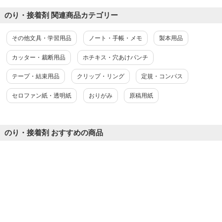
のり・接着剤 関連商品カテゴリー
商品を見る
すべてのお客様のコメント見る
その他文具・学習用品
ノート・手帳・メモ
製本用品
スリーエム スコッチ 超強力接着剤 プレミ
カッター・裁断用品
ホチキス・穴あけパンチ
アゴールド スーパー多用途2 12g
5.0
テープ・結束用品
クリップ・リング
定規・コンパス
レビュー数
1
件
セロファン紙・透明紙
おりがみ
原稿用紙
平均評価
5.0
のり・接着剤 おすすめの商品
2018-03-20
ご購入者様
購入確認済み
超強力接着剤
出しやすくヘラもついて塗りやすい。
商品を見る