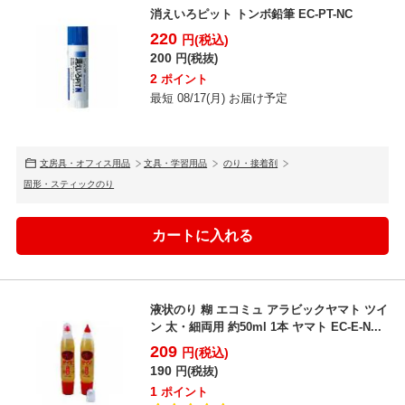
消えいろピット トンボ鉛筆 EC-PT-NC
220
円(税込)
200
円(税抜)
2
ポイント
最短 08/17(月) お届け予定
文房具・オフィス用品
文具・学習用品
のり・接着剤
固形・スティックのり
液状のり 糊 エコミュ アラビックヤマト ツイ
ン 太・細両用 約50ml 1本 ヤマト EC-E-N...
209
円(税込)
190
円(税抜)
1
ポイント