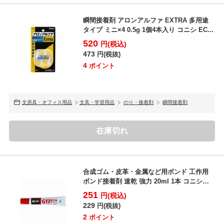
瞬間接着剤 アロンアルファ EXTRA 多用途
タイプ ミニ×4 0.5g 1個4本入り コニシ EC...
520
円(税込)
473
円(税抜)
4
ポイント
文房具・オフィス用品
文具・学習用品
のり・接着剤
瞬間接着剤
在庫切れ
合成ゴム・皮革・金属など用ボンド 工作用
ボンド接着剤 速乾 強力 20ml 1本 コニシ
EC-13...
251
円(税込)
229
円(税抜)
2
ポイント