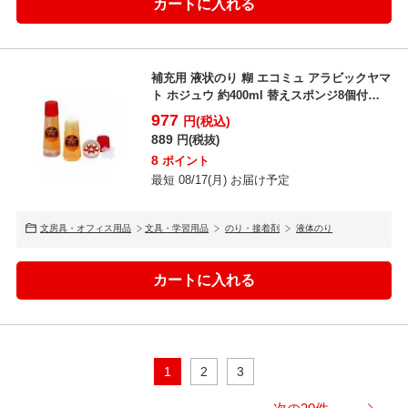
補充用 液状のり 糊 エコミュ アラビックヤマ
ト ホジュウ 約400ml 替えスポンジ8個付き
ヤマ...
977
円(税込)
889
円(税抜)
8
ポイント
最短 08/17(月) お届け予定
文房具・オフィス用品
文具・学習用品
のり・接着剤
液体のり
1
2
3