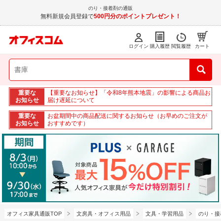
のり・接着剤の通販
無料新規会員登録で
500円分のポイントプレゼント！
ログイン
購入履歴
閲覧履歴
カート
重要な
【重要なお知らせ】「令和8年熊本地震」の影響による商品お
お知らせ
届け遅延について
重要な
お盆期間中の商品配送に関するお知らせ（お早めのご注文が
お知らせ
おすすめです）
オフィス家具通販TOP
文房具・オフィス用品
文具・学習用品
のり・接