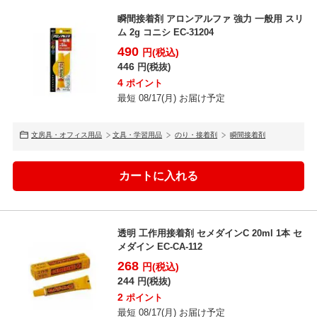
瞬間接着剤 アロンアルファ 強力 一般用 スリ
ム 2g コニシ EC-31204
490
円(税込)
446
円(税抜)
4
ポイント
最短 08/17(月) お届け予定
文房具・オフィス用品
文具・学習用品
のり・接着剤
瞬間接着剤
透明 工作用接着剤 セメダインC 20ml 1本 セ
メダイン EC-CA-112
268
円(税込)
244
円(税抜)
2
ポイント
最短 08/17(月) お届け予定