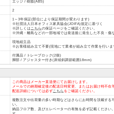
エッジ / 樹脂(ABS)
2
1～3年保証(部位により保証期間が変わります)
※社団法人日本オフィス家具協会(JOIFA)規定に基づく
※詳しくは
こちら
の保証ページをご確認ください。
※沖縄・離島などの一部地域では発送後に発生した不良・傷
現地組立品
※お客様組み立て不要(現地にて業者が組み立て作業を行いま
付属品 / トレーブロック(2個)
脚部 / アジャスター付き(床傾斜調節範囲18mm)
この商品はメーカー直送便にてお届けします。
メールでの納期確定後の配送日時変更、またはお届け時不在
配送詳細については必ず
こちら
をご確認ください。
複数注文や出荷量の多い時期などはさらにお時間を頂戴する
い。
納品フロア数、及びエレベーターの有無を必ず記載ください
す。