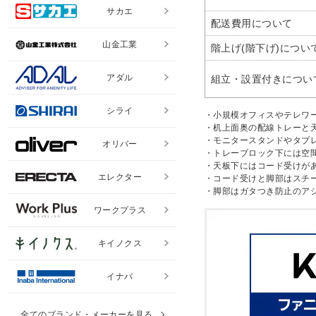
サカエ
配送費用について
山金工業
階上げ(階下げ)につい
アダル
組立・設置付きについ
シライ
・小規模オフィスやテレワ
・机上面奥の配線トレーと
・モニタースタンドやタブ
オリバー
・トレーブロック下には空
・天板下にはコード受けが
エレクター
・コード受けと脚部はスチ
・脚部はガタつき防止のア
ワークプラス
キイノクス
イナバ
全てのブランド・メーカーを見る