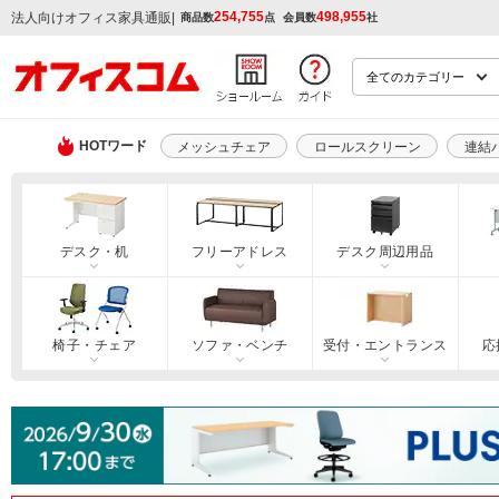
254,755
498,955
|
法人向けオフィス家具通販
商品数
点
会員数
社
HOTワード
メッシュチェア
ロールスクリーン
連結
デスク・机
フリーアドレス
デスク周辺用品
椅子・チェア
ソファ・ベンチ
受付・エントランス
応