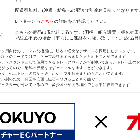
配送費無料。(沖縄・離島への配送は別途お見積りとなります
て
Bパターン※
こちら
の詳細をご確認ください。
こちらの商品は現地組立品です。(開梱・組立設置・梱包材回
て
※組立不要の場合は事前にご連絡をお願い致します。(納品日
ーク用向けのミニマムな機能に、明るく軽快なデザインを採用したデスクです。
天板下のコード受けで、ケーブル類をすっきりとまとめることができます。
レットスタンドとして使用できるトレーブロックが2個付いており、トレー上の
間があるので、配線の邪魔をせずケーブルを通すことができます。
あり、机上トレーの穴から通したケーブル類をまとめることができます。
ール製のため、側面や底面に磁石をつけることも可能です。
ジャスターが付いているので、多少凹凸がある場所でも水平に設置できます。