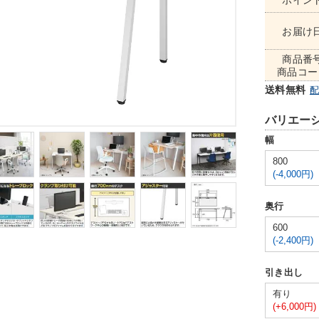
ポイン
お届け
商品番
商品コー
送料無料
バリエー
幅
800
(-4,000円)
奥行
600
(-2,400円)
引き出し
有り
(+6,000円)