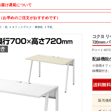
お届け遅延について
（お早めのご注文がおすすめです）
ク・机
オフィスデスク・事務机
平机
コクヨ リ
720mm パ
Pコード:4072
配線機能が
小規模オフ
線機能付き
販売価