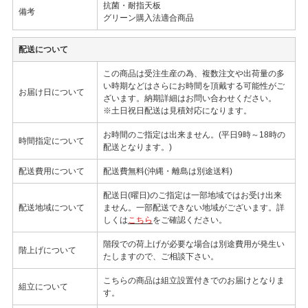
抗菌・耐指天板
備考
グリーン購入法適合商品
配送について
この商品は受注生産の為、複数注文や出荷量の多
い時期などはさらにお時間を頂戴する可能性がご
お届け日について
ざいます。納期詳細はお問い合わせください。
※土日祝日配送は見積対応になります。
お時間のご指定は出来ません。(平日9時～18時の
時間指定について
配送となります。)
配送費用について
配送費無料(沖縄・離島は別途送料)
配送日(曜日)のご指定は一部地域ではお受け出来
配送地域について
ません。一部配送できない地域がございます。詳
しくは
こちら
をご確認ください。
階段での荷上げが必要な場合は別途費用が発生い
階上げについて
たしますので、ご相談下さい。
こちらの商品は組立設置付きでのお届けとなりま
組立について
す。