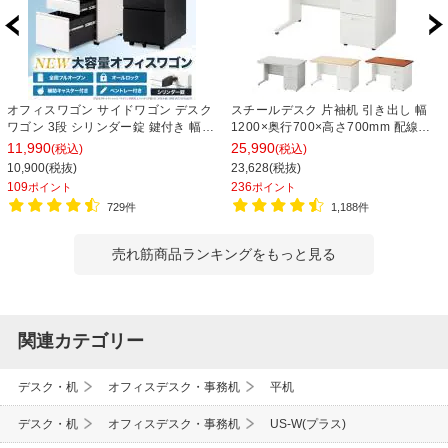
オフィスワゴン サイドワゴン デスク
スチールデスク 片袖机 引き出し 幅
ワゴン 3段 シリンダー錠 鍵付き 幅
1200×奥行700×高さ700mm 配線穴
390×奥行510×高さ600mm【ホワイ
事務机 ビジネスデスク
11,990
25,990
(税込)
(税込)
ト・ブラック】
10,900(税抜)
23,628(税抜)
109
236
ポイント
ポイント
729件
1,188件
売れ筋商品ランキングをもっと見る
関連カテゴリー
デスク・机
オフィスデスク・事務机
平机
デスク・机
オフィスデスク・事務机
US-W(プラス)