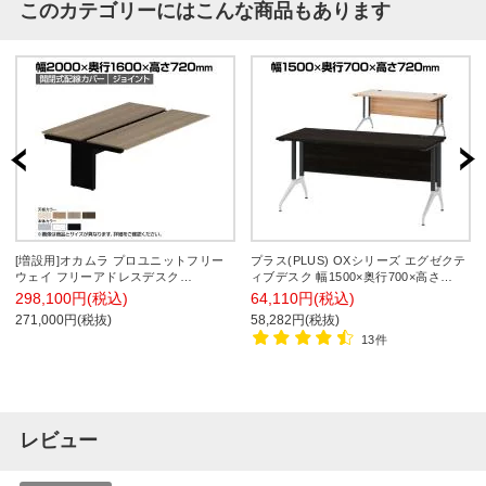
このカテゴリーにはこんな商品もあります
[増設用]オカムラ プロユニットフリー
プラス(PLUS) OXシリーズ エグゼクテ
ウェイ フリーアドレスデスク
ィブデスク 幅1500×奥行700×高さ
DPC5QD 両面ジョイント パネル脚 配
720mm 社長机 おしゃれ | PB-OX-157S
298,100円(税込)
64,110円(税込)
線カバー開閉式 プライズウッド 幅
271,000円(税抜)
58,282円(税抜)
2000×奥行1600×高さ720mm
13件
レビュー