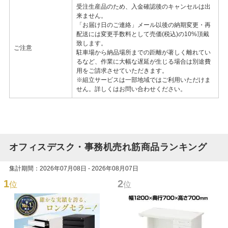
受注生産品のため、入金確認後のキャンセルは出
来ません。
「お届け日のご連絡」メール以後の納期変更・再
配送には変更手数料として売価(税込)の10%頂戴
致します。
ご注意
駐車場から納品場所までの距離が著しく離れてい
るなど、作業に大幅な遅延が生じる場合は別途費
用をご請求させていただきます。
※組立サービスは一部地域ではご利用いただけま
せん。詳しくはお問い合わせください。
オフィスデスク・事務机売れ筋商品ランキング
集計期間：2026年07月08日 - 2026年08月07日
1
2
位
位