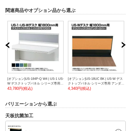
関連商品やオプション品から選ぶ
[オプション]US-184P-Q W4 | US-1 US-
[オプション]US-18UC BK | US-W デス
[
バイ
W デスクトップパネル シリーズ専用
クトップパネル シリーズ専用 アンダー
バイオPETクロス ホワイトフレーム 幅
43,780円(税込)
カバー 本体ブラック 幅589×高さ76mm
4,340円(税込)
ル
3
プ
1798×高さ400mm パネル厚さ25mm プ
厚さ24mm プラス PLUS
パ
ラス PLUS
バリエーションから選ぶ
天板抗菌加工