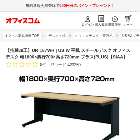
無料新規会員登録で
500円分のポイントプレゼント！
ログイン
購入履歴
閲覧履歴
カート
オフィス家具通販TOP
デスク・机
オフィスデスク・事務机
US-W(プラ
【抗菌加工】UR-187WH | US-W 平机 スチールデスク オフィス
デスク 幅1800×奥行700×高さ720mm プラス(PLUS)【SIAA】
0件
Pコード:423250