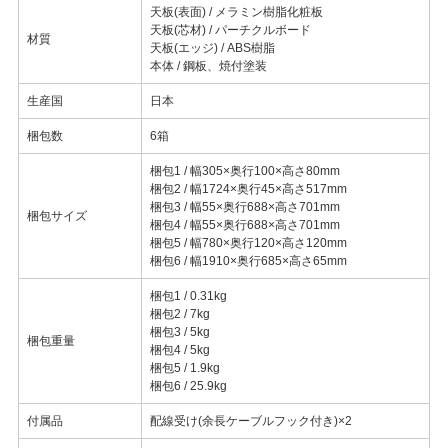
天板(表面) / メラミン樹脂化粧板
天板(芯材) / パーチクルボード
材質
天板(エッジ) / ABS樹脂
本体 / 鋼板、焼付塗装
生産国
日本
梱包数
6箱
梱包1 / 幅305×奥行100×高さ80mm
梱包2 / 幅1724×奥行45×高さ517mm
梱包3 / 幅55×奥行688×高さ701mm
梱包サイズ
梱包4 / 幅55×奥行688×高さ701mm
梱包5 / 幅780×奥行120×高さ120mm
梱包6 / 幅1910×奥行685×高さ65mm
梱包1 / 0.31kg
梱包2 / 7kg
梱包3 / 5kg
梱包重量
梱包4 / 5kg
梱包5 / 1.9kg
梱包6 / 25.9kg
付属品
配線受け(余長ケーブルフック付き)×2