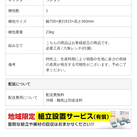
梱包数
1
梱包サイズ
幅700×奥行615×高さ360mm
梱包重量
23kg
こちらの商品はお客様組立の商品です。
組み立て
必要工具 / 六角レンチ(付属)
特性上、生産時期により樹脂や生地に多少の色味
備考
の差異が発生する可能性がございます。予めご了
承ください。
配送について
配送費無料
配送費用について
沖縄・離島は別途送料