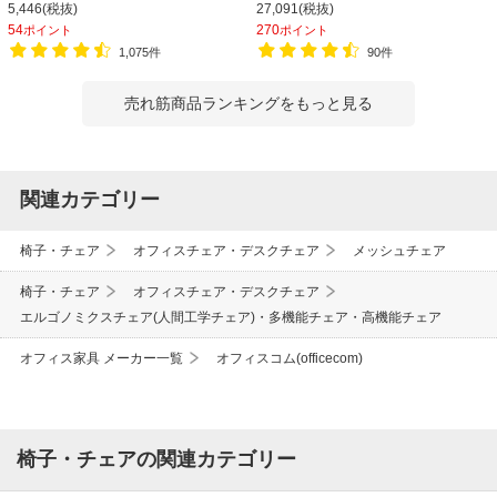
チェア 会議椅子 幅580×奥行580×高
565×高さ805mm 会議室 収納 法人
5,446(税抜)
27,091(税抜)
さ835-930mm
大人数 重ねる 会議用椅子 会議用チェ
54
270
ポイント
ポイント
ア
1,075件
90件
売れ筋商品ランキングをもっと見る
関連カテゴリー
椅子・チェア
オフィスチェア・デスクチェア
メッシュチェア
椅子・チェア
オフィスチェア・デスクチェア
エルゴノミクスチェア(人間工学チェア)・多機能チェア・高機能チェア
オフィス家具 メーカー一覧
オフィスコム(officecom)
椅子・チェアの関連カテゴリー