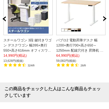
スチールワゴン 3段 鍵付きワゴ
パブロ2 電動昇降デスク 幅
ン デスクワゴン 幅395×奥行
1200×奥行700×高さ650～
550×高さ616mm オフィスワゴ
1250mm 配線穴付き 昇降机 高
ン サイドワゴン キャスター付
14,990円(税込)
さ調整デスク 自動昇降デスク
64,990円(税込)
き
【天板)ホワイト・ナチュラル
13,628円(税抜)
59,082円(税抜)
脚)ホワイト:販売終了】
324件
26件
この商品をチェックした人はこんな商品もチェッ
クしています