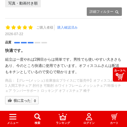
写真・動画付き順
詳細フィルター
ご購入者様
購入確認済み
2026-07-22
品質
快適です。
組立は一度やれば2脚目からは簡単です。男性でも使いやすい大きさも
あり、今のところ快適に使用できています。オフィスコムさんは配送
もキチンとしているので安心で助かります。
商品：
【グレー(メッシュ):在庫放出プライスにて販売中】オフィスコム YS-
1 人間工学チェア 肘付き 可動肘 ホワイトフレーム メッシュチェア/布張りチ
ェア ランバーサポート ロッキング オフィスチェア 椅子
役に立った
0
ご購入者様
購入確認済み
メニュー
検索
ランキング
ログイン
カート