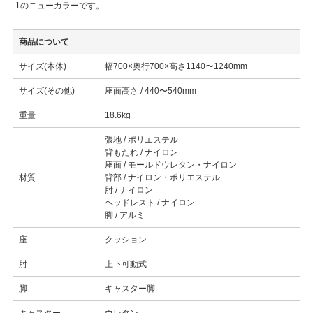
-1のニューカラーです。
商品について
サイズ(本体)
幅700×奥行700×高さ1140〜1240mm
サイズ(その他)
座面高さ / 440〜540mm
重量
18.6kg
張地 / ポリエステル
背もたれ / ナイロン
座面 / モールドウレタン・ナイロン
材質
背部 / ナイロン・ポリエステル
肘 / ナイロン
ヘッドレスト / ナイロン
脚 / アルミ
座
クッション
肘
上下可動式
脚
キャスター脚
キャスター
ウレタン