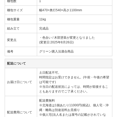
梱包数
1
梱包サイズ
幅470×奥行540×高さ1100mm
梱包重量
11kg
組み立て
完成品
・色合い / 木部塗装が変更となりました
変更点
(変更日:2025年8月26日)
備考
グリーン購入法適合商品
配送について
土日配送不可。
時間指定はお受けできません。(午前・午後の希望
お届け日について
は可能です)
※当日の配送状況によっては、時間が前後するこ
ともありますのでご了承ください。
配送費無料
※北海道は1個あたり11000円(税込)、個人宅・沖
縄・離島は別途送料お見積り
配送費用について
※個人宅(法人名または屋号の記載がされていな