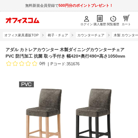
無料新規会員登録で
500円分のポイントプレゼント！
ログイン
購入履歴
閲覧履歴
カート
オフィス家具通販TOP
椅子・チェア
カウンターチェア
木製 カウンタ
アダル カトレアカウンター 木製ダイニングカウンターチェア
PVC 防汚加工 抗菌 取っ手付き 幅420×奥行490×高さ1050mm
0件
Pコード:351676