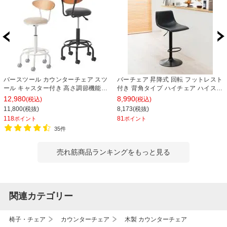
バースツール カウンターチェア スツ
バーチェア 昇降式 回転 フットレスト
ール キャスター付き 高さ調節機能付
付き 背角タイプ ハイチェア ハイスツ
き 高さ825～975mm おしゃれ 丸椅
ール カウンターチェア カフェ 本革調
12,980
8,990
(税込)
(税込)
子 スツール 木製 バーチェア【ブラッ
合成皮革 ステッチ ヴィンテージ風
11,800(税抜)
8,173(税抜)
ク座面・ベージュ座面】
118
81
ポイント
ポイント
35件
売れ筋商品ランキングをもっと見る
関連カテゴリー
椅子・チェア
カウンターチェア
木製 カウンターチェア