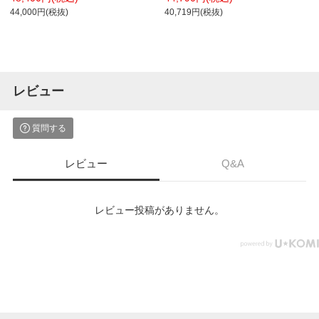
幅450×奥行530×高さ980mm プラス
44,000円(税抜)
40,719円(税抜)
(PLUS)
レビュー
質問する
レビュー
Q&A
レビュー投稿がありません。