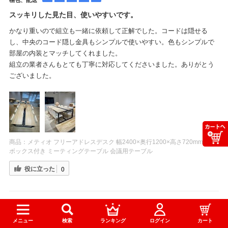
梱包、配送
スッキリした見た目、使いやすいです。
かなり重いので組立も一緒に依頼して正解でした。コードは隠せる
し、中央のコード隠し金具もシンプルで使いやすい。色もシンプルで
部屋の内装とマッチしてくれました。
組立の業者さんもとても丁寧に対応してくださいました。ありがとう
ございました。
商品：
メティオ フリーアドレスデスク 幅2400×奥行1200×高さ720mm 配線
ボックス付き ミーティングテーブル 会議用テーブル
役に立った
0
ご購入者様
購入確認済み
2025-09-04
メニュー
検索
ランキング
ログイン
カート