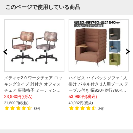
このページで使用している商品
メティオ2.0 ワークチェア ロッ
ハイビス ハイバックソファ 1人
キングタイプ 肘付き オフィス
掛け パネル付き 1人用ブース テ
チェア 事務椅子 ミーティング
ーブル付き 幅920×奥行760×高
チェア クロス チェック おしゃ
23,980円(税込)
さ1240mm (座面高さ430mm)
53,990円(税込)
れ 幅655×奥行678×高さ755～
21,800円(税抜)
49,082円(税抜)
845mm
58件
24件