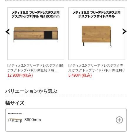
[メティオ2.0 フリーアドレスデスク用]
[メティオ2.0 フリーアドレスデスク専
フ
【
デスクトップパネル 間仕切り 幅
用]デスクトップサイドパネル 間仕切り
行
1200mm用
12,980円(税込)
5,490円(税込)
1
4
バリエーションから選ぶ
幅サイズ
3600mm