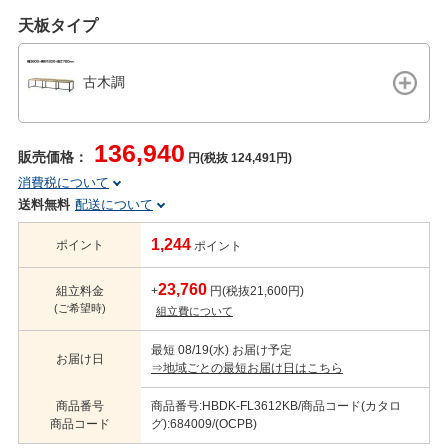
天板タイプ
古木調
136,940
販売価格：
円(税抜 124,491円)
消費税について
送料無料
配送について
1,244
ポイント
ポイント
23,760
組立料金
+
円(税抜21,600円)
(ご希望時)
組立費について
最短 08/19(水) お届け予定
お届け日
⇒地域ごとの最短お届け日はこちら
商品番号
商品番号:HBDK-FL3612KB/商品コード(カタロ
商品コード
グ):684009/(OCPB)