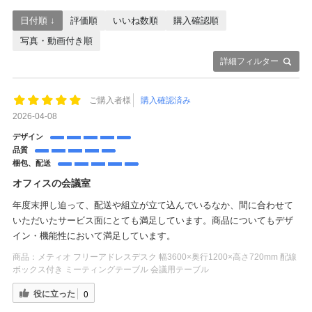
日付順 ↓
評価順
いいね数順
購入確認順
写真・動画付き順
詳細フィルター
ご購入者様
購入確認済み
2026-04-08
デザイン
品質
梱包、配送
オフィスの会議室
年度末押し迫って、配送や組立が立て込んでいるなか、間に合わせて
いただいたサービス面にとても満足しています。商品についてもデザ
イン・機能性において満足しています。
商品：
メティオ フリーアドレスデスク 幅3600×奥行1200×高さ720mm 配線
ボックス付き ミーティングテーブル 会議用テーブル
役に立った
0