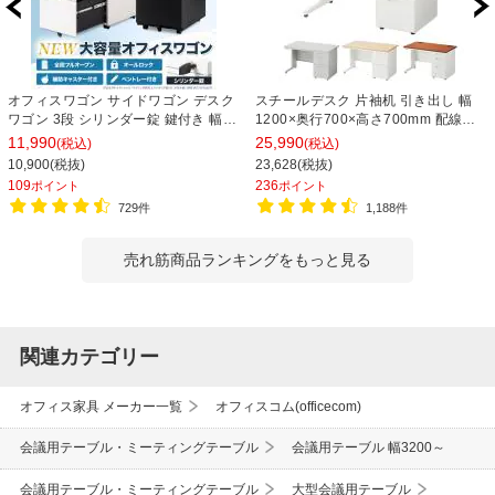
オフィスワゴン サイドワゴン デスク
スチールデスク 片袖机 引き出し 幅
ワゴン 3段 シリンダー錠 鍵付き 幅
1200×奥行700×高さ700mm 配線穴
390×奥行510×高さ600mm【ホワイ
事務机 ビジネスデスク
11,990
25,990
(税込)
(税込)
ト・ブラック】
10,900(税抜)
23,628(税抜)
109
236
ポイント
ポイント
729件
1,188件
売れ筋商品ランキングをもっと見る
関連カテゴリー
オフィス家具 メーカー一覧
オフィスコム(officecom)
会議用テーブル・ミーティングテーブル
会議用テーブル 幅3200～
会議用テーブル・ミーティングテーブル
大型会議用テーブル