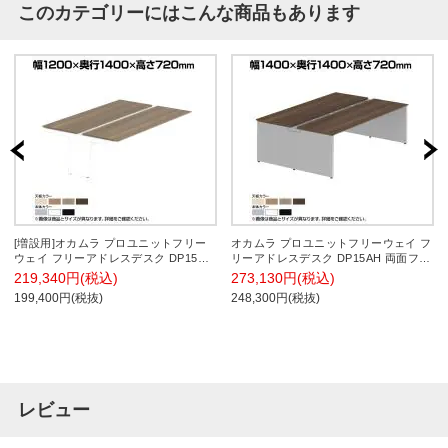
このカテゴリーにはこんな商品もあります
[増設用]オカムラ プロユニットフリー
オカムラ プロユニットフリーウェイ フ
ウェイ フリーアドレスデスク DP15CJ
リーアドレスデスク DP15AH 両面フリ
両面ジョイント パネル脚 配線カバー置
ースタンディング パネル脚 配線カバー
219,340円(税込)
273,130円(税込)
式 プライズウッド 幅1200×奥行1400×
開閉式 プライズウッド 幅1400×奥行
199,400円(税抜)
248,300円(税抜)
高さ720mm
1400×高さ720mm
レビュー