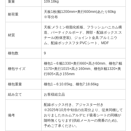
重量
109.18kg
天板1枚(幅1200mm×奥行600mm)あたり60kg
耐荷重
※等分布
天板:メラミン樹脂化粧板、フラッシュハニカム構
造、パーティクルボード、脚部・配線ボックス:ス
材質
チール(粉体塗装)、ジョイント金具:アルミニウ
ム、配線ボックスフタ:PVCシート、MDF
梱包数
9
梱包1～6:幅1330×奥行660×高さ60mm、梱包7:幅
梱包サイズ
1170×奥行1015×高さ160mm、梱包9:幅1320×奥
行805×高さ155mm
梱包重量
梱包1～6:10.65kg、梱包7:18.66kg
組み立て
お客様組立品
配線ボックス付き、アジャスター付き
※2025年10月中旬頃の出荷分より、従来同梱して
備考
おりましたホルムアルデヒド吸着シートの同梱が
随時無くなります(供給メーカーの廃番のため)。
予めご了承ください。