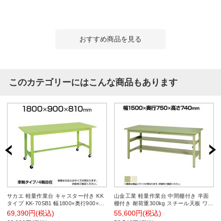
おすすめ商品を見る
このカテゴリーにはこんな商品もあります
サカエ 軽量作業台 キャスター付き KK
山金工業 軽量作業台 中間棚付き 半面
タイプ KK-70SB1 幅1800×奥行900×高
棚付き 耐荷重300kg スチール天板 ワー
さ810mm
クテーブル 300シリーズ SWS-
69,390円(税込)
55,600円(税込)
1575TS1 幅1500×奥行750×高さ740mm