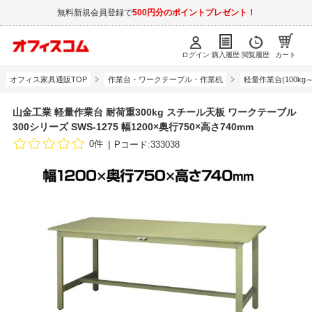
無料新規会員登録で
500円分のポイントプレゼント！
ログイン
購入履歴
閲覧履歴
カート
オフィス家具通販TOP
作業台・ワークテーブル・作業机
軽量作業台(100kg～3
山金工業 軽量作業台 耐荷重300kg スチール天板 ワークテーブル
300シリーズ SWS-1275 幅1200×奥行750×高さ740mm
0件
Pコード:333038