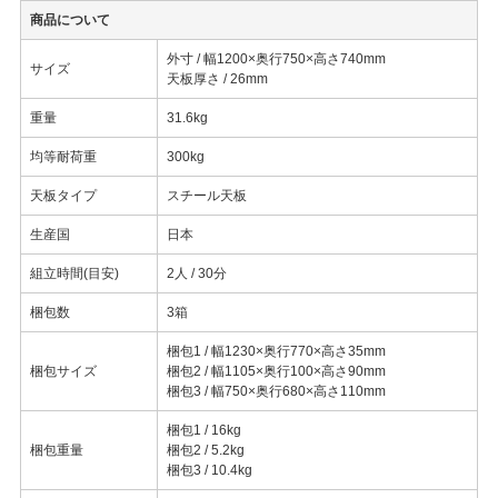
商品について
外寸 / 幅1200×奥行750×高さ740mm
サイズ
天板厚さ / 26mm
重量
31.6kg
均等耐荷重
300kg
天板タイプ
スチール天板
生産国
日本
組立時間(目安)
2人 / 30分
梱包数
3箱
梱包1 / 幅1230×奥行770×高さ35mm
梱包サイズ
梱包2 / 幅1105×奥行100×高さ90mm
梱包3 / 幅750×奥行680×高さ110mm
梱包1 / 16kg
梱包重量
梱包2 / 5.2kg
梱包3 / 10.4kg