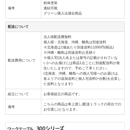
粉体塗装
備考
連結可能
グリーン購入法適合商品
配送について
法人様配送費無料
個人様・北海道、沖縄、離島は別途送料
※北海道は1個あたり別途送料11000円(税込)
※沖縄・離島は別途送料お見積り
※個人宅(法人名または屋号の記載がされていな
配送費用について
い)へのお届けには商品1点ごとに別途配送料が発
生いたしますので、予めご了承ください。
(北海道、沖縄、離島への個人宅様へのお届けは、
各エリアの追加送料と個人宅送料(×台数)を合算し
た送料となります)
組立について
お客様組立の商品です。
こちらの商品は車上渡し(配送トラックの荷台での
備考
お引渡し)となります。