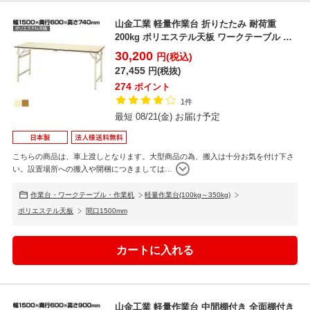
山金工業 軽量作業台 折りたたみ 耐荷重
200kg ポリエステル天板 ワークテーブル 折
り畳み式 S...
30,200
円(税込)
27,455
円(税抜)
274
ポイント
1件
最短 08/21(金) お届け予定
こちらの商品は、車上渡しとなります。大型商品の為、搬入は十分お気を付け下さ
い。設置場所への搬入や開梱につきましては
…
作業台・ワークテーブル・作業机
軽量作業台(100kg～350kg)
ポリエステル天板
間口1500mm
山金工業 軽量作業台 中間棚付き 全面棚付き