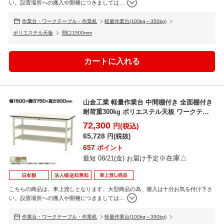
い。設置場所への搬入や開梱につきましては
…
作業台・ワークテーブル・作業机
軽量作業台(100kg～350kg)
ポリエステル天板
間口1500mm
山金工業 軽量作業台 中間棚付き 全面棚付き
耐荷重300kg ポリエステル天板 ワークテー
ブル 3...
72,300
円(税込)
65,728
円(税抜)
657
ポイント
※在庫△
最短 08/21(金) お届け予定
こちらの商品は、車上渡しとなります。大型商品の為、搬入は十分お気を付け下さ
い。設置場所への搬入や開梱につきましては
…
作業台・ワークテーブル・作業机
軽量作業台(100kg～350kg)