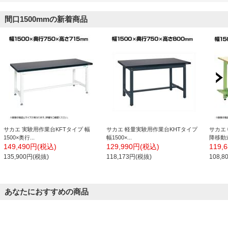
間口1500mmの新着商品
サカエ 実験用作業台KFTタイプ 幅
サカエ 軽量実験用作業台KHTタイプ
サカエ
1500×奥行...
幅1500×...
降移動式
149,490円(税込)
129,990円(税込)
119,
135,900円(税抜)
118,173円(税抜)
108,
あなたにおすすめの商品