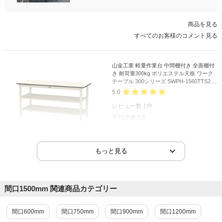
商品を見る
すべてのお客様のコメント見る
山金工業 軽量作業台 中間棚付き 全面棚付
き 耐荷重300kg ポリエステル天板 ワーク
テーブル 300シリーズ SWPH-1560TTS2 幅
1500×奥行600×高さ900mm
5.0
レビュー数
1
件
平均評価
5.0
2023-12-17
ご購入者様
購入確認済み
少し重いですが、一人で組み立てられました。 安定感があ
間口1500mm 関連商品カテゴリー
り、使いやすいですよ。
少し重いですが、一人で組み立てられました。
間口600mm
間口750mm
間口900mm
間口1200mm
安定感があり、使いやすいですよ。