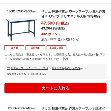
サカエ 軽量作業台 ワークテーブル 立ち作業
台 KDタイプ ポリエステル天板 均等耐荷重
350kg ...
47,590
円(税込)
43,264
円(税抜)
432
ポイント
最短 08/21(金) お届け予定
こちらの商品は、車上渡しとなります。大型商品の為、搬入は十分お気を付け下さ
い。設置場所への搬入や開梱につきましては
…
作業台・ワークテーブル・作業机
軽量作業台(100kg～350kg)
ポリエステル天板
間口1500mm
サカエ 軽量作業台 作業用テーブル SELタイ