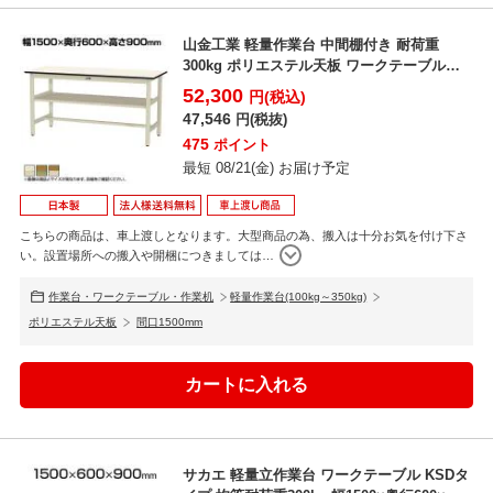
山金工業 軽量作業台 中間棚付き 耐荷重
300kg ポリエステル天板 ワークテーブル
300シリーズ...
52,300
円(税込)
47,546
円(税抜)
475
ポイント
最短 08/21(金) お届け予定
こちらの商品は、車上渡しとなります。大型商品の為、搬入は十分お気を付け下さ
い。設置場所への搬入や開梱につきましては
…
作業台・ワークテーブル・作業机
軽量作業台(100kg～350kg)
ポリエステル天板
間口1500mm
サカエ 軽量立作業台 ワークテーブル KSDタ