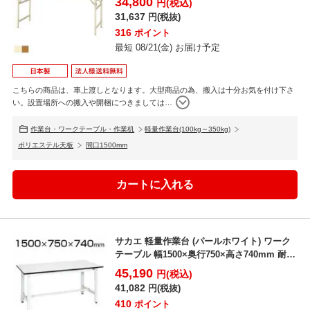
34,800
円(税込)
31,637
円(税抜)
316
ポイント
最短 08/21(金) お届け予定
こちらの商品は、車上渡しとなります。大型商品の為、搬入は十分お気を付け下さ
い。設置場所への搬入や開梱につきましては
…
作業台・ワークテーブル・作業机
軽量作業台(100kg～350kg)
ポリエステル天板
間口1500mm
サカエ 軽量作業台 (パールホワイト) ワーク
テーブル 幅1500×奥行750×高さ740mm 耐
荷...
45,190
円(税込)
41,082
円(税抜)
410
ポイント