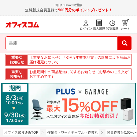
間口1500mmの通販
無料新規会員登録で
500円分のポイントプレゼント！
ログイン
購入履歴
閲覧履歴
カート
重要な
【重要なお知らせ】「令和8年熊本地震」の影響による商品お
お知らせ
届け遅延について
重要な
お盆期間中の商品配送に関するお知らせ（お早めのご注文が
お知らせ
おすすめです）
オフィス家具通販TOP
作業台・ワークテーブル・作業机
軽量作業台(100kg～3