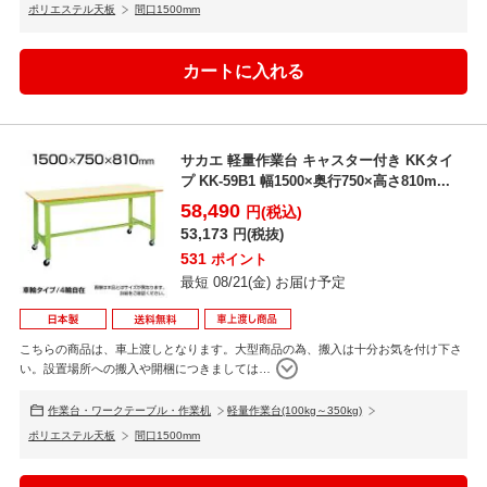
ポリエステル天板
間口1500mm
サカエ 軽量作業台 キャスター付き KKタイ
プ KK-59B1 幅1500×奥行750×高さ810m...
58,490
円(税込)
53,173
円(税抜)
531
ポイント
最短 08/21(金) お届け予定
こちらの商品は、車上渡しとなります。大型商品の為、搬入は十分お気を付け下さ
い。設置場所への搬入や開梱につきましては
…
作業台・ワークテーブル・作業机
軽量作業台(100kg～350kg)
ポリエステル天板
間口1500mm