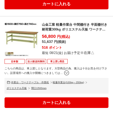
山金工業 軽量作業台 中間棚付き 半面棚付き
耐荷重300kg ポリエステル天板 ワークテー
ブル 3...
56,800
円(税込)
51,637
円(税抜)
516
ポイント
※在庫△
最短 08/21(金) お届け予定
こちらの商品は、車上渡しとなります。大型商品の為、搬入は十分お気を付け下さ
い。設置場所への搬入や開梱につきましては
…
作業台・ワークテーブル・作業机
軽量作業台(100kg～350kg)
ポリエステル天板
間口1500mm