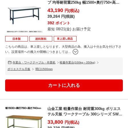
プ 均等耐荷重250kg 幅1500×奥行750×高
さ...
43,190
円(税込)
39,264
円(税抜)
392
ポイント
最短 08/21(金) お届け予定
こちらの商品は、車上渡しとなります。大型商品の為、搬入は十分お気を付け下さ
い。設置場所への搬入や開梱につきましては
…
作業台・ワークテーブル・作業机
軽量作業台(100kg～350kg)
ポリエステル天板
間口1500mm
山金工業 軽量作業台 耐荷重300kg ポリエス
テル天板 ワークテーブル 300シリーズ SWP-
1...
33,800
円(税込)