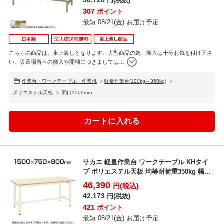
30,728
円(税抜)
307
ポイント
最短 08/21(金) お届け予定
こちらの商品は、車上渡しとなります。大型商品の為、搬入は十分お気を付け下さ
い。設置場所への搬入や開梱につきましては
…
作業台・ワークテーブル・作業机
軽量作業台(100kg～350kg)
ポリエステル天板
間口1500mm
サカエ 軽量作業台 ワークテーブル KHタイ
プ ポリエステル天板 均等耐荷重350kg 幅
1500×...
46,390
円(税込)
42,173
円(税抜)
421
ポイント
最短 08/21(金) お届け予定