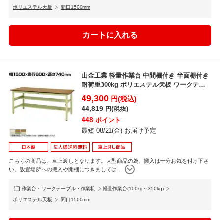
ポリエステル天板
間口1500mm
山金工業 軽量作業台 中間棚付き 半面棚付き
耐荷重300kg ポリエステル天板 ワークテー
ブル 3...
49,300
円(税込)
44,819
円(税抜)
448
ポイント
最短 08/21(金) お届け予定
こちらの商品は、車上渡しとなります。大型商品の為、搬入は十分お気を付け下さ
い。設置場所への搬入や開梱につきましては
…
作業台・ワークテーブル・作業机
軽量作業台(100kg～350kg)
ポリエステル天板
間口1500mm