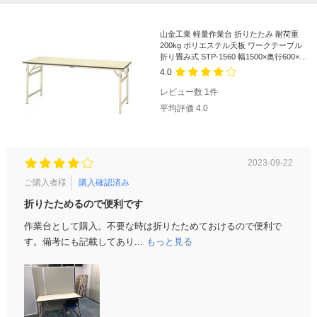
山金工業 軽量作業台 折りたたみ 耐荷重
200kg ポリエステル天板 ワークテーブル
折り畳み式 STP-1560 幅1500×奥行600×高
さ740mm
4.0
レビュー数
1
件
平均評価
4.0
2023-09-22
ご購入者様
購入確認済み
折りたためるので便利です
作業台として購入。不要な時は折りたためておけるので便利で
す。備考にも記載してあり...
もっと見る