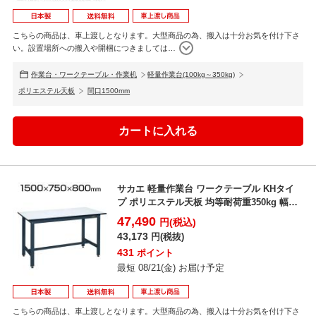
こちらの商品は、車上渡しとなります。大型商品の為、搬入は十分お気を付け下さ
い。設置場所への搬入や開梱につきましては
…
作業台・ワークテーブル・作業机
軽量作業台(100kg～350kg)
ポリエステル天板
間口1500mm
サカエ 軽量作業台 ワークテーブル KHタイ
プ ポリエステル天板 均等耐荷重350kg 幅
1500×...
47,490
円(税込)
43,173
円(税抜)
431
ポイント
最短 08/21(金) お届け予定
こちらの商品は、車上渡しとなります。大型商品の為、搬入は十分お気を付け下さ