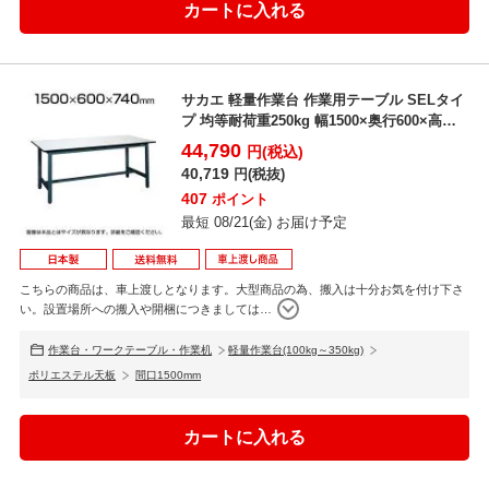
サカエ 軽量作業台 作業用テーブル SELタイ
プ 均等耐荷重250kg 幅1500×奥行600×高
さ...
44,790
円(税込)
40,719
円(税抜)
407
ポイント
最短 08/21(金) お届け予定
こちらの商品は、車上渡しとなります。大型商品の為、搬入は十分お気を付け下さ
い。設置場所への搬入や開梱につきましては
…
作業台・ワークテーブル・作業机
軽量作業台(100kg～350kg)
ポリエステル天板
間口1500mm