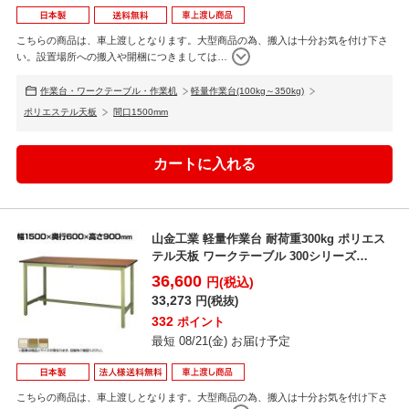
こちらの商品は、車上渡しとなります。大型商品の為、搬入は十分お気を付け下さ
い。設置場所への搬入や開梱につきましては
…
作業台・ワークテーブル・作業机
軽量作業台(100kg～350kg)
ポリエステル天板
間口1500mm
山金工業 軽量作業台 耐荷重300kg ポリエス
テル天板 ワークテーブル 300シリーズ
SWPH-...
36,600
円(税込)
33,273
円(税抜)
332
ポイント
最短 08/21(金) お届け予定
こちらの商品は、車上渡しとなります。大型商品の為、搬入は十分お気を付け下さ