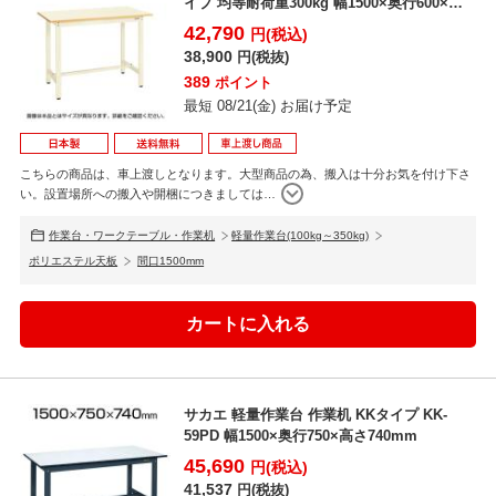
イプ 均等耐荷重300kg 幅1500×奥行600×
高...
42,790
円(税込)
38,900
円(税抜)
389
ポイント
最短 08/21(金) お届け予定
こちらの商品は、車上渡しとなります。大型商品の為、搬入は十分お気を付け下さ
い。設置場所への搬入や開梱につきましては
…
作業台・ワークテーブル・作業机
軽量作業台(100kg～350kg)
ポリエステル天板
間口1500mm
サカエ 軽量作業台 作業机 KKタイプ KK-
59PD 幅1500×奥行750×高さ740mm
45,690
円(税込)
41,537
円(税抜)