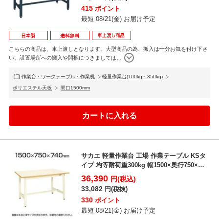
415
ポイント
最短 08/21(金) お届け予定
こちらの商品は、車上渡しとなります。大型商品の為、搬入は十分お気を付け下さ
い。設置場所への搬入や開梱につきましては
…
作業台・ワークテーブル・作業机
軽量作業台(100kg～350kg)
ポリエステル天板
間口1500mm
サカエ 軽量作業台 工場 作業テーブル KSタ
イプ 均等耐荷重300kg 幅1500×奥行750×
高...
36,390
円(税込)
33,082
円(税抜)
330
ポイント
最短 08/21(金) お届け予定