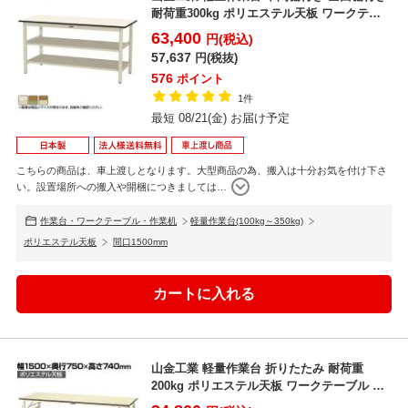
耐荷重300kg ポリエステル天板 ワークテー
ブル 3...
63,400
円(税込)
57,637
円(税抜)
576
ポイント
1件
最短 08/21(金) お届け予定
こちらの商品は、車上渡しとなります。大型商品の為、搬入は十分お気を付け下さ
い。設置場所への搬入や開梱につきましては
…
作業台・ワークテーブル・作業机
軽量作業台(100kg～350kg)
ポリエステル天板
間口1500mm
山金工業 軽量作業台 折りたたみ 耐荷重
200kg ポリエステル天板 ワークテーブル 折
り畳み式 S...