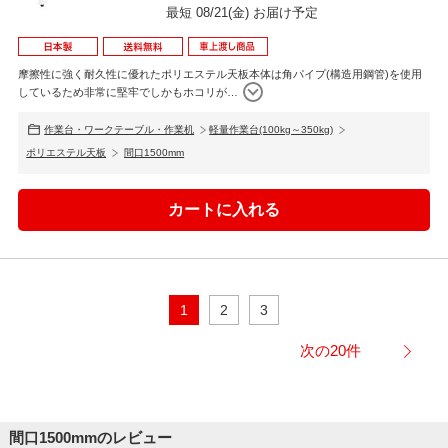
最短 08/21(金) お届け予定
摩擦性に強く耐久性に優れたポリエステル天板本体は角パイプ(構造用鋼管)を使用
しているため非常に堅牢でしかもホコリが
…
作業台・ワークテーブル・作業机
軽量作業台(100kg～350kg)
ポリエステル天板
間口1500mm
1
2
3
次の20件
間口1500mmのレビュー