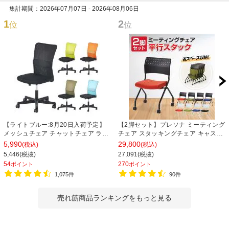
集計期間：2026年07月07日 - 2026年08月06日
1
2
位
位
【ライトブルー:8月20日入荷予定】
【2脚セット】プレソナ ミーティング
メッシュチェア チャットチェア ラン
チェア スタッキングチェア キャスタ
バーサポート オフィスチェア デスク
ー付き 座面クッション 幅570×奥行
5,990
29,800
(税込)
(税込)
チェア 会議椅子 幅580×奥行580×高
565×高さ805mm 会議室 収納 法人
5,446(税抜)
27,091(税抜)
さ835-930mm
大人数 重ねる 会議用椅子 会議用チェ
54
270
ポイント
ポイント
ア
1,075件
90件
売れ筋商品ランキングをもっと見る