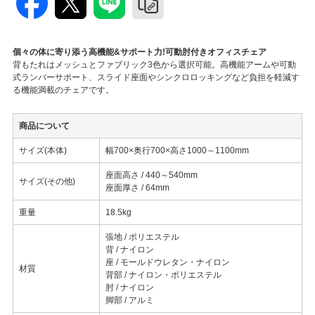
個々の体に寄り添う高機能&サポート力!可動肘付きオフィスチェア
背もたれはメッシュとファブリック3色から選択可能。高機能アームや可動
式ランバーサポート、スライド座面やシンクロロッキングなど負担を軽減す
る機能満載のチェアです。
商品について
サイズ(本体)
幅700×奥行700×高さ1000～1100mm
座面高さ / 440～540mm
サイズ(その他)
座面厚さ / 64mm
重量
18.5kg
張地 / ポリエステル
背 / ナイロン
座 / モールドウレタン・ナイロン
材質
背部 / ナイロン・ポリエステル
肘 / ナイロン
脚部 / アルミ