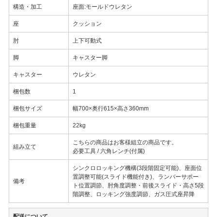
構造・加工
座面:モールドウレタン
座
クッション
肘
上下可動式
脚
キャスター脚
キャスター
ウレタン
梱包数
1
梱包サイズ
幅700×奥行615×高さ360mm
梱包重量
22kg
こちらの商品はお客様組立の商品です。
組み立て
必要工具 / 六角レンチ(付属)
シンクロロッキング機構(3段階固定可能)、座面位
置調整可能(スライド機能付き)、ランバーサポー
備考
ト位置調節、肘角度調整・前後スライド・高さ5段
階調整、ロッキング強度調節、ガス圧式座昇降
配送について