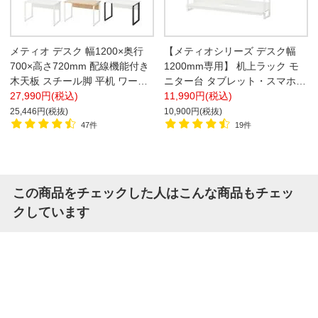
メティオ デスク 幅1200×奥行
【メティオシリーズ デスク幅
700×高さ720mm 配線機能付き
1200mm専用】 机上ラック モ
木天板 スチール脚 平机 ワーク
ニター台 タブレット・スマホ対
デスク オフィス【ホワイト×ホ
27,990円(税込)
応 幅1190×奥行285.5×高さ
11,990円(税込)
ワイト・ホワイト×ブラック:販
300mm【ホワイト・ナチュラ
25,446円(税抜)
10,900円(税抜)
売終了】
ル】
47件
19件
この商品をチェックした人はこんな商品もチェッ
クしています