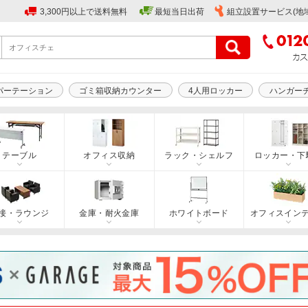
3,300円以上で送料無料
最短当日出荷
組立設置サービス(地
パーテーション
ゴミ箱収納カウンター
4人用ロッカー
ハンガー
テーブル
オフィス収納
ラック・シェルフ
ロッカー・下
接・ラウンジ
金庫・耐火金庫
ホワイトボード
オフィスイン