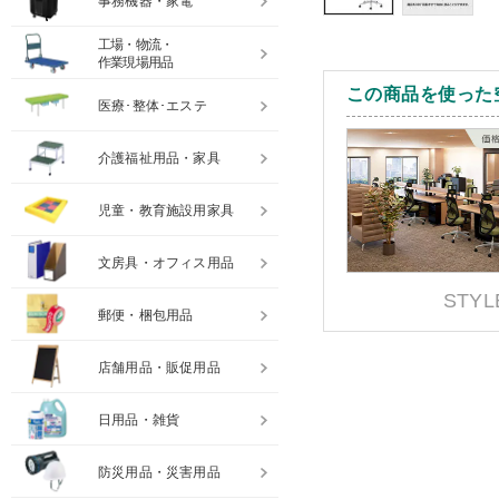
事務機器・家電
工場・物流・
作業現場用品
この商品を使った
医療･整体･エステ
介護福祉用品・家具
児童・教育施設用家具
文房具・オフィス用品
STYL
郵便・梱包用品
店舗用品・販促用品
日用品・雑貨
防災用品・災害用品