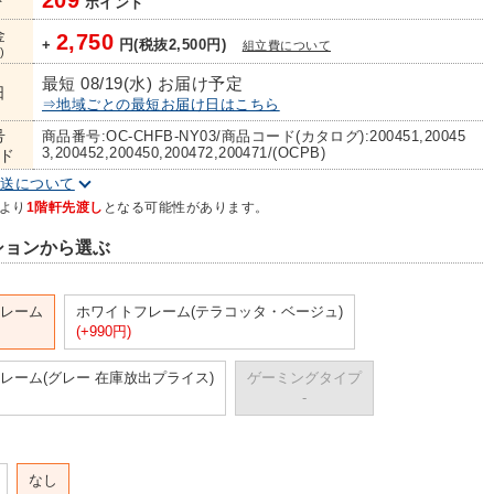
209
ト
ポイント
金
2,750
+
円(税抜2,500円)
組立費について
)
最短 08/19(水) お届け予定
日
⇒地域ごとの最短お届け日はこちら
号
商品番号:OC-CHFB-NY03/商品コード(カタログ):200451,20045
3,200452,200450,200472,200471/(OCPB)
ド
配送について
より
1階軒先渡し
となる可能性があります。
ションから選ぶ
レーム
ホワイトフレーム(テラコッタ・ベージュ)
(+990円)
レーム(グレー 在庫放出プライス)
ゲーミングタイプ
-
なし