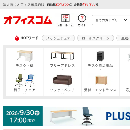
254,755
498,955
|
法人向けオフィス家具通販
商品数
点
会員数
社
HOTワード
メッシュチェア
ロールスクリーン
連結
デスク・机
フリーアドレス
デスク周辺用品
椅子・チェア
ソファ・ベンチ
受付・エントランス
応