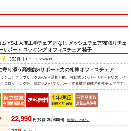
ム YS-1 人間工学チェア 肘なし メッシュチェア/布張りチェ
ーサポート ロッキング オフィスチェア 椅子
352件
Pコード:262439
に寄り添う高機能&サポート力の相棒オフィスチェア
ッシュとファブリック3色から選択可能。可動式ランバーサポートやスライ
ンクロロッキング等、体に合わせてサポートする機能満載の相棒チェアです。
22,990
格
20,900
円(税抜
円)
消費税について