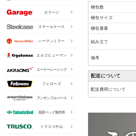
梱包数
ガラージ
梱包サイズ
スチールケース
梱包重量
ハーマンミラー
組み立て
エルゴヒューマン
備考
エーケーレーシング
配送について
フェローズ
配送費用について
アンサンブルベース
高田ベッド製作所
トラスコ中山