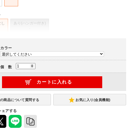
ト
なし
あり(ハンガー付き)
-
カラー
個 数
お気に入り(会員機能)
シェアする