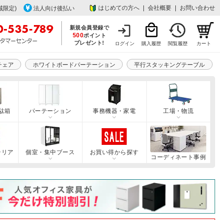
はじめての方へ
|
会社概要
|
お問い合わせ
域限定)
法人向け後払い
新規会員登録で
500
ポイント
プレゼント!
ログイン
購入履歴
閲覧履歴
カート
チェア
ホワイトボードパーテーション
平行スタッキングテーブル
駄箱
パーテーション
事務機器・家電
工場・物流
テリア
個室・集中ブース
お買い得から探す
コーディネート事例