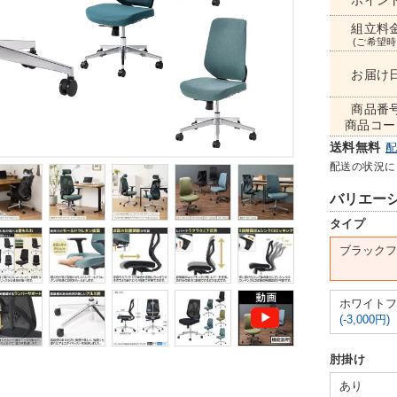
ポイン
組立料
(ご希望時
お届け
商品番
商品コー
送料無料
配送の状況に
バリエー
タイプ
ブラックフ
ホワイトフ
(-3,000円)
肘掛け
あり