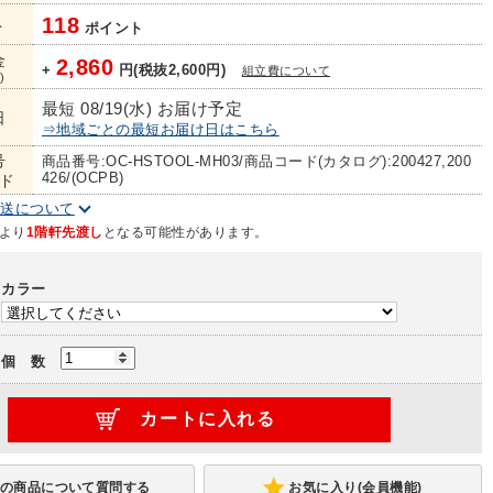
118
ト
ポイント
金
2,860
+
円(税抜2,600円)
組立費について
)
最短 08/19(水) お届け予定
日
⇒地域ごとの最短お届け日はこちら
号
商品番号:OC-HSTOOL-MH03/商品コード(カタログ):200427,200
426/(OCPB)
ド
配送について
より
1階軒先渡し
となる可能性があります。
カラー
個 数
お気に入り(会員機能)