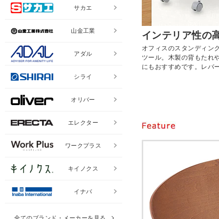
サカエ
山金工業
インテリア性の
オフィスのスタンディン
アダル
ツール。木製の背もたれ
にもおすすめです。レバ
シライ
オリバー
エレクター
ワークプラス
キイノクス
イナバ
全てのブランド・メーカーを見る