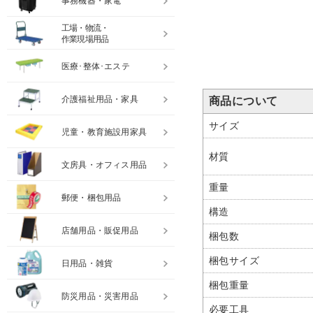
事務機器・家電
工場・物流・
作業現場用品
医療･整体･エステ
介護福祉用品・家具
商品について
サイズ
児童・教育施設用家具
材質
文房具・オフィス用品
重量
郵便・梱包用品
構造
店舗用品・販促用品
梱包数
梱包サイズ
日用品・雑貨
梱包重量
防災用品・災害用品
必要工具