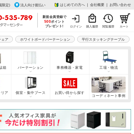
はじめての方へ
|
会社概要
|
お問い合わせ
域限定)
法人向け後払い
新規会員登録で
500
ポイント
プレゼント!
ログイン
購入履歴
閲覧履歴
カート
チェア
ホワイトボードパーテーション
平行スタッキングテーブル
駄箱
パーテーション
事務機器・家電
工場・物流
テリア
個室・集中ブース
お買い得から探す
コーディネート事例