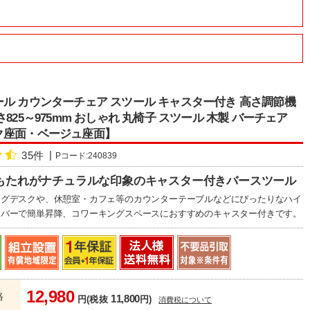
ル カウンターチェア スツール キャスター付き 高さ調節機
さ825～975mm おしゃれ 丸椅子 スツール 木製 バーチェア
ク座面・ベージュ座面】
35件
Pコード:240839
もたれがナチュラルな印象のキャスター付きバースツール
ングデスクや、休憩室・カフェ等のカウンターテーブルなどにぴったりなハイ
レバーで簡単昇降、コワーキングスペースにおすすめのキャスター付きです。
12,980
格
11,800
円(税抜
円)
消費税について