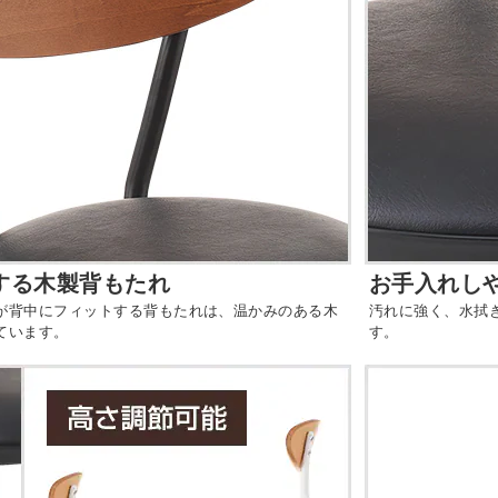
する木製背もたれ
お手入れしや
が背中にフィットする背もたれは、温かみのある木
汚れに強く、水拭
ています。
す。