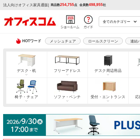
254,755
498,955
|
法人向けオフィス家具通販
商品数
点
会員数
社
HOTワード
メッシュチェア
ロールスクリーン
連結
デスク・机
フリーアドレス
デスク周辺用品
椅子・チェア
ソファ・ベンチ
受付・エントランス
応