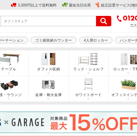
3,300円以上で送料無料
最短当日出荷
組立設置サービス(地
パーテーション
ゴミ箱収納カウンター
4人用ロッカー
ハンガー
テーブル
オフィス収納
ラック・シェルフ
ロッカー・下
接・ラウンジ
金庫・耐火金庫
ホワイトボード
オフィスイン