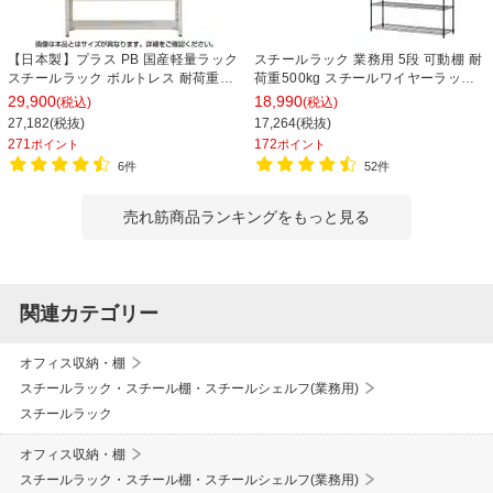
【日本製】プラス PB 国産軽量ラック
スチールラック 業務用 5段 可動棚 耐
スチールラック ボルトレス 耐荷重
荷重500kg スチールワイヤーラック
150kg/段 天地6段 幅1812×奥行462×
シェルゴ 幅1515×奥行460×高さ
29,900
18,990
(税込)
(税込)
高さ2100mm スチール棚 スチールシ
1740mm
27,182(税抜)
17,264(税抜)
ェルフ 収納棚 オープンラック 収納ラ
271
172
ポイント
ポイント
ック
6件
52件
売れ筋商品ランキングをもっと見る
関連カテゴリー
オフィス収納・棚
スチールラック・スチール棚・スチールシェルフ(業務用)
スチールラック
オフィス収納・棚
スチールラック・スチール棚・スチールシェルフ(業務用)