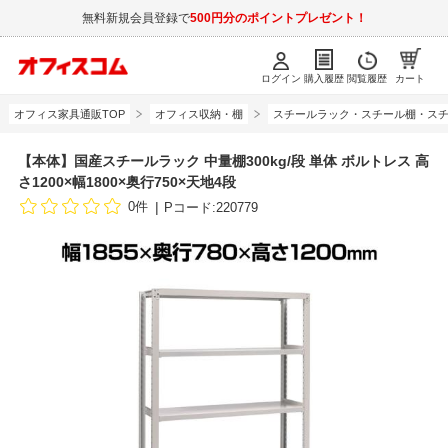
無料新規会員登録で
500円分のポイントプレゼント！
ログイン
購入履歴
閲覧履歴
カート
オフィス家具通販TOP
オフィス収納・棚
スチールラック・スチール棚・スチ
【本体】国産スチールラック 中量棚300kg/段 単体 ボルトレス 高
さ1200×幅1800×奥行750×天地4段
0件
Pコード:220779