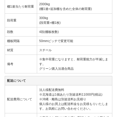
2000kg
棚1連当たり耐荷重
(棚1連=追加棚を含めた全体の耐荷重)
300kg
段荷重
(段荷重=棚1枚)
段数
4段(棚板枚数)
棚板間隔
50mmピッチで変更可能
材質
スチール
※集中荷重になりますと、耐荷重能力が半減しま
備考
す。
グリーン購入法適合商品
配送について
法人様配送費無料
※北海道は1個あたり別途送料11000円(税込)
配送費用について
※沖縄・離島は別途送料お見積り
個人様のお買上は配送料金をお見積もりいたしま
す。お気軽にお問い合わせください。