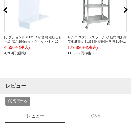
[オプション]TRUSCO 樹脂製可動仕切
サカエ ステンレスラック 移動式 3段 耐
り板 高さ160mm マグネット付き 10個
荷重250kg SUS430 幅900×奥行615×高
入り 114-5861
さ1314mm SLN-9033RSU4
4,690円(税込)
129,890円(税込)
4,264円(税抜)
118,082円(税抜)
レビュー
質問する
レビュー
Q&A