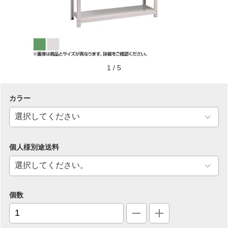
1
/
5
カラー
個人様別途送料
個数