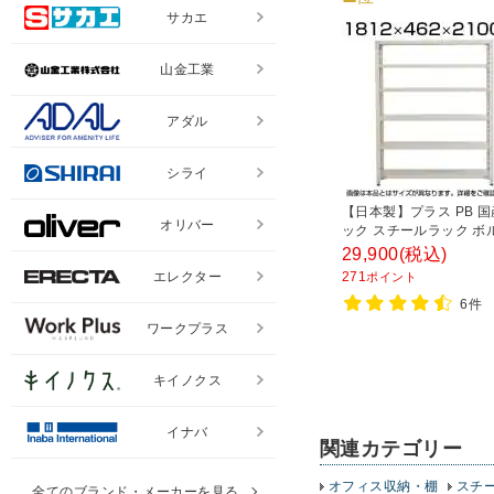
サカエ
山金工業
アダル
シライ
【日本製】プラス PB 
オリバー
ック スチールラック ボ
耐荷重150kg/段 天地6段
29,900
(税込)
1812×奥行462×高さ21
エレクター
271
ポイント
チール棚 スチールシェル
6件
棚 オープンラック 収納
ワークプラス
キイノクス
イナバ
関連カテゴリー
オフィス収納・棚
スチ
全てのブランド・メーカーを見る