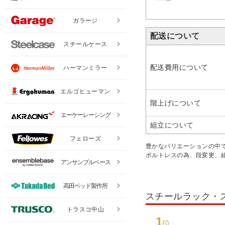
ガラージ
配送について
スチールケース
配送費用について
ハーマンミラー
エルゴヒューマン
階上げについて
エーケーレーシング
組立について
フェローズ
豊かなバリエーションの中
ボルトレスの為、段変更、
アンサンブルベース
高田ベッド製作所
スチールラック・
トラスコ中山
1
位