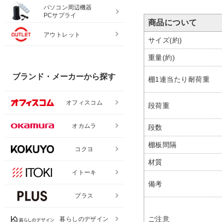
パソコン周辺機器
PCサプライ
商品について
アウトレット
サイズ(約)
重量(約)
ブランド・メーカーから探す
棚1連当たり耐荷重
オフィスコム
段荷重
オカムラ
段数
棚板間隔
コクヨ
材質
イトーキ
備考
プラス
ご注意
暮らしのデザイン