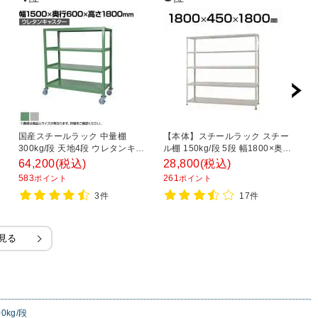
国産スチールラック 中量棚
【本体】スチールラック スチー
ス
300kg/段 天地4段 ウレタンキャ
ル棚 150kg/段 5段 幅1800×奥行
ッ
・
スター付き 収納棚 スチール棚 幅
450×高さ1800mm
平
64,200
(税込)
28,800
(税込)
2
1500×奥行600×高さ1800mm キ
1
583
261
1
ポイント
ポイント
ャスター直径150×高さ200mm
3件
17件
見る
0kg/段