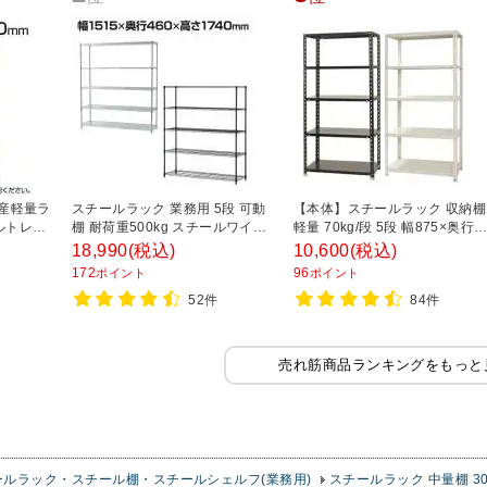
国産軽量ラ
スチールラック 業務用 5段 可動
【本体】スチールラック 収納棚
ルトレス
棚 耐荷重500kg スチールワイヤ
軽量 70kg/段 5段 幅875×奥行
 幅
ーラック シェルゴ 幅1515×奥行
450×高さ1800mm 【ホワイト
18,990
(税込)
10,600
(税込)
00mm ス
460×高さ1740mm
ブラック】
172
96
ポイント
ポイント
フ 収納
52件
84件
ラック
売れ筋商品ランキングをもっと
ールラック・スチール棚・スチールシェルフ(業務用)
スチールラック 中量棚 30