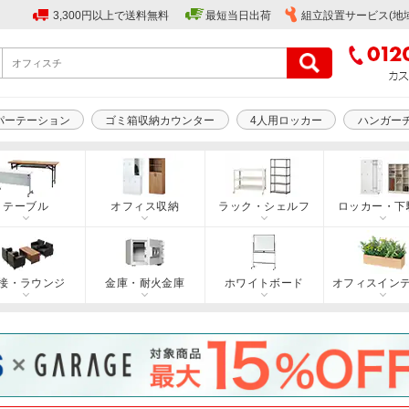
3,300円以上で送料無料
最短当日出荷
組立設置サービス(地
パーテーション
ゴミ箱収納カウンター
4人用ロッカー
ハンガー
テーブル
オフィス収納
ラック・シェルフ
ロッカー・下
接・ラウンジ
金庫・耐火金庫
ホワイトボード
オフィスイン