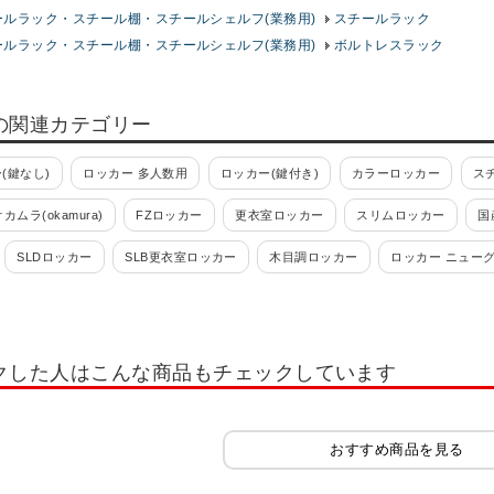
ールラック・スチール棚・スチールシェルフ(業務用)
スチールラック
ールラック・スチール棚・スチールシェルフ(業務用)
ボルトレスラック
の関連カテゴリー
(鍵なし)
ロッカー 多人数用
ロッカー(鍵付き)
カラーロッカー
ス
オカムラ(okamura)
FZロッカー
更衣室ロッカー
スリムロッカー
国
SLDロッカー
SLB更衣室ロッカー
木目調ロッカー
ロッカー ニュー
 ロッカー ホワイト OC
多人数用小物入れロッカー
学校用ロッカー・スクー
れ・スイッパー
ロッカー 1人用
ロッカー 2人用
ロッカー 3人用
ロッ
クした人はこんな商品もチェックしています
ー 12人用
ロッカー 多人数用
ロッカーホワイト系(白)
ロッカーオプシ
ッカー IC錠
ロッカー 南京錠
コインリターン錠
内筒交換錠
キャビ
おすすめ商品を見る
書類整理ケース
木製キャビネット・木製ラック・木製書庫
役員用家具
扉