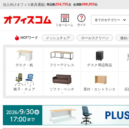
254,755
498,955
|
法人向けオフィス家具通販
商品数
点
会員数
社
HOTワード
メッシュチェア
ロールスクリーン
連結
デスク・机
フリーアドレス
デスク周辺用品
椅子・チェア
ソファ・ベンチ
受付・エントランス
応