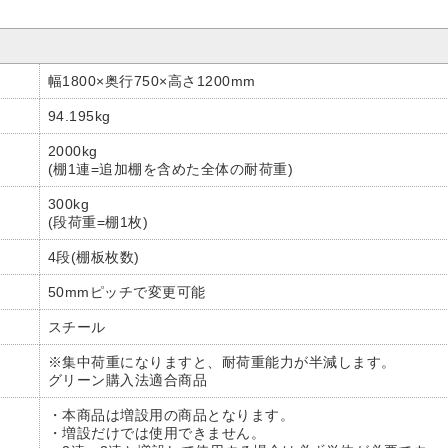
幅1800×奥行750×高さ1200mm
94.195kg
2000kg
(棚1連=追加棚を含めた全体の耐荷重)
300kg
(段荷重=棚1枚)
4段(棚板枚数)
50mmピッチで変更可能
スチール
※集中荷重になりますと、耐荷重能力が半減します。
グリーン購入法適合商品
・本商品は増設用の商品となります。
・増設だけでは使用できません。