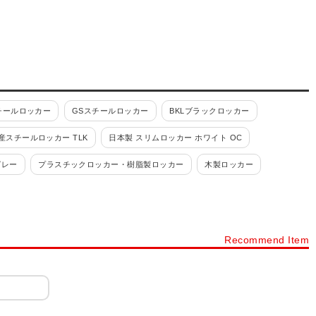
チールロッカー
GSスチールロッカー
BKLブラックロッカー
産スチールロッカー TLK
日本製 スリムロッカー ホワイト OC
グレー
プラスチックロッカー・樹脂製ロッカー
木製ロッカー
ルロッカー
パーソナルロッカー・フリーアドレスロッカー
カー 4人用
ロッカー 6人用
ロッカー 8人用
ロッカー 9人用
Recommend Item
ョン
ロッカー シリンダー錠
ロッカー ダイヤル錠
ネット・書庫
スチールキャビネット・スチール書庫
タイプから探す
下駄箱・シューズボックス・シューズロッカー・靴箱