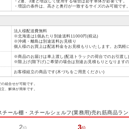
・2連、3連と増設して使用する場合は必ず単体が必要です。
・増設の条件は、高さと奥行が一致するサイズのみ可能です
法人様配送費無料
※北海道は1個あたり別途送料11000円(税込)
※沖縄・離島は別途送料お見積り
個人様のお買上は配送料金をお見積もりいたします。お気軽
※商品のお届けは車上渡し(配送トラックの荷台でのお引渡し
※階上げ(階下げ)ご希望の場合は別途お見積もりとなります
お客様組立の商品です(木づちをご用意ください)
での組合せが可能です。
組立、解体が簡単です。
スチール棚・スチールシェルフ(業務用)売れ筋商品ラ
2
3
位
位