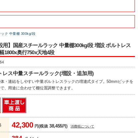
ク 中量棚 300kg/段
設用】国産スチールラック 中量棚300kg/段 増設 ボルトレス
x幅1800x奥行750x天地4段
64
トレス中量スチールラック(増設・追加用)
体・連結をしやすい中量ボルトレスラックの増連式タイプ。50mmピッチを
ので、用途に合わせて棚位置調整できます。
42,300
格
38,455
円(税抜
円)
消費税について