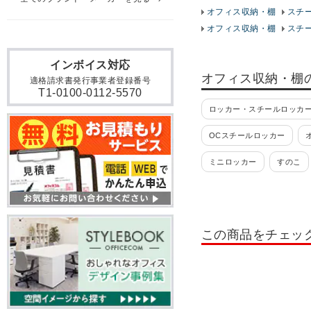
オフィス収納・棚
スチ
オフィス収納・棚
スチ
インボイス対応
オフィス収納・棚
適格請求書発行事業者登録番号
T1-0100-0112-5570
ロッカー・スチールロッカー
OCスチールロッカー
ミニロッカー
すのこ
貴重品ロッカー
日本製
掃除用具入れ・掃除道具入
この商品をチェッ
ロッカー 10人用
ロッカ
ロッカー テンキー錠
ロ
書類整理棚・小物整理棚・