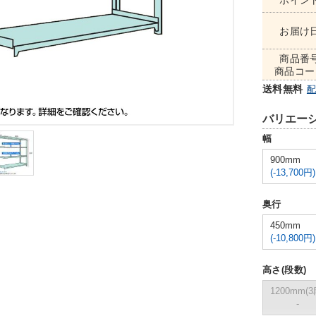
ポイン
お届け
商品番
商品コー
送料無料
バリエー
幅
900mm
(-13,700円)
奥行
450mm
(-10,800円)
高さ(段数)
1200mm(3
-