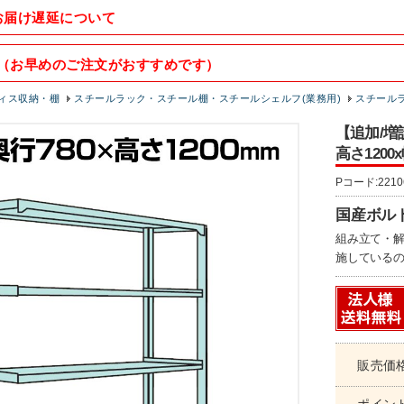
お届け遅延について
（お早めのご注文がおすすめです）
ィス収納・棚
スチールラック・スチール棚・スチールシェルフ(業務用)
スチールラッ
【追加/増
高さ1200
Pコード:2210
国産ボル
組み立て・解
施している
販売価