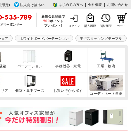
はじめての方へ
|
会社概要
|
お問い合わせ
域限定)
法人向け後払い
新規会員登録で
500
ポイント
プレゼント!
ログイン
購入履歴
閲覧履歴
カート
チェア
ホワイトボードパーテーション
平行スタッキングテーブル
駄箱
パーテーション
事務機器・家電
工場・物流
テリア
個室・集中ブース
お買い得から探す
コーディネート事例