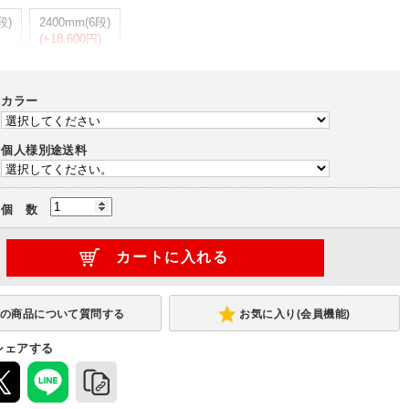
段)
2400mm(6段)
(+18,600円)
カラー
型)
固定脚(連結型)
ウレタンキャスター
ゴムキャスター
-
-
個人様別途送料
個 数
お気に入り(会員機能)
シェアする