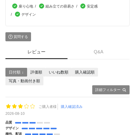
座り心地
組み立ての容易さ
安定感
デザイン
質問する
レビュー
Q&A
日付順 ↓
評価順
いいね数順
購入確認順
写真・動画付き順
詳細フィルター
ご購入者様
購入確認済み
2026-08-10
品質
デザイン
梱包、配送