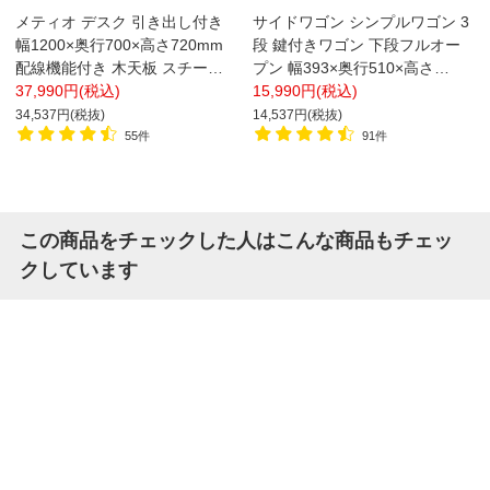
メティオ デスク 引き出し付き
サイドワゴン シンプルワゴン 3
幅1200×奥行700×高さ720mm
段 鍵付きワゴン 下段フルオー
配線機能付き 木天板 スチール
プン 幅393×奥行510×高さ
脚 平机 ワークデスク オフィス
37,990円(税込)
590mm シリンダー錠 オフィス
15,990円(税込)
【ホワイト×ホワイト・ホワイ
ワゴン サイドワゴン デスクワ
34,537円(税抜)
14,537円(税抜)
ト×ブラック販売終了】
ゴン キャスター付き 【ホワイ
55件
91件
ト・ブラック】
この商品をチェックした人はこんな商品もチェッ
クしています