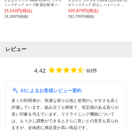
オカムラ ケッテ Kette 8105YC ミーテ
オカムラ コーラル Choral CQ37GR LE
ィングチェア ループ脚 固定脚 座パッ
オフィスチェア 肘なし ハイバック ア
ドタイプ 背パッド付き ビニール張り
ルミ脚 革張り シルバーフレーム ブラ
15,510円(税込)
320,870円(税込)
(OKマイティ) ホワイトフレーム ホワ
ックボディ
14,100円(税抜)
291,700円(税抜)
イト
レビュー
4.42
60件
AIによるお客様レビュー要約
多くの利用者が、快適な座り心地と使用のしやすさを高く
評価しています。組み立ても簡単で、安定感のある造りが
良い印象を与えています。リクライニング機能について
は、もう少し調整ができるとさらに良いとの意見も見られ
ますが、全体的に満足度が高い商品です。