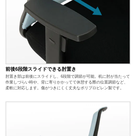
前後6段階スライドできる肘置き
肘置き部は前後にスライドし、6段階で調節が可能。机に肘が当たって
作業しづらい時や、背に寄りかかってて休憩する際の位置調節など、
柔軟に対応します。傷がつきにくく丈夫なポリプロピレン製です。