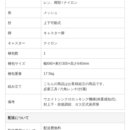
レン、脚部 / ナイロン
座
メッシュ
肘
上下可動式
脚
キャスター脚
キャスター
ナイロン
梱包数
1
梱包サイズ
幅680×奥行300×高さ640mm
梱包重量
17.5kg
こちらの商品はお客様組立の商品です。
組み立て
必要工具 / 六角レンチ(付属)
ウエイトシンクロロッキング機構(体重感知式)、
備考
肘上下・前後調節、ガス圧式座昇降
配送について
配送費無料