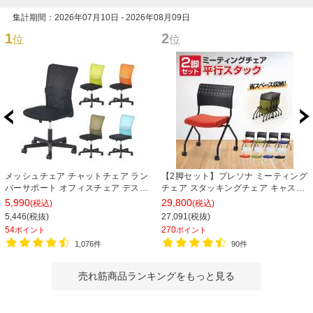
集計期間：2026年07月10日 - 2026年08月09日
1
2
位
位
メッシュチェア チャットチェア ラン
【2脚セット】プレソナ ミーティング
バーサポート オフィスチェア デスク
チェア スタッキングチェア キャスタ
チェア 会議椅子 幅580×奥行580×高
ー付き 座面クッション 幅570×奥行
5,990
29,800
(税込)
(税込)
さ835-930mm
565×高さ805mm 会議室 収納 法人
5,446(税抜)
27,091(税抜)
大人数 重ねる 会議用椅子 会議用チェ
54
270
ポイント
ポイント
ア
1,076件
90件
売れ筋商品ランキングをもっと見る