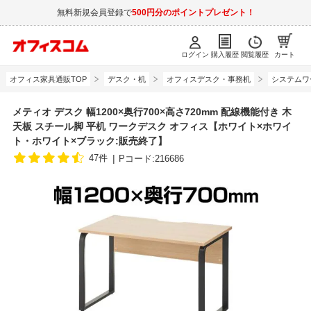
無料新規会員登録で
500円分のポイントプレゼント！
ログイン
購入履歴
閲覧履歴
カート
オフィス家具通販TOP
デスク・机
オフィスデスク・事務机
システムワ
メティオ デスク 幅1200×奥行700×高さ720mm 配線機能付き 木
天板 スチール脚 平机 ワークデスク オフィス【ホワイト×ホワイ
ト・ホワイト×ブラック:販売終了】
47件
Pコード:216686