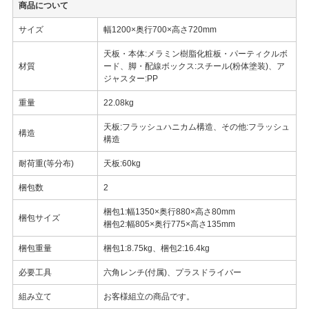
商品について
サイズ
幅1200×奥行700×高さ720mm
天板・本体:メラミン樹脂化粧板・パーティクルボ
材質
ード、脚・配線ボックス:スチール(粉体塗装)、ア
ジャスター:PP
重量
22.08kg
天板:フラッシュハニカム構造、その他:フラッシュ
構造
構造
耐荷重(等分布)
天板:60kg
梱包数
2
梱包1:幅1350×奥行880×高さ80mm
梱包サイズ
梱包2:幅805×奥行775×高さ135mm
梱包重量
梱包1:8.75kg、梱包2:16.4kg
必要工具
六角レンチ(付属)、プラスドライバー
組み立て
お客様組立の商品です。