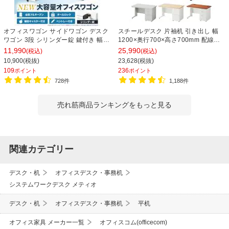
オフィスワゴン サイドワゴン デスク
スチールデスク 片袖机 引き出し 幅
ワゴン 3段 シリンダー錠 鍵付き 幅
1200×奥行700×高さ700mm 配線穴
390×奥行510×高さ600mm【ホワイ
事務机 ビジネスデスク
11,990
25,990
(税込)
(税込)
ト・ブラック】
10,900(税抜)
23,628(税抜)
109
236
ポイント
ポイント
728件
1,188件
売れ筋商品ランキングをもっと見る
関連カテゴリー
デスク・机
オフィスデスク・事務机
システムワークデスク メティオ
デスク・机
オフィスデスク・事務机
平机
オフィス家具 メーカー一覧
オフィスコム(officecom)