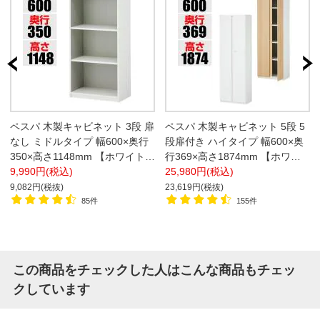
ペスパ 木製キャビネット 3段 扉
ペスパ 木製キャビネット 5段 5
なし ミドルタイプ 幅600×奥行
段扉付き ハイタイプ 幅600×奥
350×高さ1148mm 【ホワイト×
行369×高さ1874mm 【ホワイ
グレー】
9,990円(税込)
ト扉・ナチュラル扉】
25,980円(税込)
9,082円(税抜)
23,619円(税抜)
85件
155件
この商品をチェックした人はこんな商品もチェッ
クしています