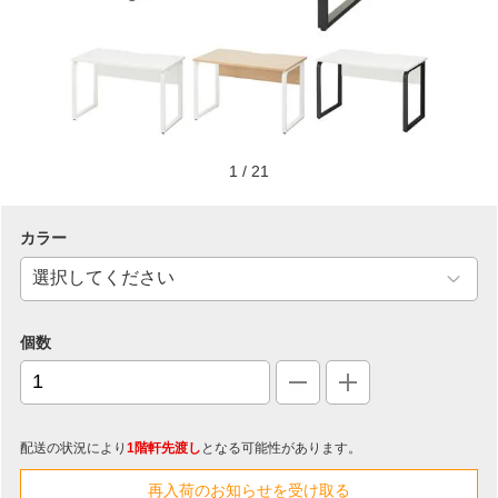
1
/
21
カラー
個数
配送の状況により
1階軒先渡し
となる可能性があります。