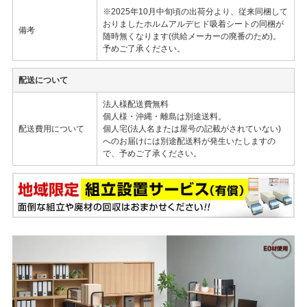
※2025年10月中旬頃の出荷分より、従来同梱して
おりましたホルムアルデヒド吸着シートの同梱が
備考
随時無くなります(供給メーカーの廃番のため)。
予めご了承ください。
配送について
法人様配送費無料
個人様・沖縄・離島は別途送料。
配送費用について
個人宅(法人名または屋号の記載がされていない)
へのお届けには別途配送料が発生いたしますの
で、予めご了承ください。