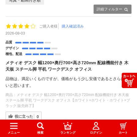
写真・動画付き順
詳細フィルター
ご購入者様
購入確認済み
2026-08-03
品質
デザイン
梱包、配送
メティオ デスク 幅1200×奥行700×高さ720mm 配線機能付き 木
天板 スチール脚 平机 ワークデスク オフィス
品物は、満足いくものですが、価格がもう少し安価であるとさらに良
いと思います。
商品：
メティオ デスク 幅1200×奥行700×高さ720mm 配線機能付き 木天板
スチール脚 平机 ワークデスク オフィス【ホワイト×ホワイト・ホワイト×ブ
ラック:販売終了】
役に立った
0
メニュー
検索
ランキング
ログイン
カート