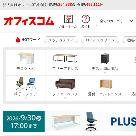
254,738
499,111
|
法人向けオフィス家具通販
商品数
点
会員数
社
HOTワード
メッシュチェア
ロールスクリーン
連結
デスク・机
フリーアドレス
デスク周辺用品
椅子・チェア
ソファ・ベンチ
受付・エントランス
応