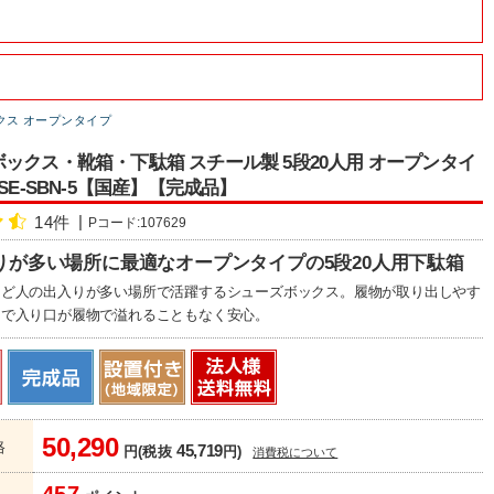
クス オープンタイプ
ックス・靴箱・下駄箱 スチール製 5段20人用 オープンタイ
SE-SBN-5【国産】【完成品】
14件
Pコード:107629
りが多い場所に最適なオープンタイプの5段20人用下駄箱
など人の出入りが多い場所で活躍するシューズボックス。履物が取り出しやす
きで入り口が履物で溢れることもなく安心。
50,290
格
45,719
円(税抜
円)
消費税について