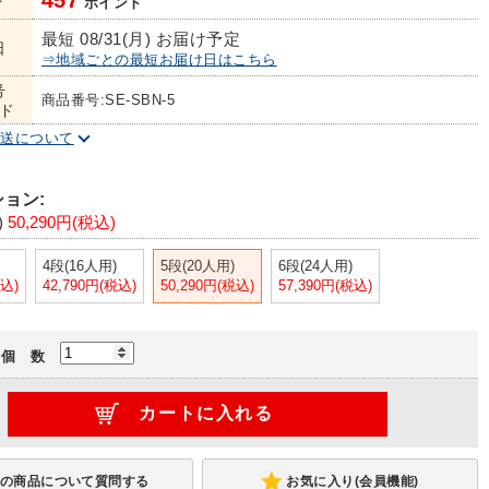
457
ト
ポイント
最短 08/31(月) お届け予定
日
⇒地域ごとの最短お届け日はこちら
号
商品番号:SE-SBN-5
ド
配送について
ョン:
)
50,290円(税込)
4段(16人用)
5段(20人用)
6段(24人用)
税込)
42,790円(税込)
50,290円(税込)
57,390円(税込)
個 数
お気に入り(会員機能)