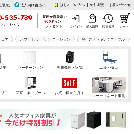
はじめての方へ
|
会社概要
|
お問い合わせ
域限定)
法人向け後払い
新規会員登録で
500
ポイント
プレゼント!
ログイン
購入履歴
閲覧履歴
カート
チェア
ホワイトボードパーテーション
平行スタッキングテーブル
駄箱
パーテーション
事務機器・家電
工場・物流
テリア
個室・集中ブース
お買い得から探す
コーディネート事例