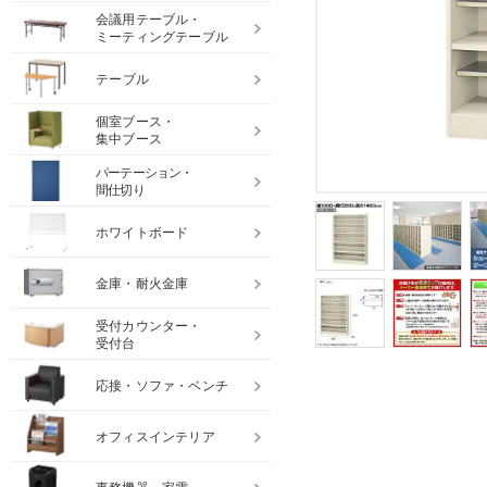
会議用テーブル・
ミーティングテーブル
テーブル
個室ブース・
集中ブース
パーテーション・
間仕切り
ホワイトボード
金庫・耐火金庫
受付カウンター・
受付台
応接・ソファ・ベンチ
オフィスインテリア