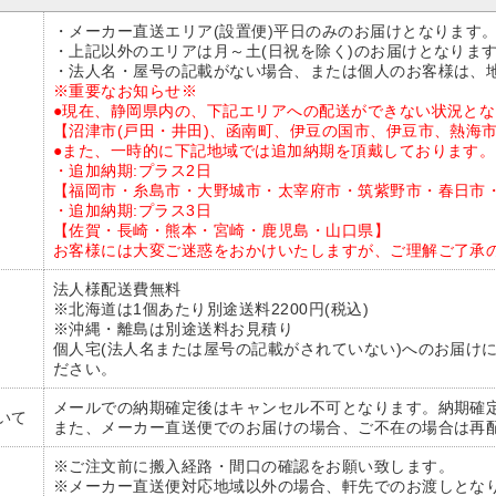
・メーカー直送エリア(設置便)平日のみのお届けとなります
・上記以外のエリアは月～土(日祝を除く)のお届けとなりま
・法人名・屋号の記載がない場合、または個人のお客様は、
※重要なお知らせ※
●現在、静岡県内の、下記エリアへの配送ができない状況と
【沼津市(戸田・井田)、函南町、伊豆の国市、伊豆市、熱海
●また、一時的に下記地域では追加納期を頂戴しております。
・追加納期:プラス2日
【福岡市・糸島市・大野城市・太宰府市・筑紫野市・春日市
・追加納期:プラス3日
【佐賀・長崎・熊本・宮崎・鹿児島・山口県】
お客様には大変ご迷惑をおかけいたしますが、ご理解ご了承
法人様配送費無料
※北海道は1個あたり別途送料2200円(税込)
※沖縄・離島は別途送料お見積り
個人宅(法人名または屋号の記載がされていない)へのお届け
ださい。
メールでの納期確定後はキャンセル不可となります。納期確
いて
また、メーカー直送便でのお届けの場合、ご不在の場合は再
※ご注文前に搬入経路・間口の確認をお願い致します。
※メーカー直送便対応地域以外の場合、軒先でのお渡しとな