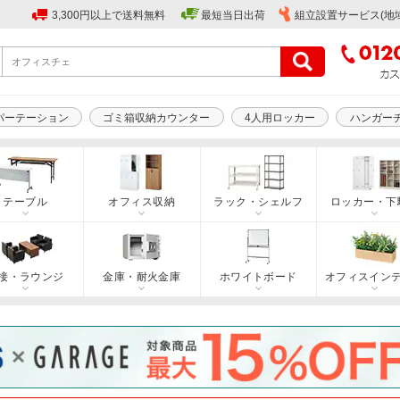
3,300円以上で送料無料
最短当日出荷
組立設置サービス(地
パーテーション
ゴミ箱収納カウンター
4人用ロッカー
ハンガー
テーブル
オフィス収納
ラック・シェルフ
ロッカー・下
接・ラウンジ
金庫・耐火金庫
ホワイトボード
オフィスイン