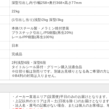
深型引出し内寸/幅258×奥行368×高さ77mm
22kg
(1引出し当り)浅型/2kg 深型/3kg
本体/スチール製・メラミン焼付塗装
プラスチック引出し/PS樹脂(再生20%)
レール/PP樹脂(再生100%)
日本
完成品
2列浅型6段・深型6段
タイトルシール添付・グリーン購入法適合品
※仕切り板は別売りです。別途お見積りとなる為ご希望の方
※B4判の封筒は入りません。
・メーカー直送エリア(設置便)平日のみのお届けとなります
・上記以外のエリアは月～土(日祝を除く)のお届けとなりま
・法人名・屋号の記載がない場合、または個人のお客様は、