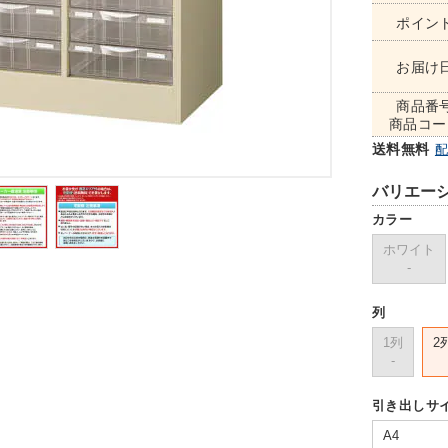
ポイン
お届け
商品番
商品コー
送料無料
バリエー
カラー
ホワイト
-
列
1列
2
-
引き出しサ
A4