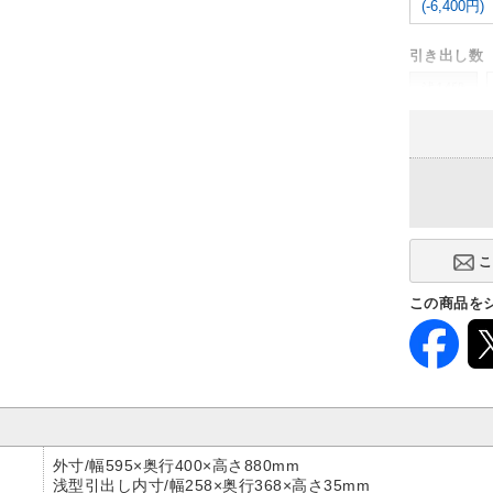
(-6,400円)
引き出し数
浅14段
-
この商品を
外寸/幅595×奥行400×高さ880mm
浅型引出し内寸/幅258×奥行368×高さ35mm