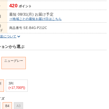
420
ト
ポイント
最短 08/31(月) お届け予定
日
⇒地域ごとの最短お届け日はこちら
号
商品番号:SE-B4G-P212C
ド
配送について
ションから選ぶ
ニューグレー
列
3列
(+17,700円)
イズ
B4
A3