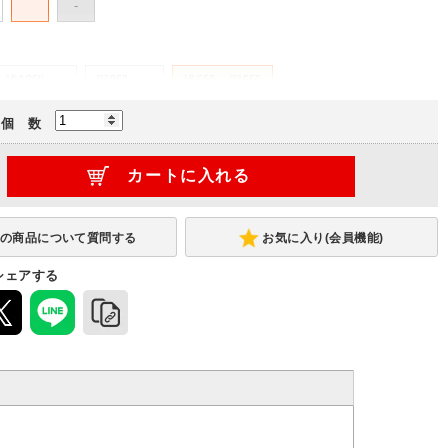
-
浅18段
深9段
浅6段・深6段
(+6,100円)
(-4,710円)
個 数
お気に入り(会員機能)
シェアする