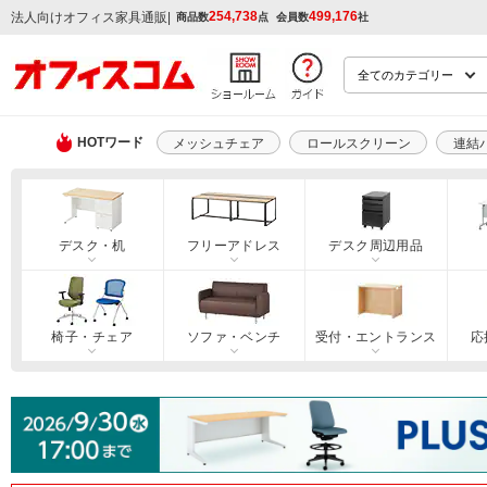
254,738
499,176
|
法人向けオフィス家具通販
商品数
点
会員数
社
HOTワード
メッシュチェア
ロールスクリーン
連結
デスク・机
フリーアドレス
デスク周辺用品
椅子・チェア
ソファ・ベンチ
受付・エントランス
応