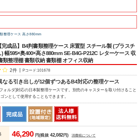
類整理ケース 高さ880mm
完成品】B4判書類整理ケース 床置型 スチール製 (プラスチ
 幅595×奥400×高さ880mm SE-B4G-P212C レターケース 収
書類整理棚 書類収納 書類棚 オフィス収納
2件
Pコード:101678
異なる引き出しが12個ずつあるB4対応の整理ケース
リアフォルダ)対応の日本製整理ケースです。別売のキャスターを取り付けること
ワゴンとして使用することもできます。
46,290
格
42,082
円(税抜
円)
消費税について