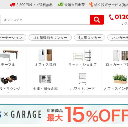
3,300円以上で送料無料
最短当日出荷
組立設置サービス(地
パーテーション
ゴミ箱収納カウンター
4人用ロッカー
ハンガー
テーブル
オフィス収納
ラック・シェルフ
ロッカー・下
接・ラウンジ
金庫・耐火金庫
ホワイトボード
オフィスイン