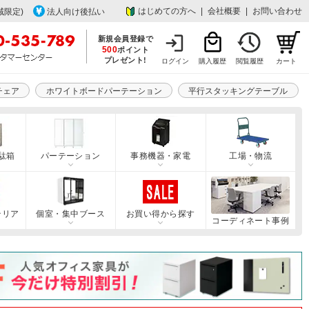
はじめての方へ
|
会社概要
|
お問い合わせ
域限定)
法人向け後払い
新規会員登録で
500
ポイント
プレゼント!
ログイン
購入履歴
閲覧履歴
カート
チェア
ホワイトボードパーテーション
平行スタッキングテーブル
駄箱
パーテーション
事務機器・家電
工場・物流
テリア
個室・集中ブース
お買い得から探す
コーディネート事例