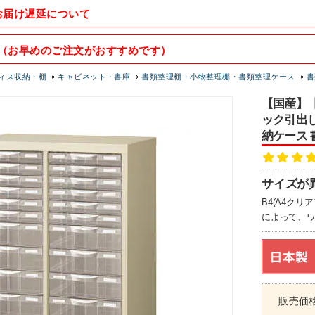
お届け遅延について
（お早めのご注文がおすすめです）
ィス収納・棚
キャビネット・書庫
書類整理棚・小物整理棚・書類整理ケース
書
【国産】【
ック引出し)
納ケース 
サイズが
B4(A4ク
によって、
販売価