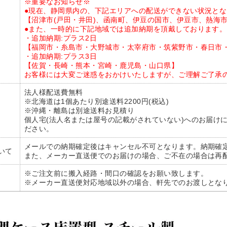
※重要なお知らせ※
●現在、静岡県内の、下記エリアへの配送ができない状況と
【沼津市(戸田・井田)、函南町、伊豆の国市、伊豆市、熱海
●また、一時的に下記地域では追加納期を頂戴しております。
・追加納期:プラス2日
【福岡市・糸島市・大野城市・太宰府市・筑紫野市・春日市
・追加納期:プラス3日
【佐賀・長崎・熊本・宮崎・鹿児島・山口県】
お客様には大変ご迷惑をおかけいたしますが、ご理解ご了承
法人様配送費無料
※北海道は1個あたり別途送料2200円(税込)
※沖縄・離島は別途送料お見積り
個人宅(法人名または屋号の記載がされていない)へのお届け
ださい。
メールでの納期確定後はキャンセル不可となります。納期確
いて
また、メーカー直送便でのお届けの場合、ご不在の場合は再
※ご注文前に搬入経路・間口の確認をお願い致します。
※メーカー直送便対応地域以外の場合、軒先でのお渡しとな