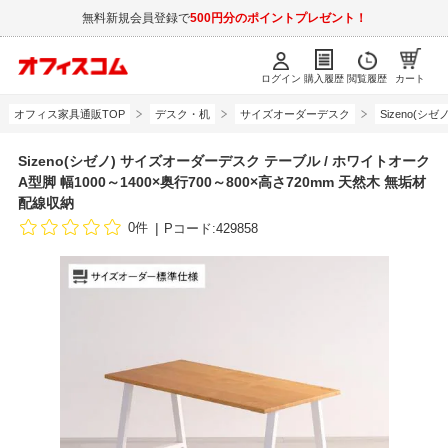
無料新規会員登録で
500円分のポイントプレゼント！
ログイン
購入履歴
閲覧履歴
カート
オフィス家具通販TOP
デスク・机
サイズオーダーデスク
Sizeno(
Sizeno(シゼノ) サイズオーダーデスク テーブル / ホワイトオーク
A型脚 幅1000～1400×奥行700～800×高さ720mm 天然木 無垢材
配線収納
0件
Pコード:429858