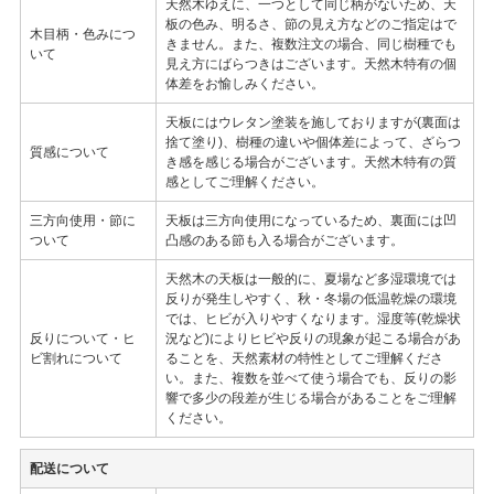
天然木ゆえに、一つとして同じ柄がないため、天
板の色み、明るさ、節の見え方などのご指定はで
木目柄・色みにつ
きません。また、複数注文の場合、同じ樹種でも
いて
見え方にばらつきはございます。天然木特有の個
体差をお愉しみください。
天板にはウレタン塗装を施しておりますが(裏面は
捨て塗り)、樹種の違いや個体差によって、ざらつ
質感について
き感を感じる場合がございます。天然木特有の質
感としてご理解ください。
三方向使用・節に
天板は三方向使用になっているため、裏面には凹
ついて
凸感のある節も入る場合がございます。
天然木の天板は一般的に、夏場など多湿環境では
反りが発生しやすく、秋・冬場の低温乾燥の環境
では、ヒビが入りやすくなります。湿度等(乾燥状
反りについて・ヒ
況など)によりヒビや反りの現象が起こる場合があ
ビ割れについて
ることを、天然素材の特性としてご理解くださ
い。また、複数を並べて使う場合でも、反りの影
響で多少の段差が生じる場合があることをご理解
ください。
配送について