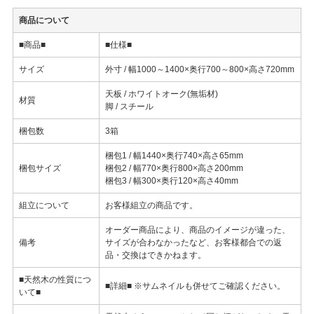
商品について
■商品■
■仕様■
サイズ
外寸 / 幅1000～1400×奥行700～800×高さ720mm
天板 / ホワイトオーク(無垢材)
材質
脚 / スチール
梱包数
3箱
梱包1 / 幅1440×奥行740×高さ65mm
梱包サイズ
梱包2 / 幅770×奥行800×高さ200mm
梱包3 / 幅300×奥行120×高さ40mm
組立について
お客様組立の商品です。
オーダー商品により、商品のイメージが違った、
備考
サイズが合わなかったなど、お客様都合での返
品・交換はできかねます。
■天然木の性質につ
■詳細■ ※サムネイルも併せてご確認ください。
いて■