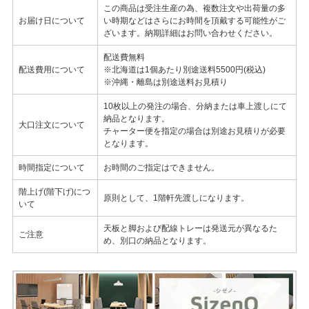
この商品は受注生産の為、複数注文や出荷量の多
お届け日について
い時期などはさらにお時間を頂戴する可能性がご
ざいます。納期詳細はお問い合わせください。
配送費無料
配送費用について
※北海道は1個あたり別途送料5500円(税込)
※沖縄・離島は別途送料お見積り
10枚以上の発注の場合、分納または車上渡しにて
納品となります。
大口注文について
チャーター便を指定の場合は別途お見積りが必要
となります。
時間指定について
お時間のご指定はできません。
階上げ(階下げ)につ
原則として、1階軒先渡しになります。
いて
天板と脚および配線トレーは発送元が異なるた
ご注意
め、別口の納品となります。