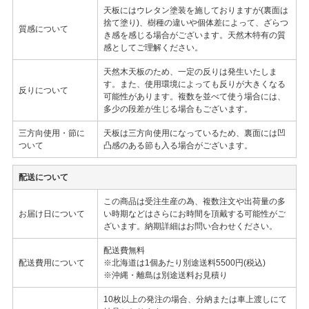
天板にはウレタン塗装を施しておりますが(裏面は
捨て塗り)、樹種の違いや個体差によって、ざらつ
質感について
き感を感じる場合がございます。天然木特有の質
感としてご理解ください。
天然木天板のため、一定の反りは発生いたしま
す。また、使用環境によっても反りが大きくなる
反りについて
可能性があります。複数を並べて使う場合には、
多少の段差が生じる場合もございます。
三方向使用・節に
天板は三方向使用になっているため、裏面には凹
ついて
凸感のある節も入る場合がございます。
配送について
この商品は受注生産の為、複数注文や出荷量の多
お届け日について
い時期などはさらにお時間を頂戴する可能性がご
ざいます。納期詳細はお問い合わせください。
配送費無料
配送費用について
※北海道は1個あたり別途送料5500円(税込)
※沖縄・離島は別途送料お見積り
10枚以上の発注の場合、分納または車上渡しにて