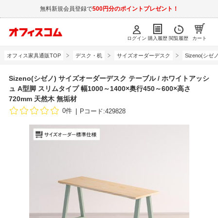
無料新規会員登録で
500円分のポイントプレゼント！
ログイン
購入履歴
閲覧履歴
カート
オフィス家具通販TOP
デスク・机
サイズオーダーデスク
Sizeno(
Sizeno(シゼノ) サイズオーダーデスク テーブル / ホワイトアッシ
ュ A型脚 スリムタイプ 幅1000～1400×奥行450～600×高さ
720mm 天然木 無垢材
0件
Pコード:429828