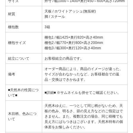
サイズ
外寸 / 幅1000～1400×奥行450～600×高さ720mm
天板 / ホワイトアッシュ(無垢材)
材質
脚 / スチール
梱包数
3箱
梱包1 / 幅1425×奥行820×高さ40mm
梱包サイズ
梱包2 / 幅770×奥行800×高さ200mm
梱包3 / 幅300×奥行120×高さ40mm
組立について
お客様組立の商品です。
オーダー商品により、商品のイメージが違った、
備考
サイズが合わなかったなど、お客様都合での返
品・交換はできかねます。
■天然木の性質につ
■詳細■ ※サムネイルも併せてご確認ください。
いて■
天然木ゆえに、一つとして同じ柄がないため、天
板の色み、明るさ、節の見え方などのご指定はで
木目柄、色みにつ
きません。また、複数注文の場合、同じ樹種でも
いて
見え方にばらつきはございます。天然木特有の個
体差をお愉しみください。