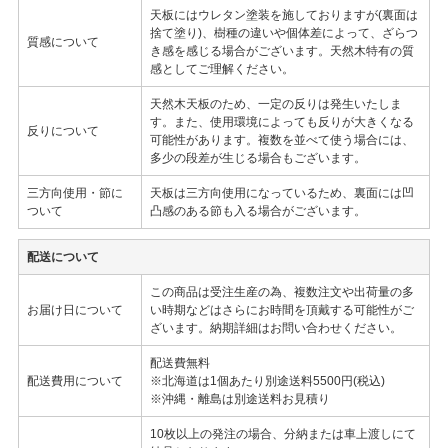
天板にはウレタン塗装を施しておりますが(裏面は
捨て塗り)、樹種の違いや個体差によって、ざらつ
質感について
き感を感じる場合がございます。天然木特有の質
感としてご理解ください。
天然木天板のため、一定の反りは発生いたしま
す。また、使用環境によっても反りが大きくなる
反りについて
可能性があります。複数を並べて使う場合には、
多少の段差が生じる場合もございます。
三方向使用・節に
天板は三方向使用になっているため、裏面には凹
ついて
凸感のある節も入る場合がございます。
配送について
この商品は受注生産の為、複数注文や出荷量の多
お届け日について
い時期などはさらにお時間を頂戴する可能性がご
ざいます。納期詳細はお問い合わせください。
配送費無料
配送費用について
※北海道は1個あたり別途送料5500円(税込)
※沖縄・離島は別途送料お見積り
10枚以上の発注の場合、分納または車上渡しにて