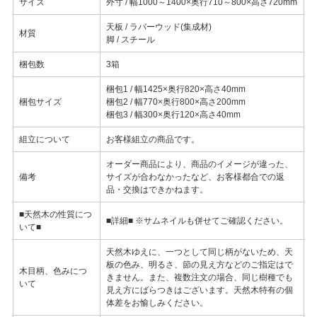
サイズ
外寸 / 幅1000～1400×奥行710～800×高さ720mm
天板 / ラバーウッド(集成材)
材質
脚 / スチール
梱包数
3箱
梱包1 / 幅1425×奥行820×高さ40mm
梱包サイズ
梱包2 / 幅770×奥行800×高さ200mm
梱包3 / 幅300×奥行120×高さ40mm
組立について
お客様組立の商品です。
オーダー商品により、商品のイメージが違った、
備考
サイズが合わなかったなど、お客様都合での返
品・交換はできかねます。
■天然木の性質につ
■詳細■ ※サムネイルも併せてご確認ください。
いて■
天然木ゆえに、一つとして同じ柄がないため、天
板の色み、明るさ、節の見え方などのご指定はで
木目柄、色みにつ
きません。また、複数注文の場合、同じ樹種でも
いて
見え方にばらつきはございます。天然木特有の個
体差をお愉しみください。