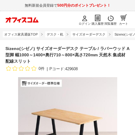
無料新規会員登録で
500円分のポイントプレゼント！
ログイン
購入履歴
閲覧履歴
カート
オフィス家具通販TOP
デスク・机
サイズオーダーデスク
Sizeno(
Sizeno(シゼノ) サイズオーダーデスク テーブル / ラバーウッド A
型脚 幅1000～1400×奥行710～800×高さ720mm 天然木 集成材
配線スリット
0件
Pコード:429608