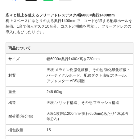
広々と机上を使えるフリーアドレスデスク/幅6000×奥行1400mm
机上スペースにゆとりのある奥行1400mmで、コードが収まる配線ホールを
装備。1台で個人デスク10台分。コストと機能を両立し、フリーアドレスの
導入にもぴったりです。
商品について
サイズ
幅6000×奥行1400×高さ720mm
天板:メラミン樹脂化粧板、その他:強化紙化粧板・
材質
パーティクルボード、配線ダクト底板:スチール、
アジャスター:ABS樹脂
重量
248.60kg
構造
天板:ソリッド構造、その他:フラッシュ構造
天板1枚(幅1200mm×奥行650mm)あたり40kg(均
耐荷重(等分布)
等分布)
梱包数量
15