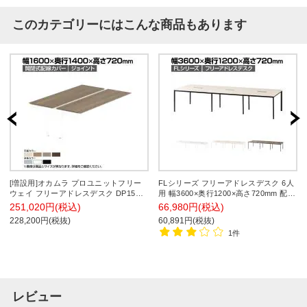
このカテゴリーにはこんな商品もあります
[増設用]オカムラ プロユニットフリー
FLシリーズ フリーアドレスデスク 6人
ウェイ フリーアドレスデスク DP15CF
用 幅3600×奥行1200×高さ720mm 配線
両面ジョイント パネル脚 配線カバー開
ボックス付き ミーティングテーブル 会
251,020円(税込)
66,980円(税込)
閉式 プライズウッド 幅1600×奥行
議用テーブル 会議室 ワークテーブル
228,200円(税抜)
60,891円(税抜)
1400×高さ720mm
事務机
1件
レビュー