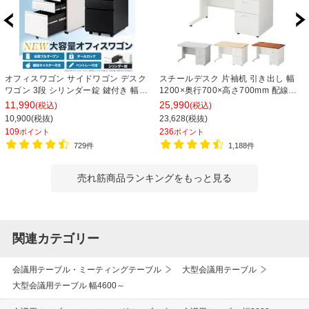
オフィスワゴン サイドワゴン デスク
スチールデスク 片袖机 引き出し 幅
ワゴン 3段 シリンダー錠 鍵付き 幅
1200×奥行700×高さ700mm 配線穴
390×奥行510×高さ600mm【ホワイ
事務机 ビジネスデスク
11,990
25,990
(税込)
(税込)
ト・ブラック】
10,900(税抜)
23,628(税抜)
109
236
ポイント
ポイント
729件
1,188件
売れ筋商品ランキングをもっと見る
関連カテゴリー
会議用テーブル・ミーティングテーブル
大型会議用テーブル
大型会議用テーブル 幅4600～