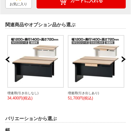
カートに入れる
お気に入り
関連商品やオプション品から選ぶ
ス
増連用(引き出しなし)
増連用(引き出しあり)
M
34,400円(税込)
51,700円(税込)
2
ニ
3
バリエーションから選ぶ
幅