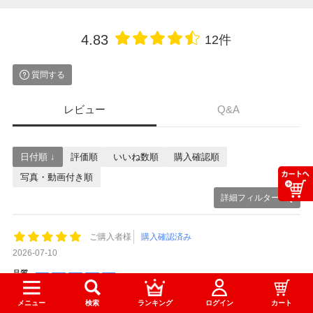
4.83
12件
質問する
レビュー
Q&A
日付順 ↓
評価順
いいね数順
購入確認順
写真・動画付き順
詳細フィルター
ご購入者様
購入確認済み
2026-07-10
品質
梱包、配送
メニュー
検索
ランキング
ログイン
カート
事務所