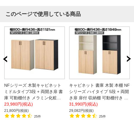
このページで使用している商品
NFシリーズ 木製キャビネット
キャビネット 書庫 木製 本棚 NF
ミドルタイプ3段 + 両開き扉 書
シリーズ ハイタイプ 5段 + 両開
庫 可動棚付き メラミン化粧板
き扉 扉付 収納棚 可動棚付き メ
幅800×奥行436×高さ1121mm
23,980円(税込)
ラミン化粧板 幅800×奥行436×
31,990円(税込)
A4対応 ソフトクローズ機構
高さ1849mm A4対応 ソフトク
21,800円(税抜)
29,082円(税抜)
ローズ機構
25件
25件