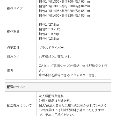
梱包1 / 幅1355×奥行760×高さ65mm
梱包2 / 幅1300×奥行620×高さ84mm
梱包サイズ
梱包3 / 幅1495×奥行820×高さ65mm
梱包4 / 幅1400×奥行820×高さ85mm
梱包1 / 27.8kg
梱包2 / 13.75kg
梱包重量
梱包3 / 19.6kg
梱包4 / 13.8kg
必要工具
プラスドライバー
組み立て
お客様組立の商品です。
OAタップ(電源タップ)が収納できる配線ダクト付
備考
き。
床の不陸を調節できるアジャスター付き。
配送について
法人様配送費無料
沖縄・離島は別途送料。
配送費用について
個人宅(法人名または屋号の記載がされていない)
へのお届けには別途配送料が発生いたしますの
で、予めご了承ください。