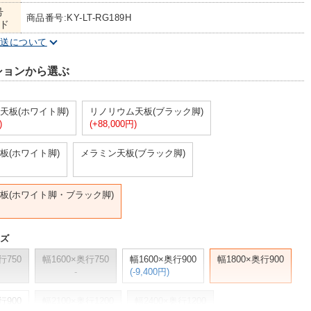
号
商品番号:KY-LT-RG189H
ド
配送について
ションから選ぶ
天板(ホワイト脚)
リノリウム天板(ブラック脚)
)
(+88,000円)
板(ホワイト脚)
メラミン天板(ブラック脚)
板(ホワイト脚・ブラック脚)
イズ
行750
幅1600×奥行750
幅1600×奥行900
幅1800×奥行900
-
(-9,400円)
行900
幅2100×奥行1200
幅2400×奥行1200