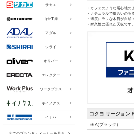
サカエ
・カフェのような居心地の
・ナチュラルで風合いのあ
山金工業
・適度にラフな木目が自然
・耐久性に優れた天板です
アダル
シライ
オリバー
エレクター
ワークプラス
キイノクス
コクヨ リージョン 
イナバ
E6A(ブラック)
全てのブランド・メーカーを見る