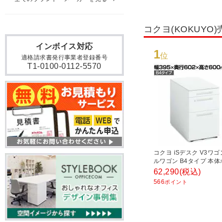
コクヨ(KOKUY
インボイス対応
1
位
適格請求書発行事業者登録番号
T1-0100-0112-5570
コクヨ iSデスク V3ワゴ
ルワゴン B4タイプ 本
幅395×奥行602×高さ60
62,290
(税込)
SD-IS46V3SAWN4 
566
ポイント
デスク下ワゴン デスク