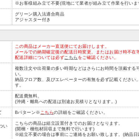
※お客様組み立て不要(現地にて業者が組み立て作業を行いま
グリーン購入法適合商品
アジャスター付き
この商品はメーカー直送便にてお届けします。
メールでの納期確定後の配送日時変更、またはお届け時不在
配送詳細については必ず
こちら
をご確認ください。
複数注文や出荷量の多い時期などはさらにお時間を頂戴する
い。
納品フロア数、及びエレベーターの有無を必ず記載ください
す。
配送費無料。
(沖縄・離島への配送は別途お見積りとなります。)
て
Bパターン※
こちら
の詳細をご確認ください。
こちらの商品は組立設置付きでのお届けとなります。
つい
(開梱・梱包材回収まで無料で行います)
※組立不要の場合は事前にご連絡をお願い致します。(納品日