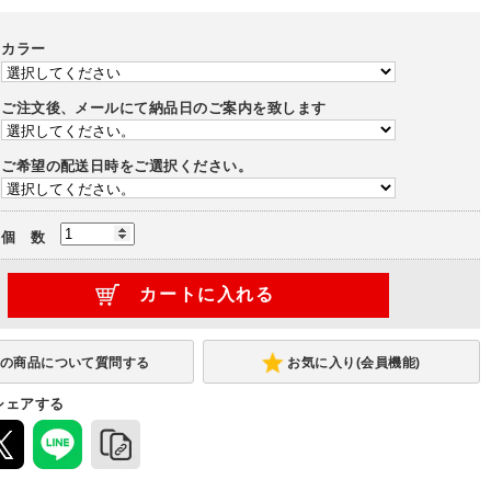
)
-
-
カラー
行1800
幅3600×奥行1800
-
ご注文後、メールにて納品日のご案内を致します
ル
ミドルハイテーブル
ミドルテーブル
ご希望の配送日時をご選択ください。
(-11,000円)
(-42,000円)
テーブル
ローテーブル
-
個 数
お気に入り(会員機能)
シェアする