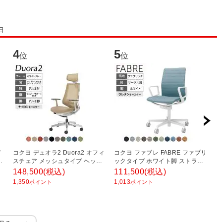
日
4
5
6
位
位
デ
コクヨ デュオラ2 Duora2 オフィ
コクヨ ファブレ FABRE ファブリ
コ
タ
スチェア メッシュタイプ ヘッド
ックタイプ ホワイト脚 ストライ
ン
幅
レスト付き アルミ肘 アルミポリ
プタイプ サークル肘 本体ホワイ
き
148,500
(税込)
111,500
(税込)
1
-
ッシュ脚 ホワイトグレーフレー
ト ポリウレタン巻きキャスター
B
1,350
1,013
1,
ポイント
ポイント
ム ランバーサポートあり ナイロ
オフィスチェア ミーティングチ
ンキャスター C08-P322MW
ェア 会議用椅子 C01W152CUW