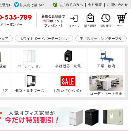
はじめての方へ
|
会社概要
|
お問い合わせ
域限定)
法人向け後払い
新規会員登録で
500
ポイント
プレゼント!
ログイン
購入履歴
閲覧履歴
カート
チェア
ホワイトボードパーテーション
平行スタッキングテーブル
駄箱
パーテーション
事務機器・家電
工場・物流
テリア
個室・集中ブース
お買い得から探す
コーディネート事例