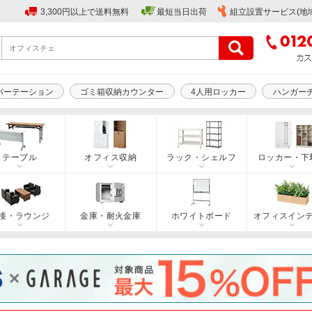
3,300円以上で送料無料
最短当日出荷
組立設置サービス(地
パーテーション
ゴミ箱収納カウンター
4人用ロッカー
ハンガー
テーブル
オフィス収納
ラック・シェルフ
ロッカー・下
接・ラウンジ
金庫・耐火金庫
ホワイトボード
オフィスイン