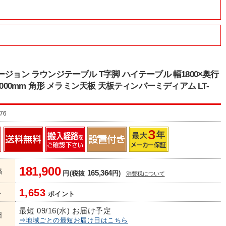
ージョン ラウンジテーブル T字脚 ハイテーブル 幅1800×奥行
1000mm 角形 メラミン天板 天板ティンバーミディアム LT-
76
181,900
格
165,364
円(税抜
円)
消費税について
1,653
ト
ポイント
最短 09/16(水) お届け予定
日
⇒地域ごとの最短お届け日はこちら