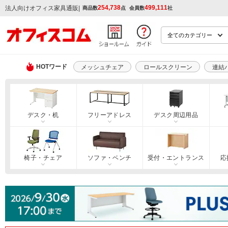
254,738
499,111
|
法人向けオフィス家具通販
商品数
点
会員数
社
HOTワード
メッシュチェア
ロールスクリーン
連結
デスク・机
フリーアドレス
デスク周辺用品
椅子・チェア
ソファ・ベンチ
受付・エントランス
応