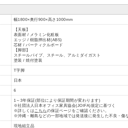
幅1800×奥行900×高さ1000mm
【天板】
表面材 / メラミン化粧板
エッジ / 樹脂押出材(ABS)
芯材 / パーティクルボード
【脚部】
スチールパイプ、スチール、アルミダイガスト
塗装 / 焼付塗装
T字脚
日本
6
1～3年保証(部位により保証期間が変わります)
※社団法人日本オフィス家具協会(JOIFA)規定に基づく
※詳しくは
こちら
の保証ページをご確認ください。
※沖縄・離島などの一部地域では発送後に発生した不良・傷
現地組立品