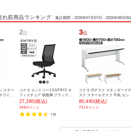
O)売れ筋商品ランキング
集計期間：2026年07月07日 - 2026年08月06
2
3
位
位
ン スチー
コクヨ エントリー2 ENTRY2 オ
コクヨ iSデスク スタンダード
体ホワイト
フィスチェア 樹脂脚 ブラックフ
スク スチールデスク 平机 セン
0mm
レーム 肘無し ナイロンキャスタ
ー引き出し付き 本体ホワイト 
27,280
(税込)
80,490
(税込)
サイドワゴン
ー シンクロロッキング 座面スラ
1600×奥行700×高さ720mm SD
248
731
ポイント
ポイント
下収納
イド デスクチェア メッシュチェ
ISN167CLS
7件
ア CCR-ET2P301