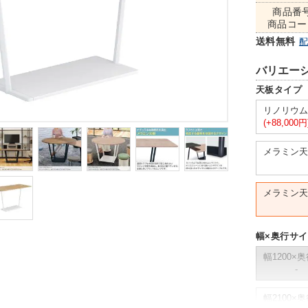
商品番
商品コー
送料無料
バリエー
天板タイプ
リノリウム
(+88,000円
メラミン天
メラミン天
幅×奥行サ
幅1200×奥
-
幅2100×奥