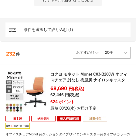
豊富なバリエーション
背メッシュ・背クッション・背樹脂シェルの3タイプをご用意。ソリッ
ドな空間からカジュアルな空間まで、働く場所に合わせて選択可能で
す。
条件を選択して絞り込む (1)
232
件
コクヨ モネット Monet C03-B200W オフィ
スチェア 肘なし 樹脂脚 ナイロンキャスタ
ー...
68,690
円(税込)
62,446
円(税抜)
624
ポイント
最短 08/26(水) お届け予定
オフィスチェアMonet 背クッションタイプ/ナイロンキャスター背タイプやカラーの