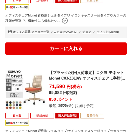
使用イメージ
オフィスチェアMonet 背樹脂シェルタイプ/ナイロンキャスター背タイプやカラーの
種類が豊富で、機能性にも優れたシ
…
オフィス家具 メーカー一覧
コクヨ(KOKUYO)
チェア
モネット(Monet)
【ブラック:次回入荷未定】コクヨ モネット
Monet C03-Z310W オフィスチェア L字肘(...
71,590
円(税込)
65,082
円(税抜)
650
ポイント
最短 08/28(金) お届け予定
オフィスチェアMonet 背樹脂シェルタイプ/ナイロンキャスター背タイプやカラーの