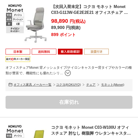
【次回入荷未定】コクヨ モネット Monet
C03-G113W-GE2E2E21 オフィスチェア ...
98,890
円(税込)
座の高さ・奥行き調整
89,900
円(税抜)
デスクの高さや体格、作業姿勢に合わせて、簡単なレバー操作で座面
899
ポイント
の高さと奥行きを好みの位置に調節できます。
オフィスチェアMonet 背メッシュタイプ/ナイロンキャスター背タイプやカラーの種
類が豊富で、機能性にも優れたシリ
…
オフィス家具 メーカー一覧
コクヨ(KOKUYO)
チェア
モネット(Monet)
在庫切れ
コクヨ モネット Monet C03-W100U オフィ
スチェア 肘なし 樹脂脚 ウレタンキャスタ