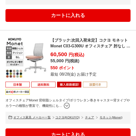
ロッキング反力・簡易調節機能
ロッキング強度の自動調節機能に加えて、身長や好みなどの個人差に
も幅広く対応するための5段階の簡易調節機能を搭載。
【ブラック:次回入荷未定】コクヨ モネット
Monet C03-G300U オフィスチェア 肘なし ...
60,500
円(税込)
55,000
円(税抜)
550
ポイント
最短 08/28(金) お届け予定
オフィスチェアMonet 背樹脂シェルタイプ/ポリウレタン巻きキャスター背タイプや
カラーの種類が豊富で、機能性にも
…
オフィス家具 メーカー一覧
コクヨ(KOKUYO)
チェア
モネット(Monet)