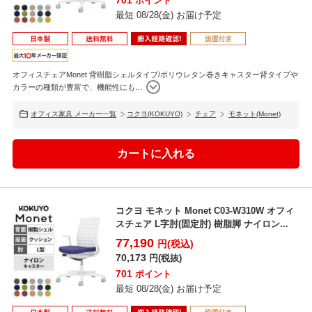
701
ポイント
最短 08/28(金) お届け予定
防汚性に優れたコーティング
オフィスチェアMonet 背樹脂シェルタイプ/ポリウレタン巻きキャスター背タイプや
移動に便利なキャスター脚です。微細な汚れが付着しやすく汚れが取
カラーの種類が豊富で、機能性にも
…
れにくい、白色の脚羽根が抱える課題を解決すべく「防汚性」に優れ
たコーティングを表面に施しました。
オフィス家具 メーカー一覧
コクヨ(KOKUYO)
チェア
モネット(Monet)
コクヨ モネット Monet C03-W310W オフィ
スチェア L字肘(固定肘) 樹脂脚 ナイロン...
77,190
円(税込)
ランバーサポート
70,173
円(税抜)
クッション性もあり体圧分散性も高いランバーサポート付きです。背
701
ポイント
骨形状の個人差に合わせて、高さの調節ができます。
最短 08/28(金) お届け予定