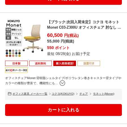
ロッキング角度・範囲調節機能
【ブラック:次回入荷未定】コクヨ モネット
ロッキングの角度範囲を「アップライト固定(0°)、6°、13°、20°」の4
Monet C03-Z300U オフィスチェア 肘なし ...
段階から選択が可能です。ロッキング角度固定式に比べて、より効果
60,500
円(税込)
的に姿勢変化をサポートします。
55,000
円(税抜)
550
ポイント
最短 08/28(金) お届け予定
オフィスチェアMonet 背樹脂シェルタイプ/ポリウレタン巻きキャスター背タイプや
カラーの種類が豊富で、機能性にも
…
オフィス家具 メーカー一覧
コクヨ(KOKUYO)
チェア
モネット(Monet)