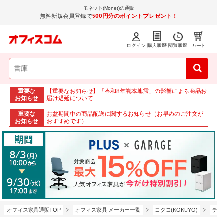
モネット(Monet)の通販
無料新規会員登録で
500円分のポイントプレゼント！
ログイン
購入履歴
閲覧履歴
カート
重要な
【重要なお知らせ】「令和8年熊本地震」の影響による商品お
お知らせ
届け遅延について
重要な
お盆期間中の商品配送に関するお知らせ（お早めのご注文が
お知らせ
おすすめです）
オフィス家具通販TOP
オフィス家具 メーカー一覧
コクヨ(KOKUYO)