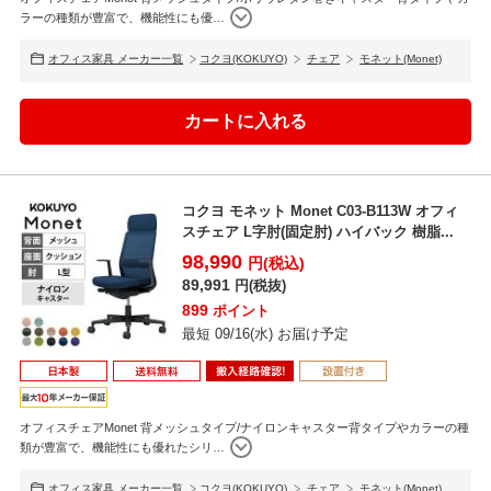
ラーの種類が豊富で、機能性にも優
…
オフィス家具 メーカー一覧
コクヨ(KOKUYO)
チェア
モネット(Monet)
コクヨ モネット Monet C03-B113W オフィ
スチェア L字肘(固定肘) ハイバック 樹脂...
98,990
円(税込)
89,991
円(税抜)
899
ポイント
最短 09/16(水) お届け予定
オフィスチェアMonet 背メッシュタイプ/ナイロンキャスター背タイプやカラーの種
類が豊富で、機能性にも優れたシリ
…
オフィス家具 メーカー一覧
コクヨ(KOKUYO)
チェア
モネット(Monet)