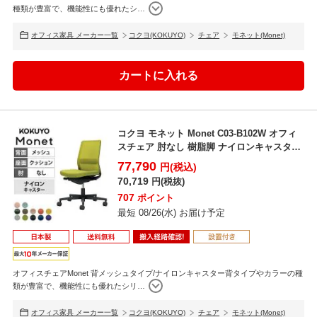
種類が豊富で、機能性にも優れたシ
…
オートフィット・シンクロロッキング
ロッキング時に背もたれと座面が連動する際のスムーズなフィット感
オフィス家具 メーカー一覧
コクヨ(KOKUYO)
チェア
モネット(Monet)
や、どの角度でもバランスをとりやすい反力特性、座る人の体重に合
わせてロッキング強度を自動調整する機能が、快適な作業姿勢をサポ
ートします。
コクヨ モネット Monet C03-B102W オフィ
スチェア 肘なし 樹脂脚 ナイロンキャスタ
ー...
77,790
円(税込)
70,719
円(税抜)
707
ポイント
最短 08/26(水) お届け予定
オフィスチェアMonet 背メッシュタイプ/ナイロンキャスター背タイプやカラーの種
類が豊富で、機能性にも優れたシリ
…
オフィス家具 メーカー一覧
コクヨ(KOKUYO)
チェア
モネット(Monet)