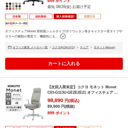
649
ポイント
最短 08/28(金) お届け予定
オフィスチェアMonet 背樹脂シェルタイプ/ポリウレタン巻きキャスター背タイプや
カラーの種類が豊富で、機能性にも
…
オフィス家具 メーカー一覧
コクヨ(KOKUYO)
チェア
モネット(Monet)
【次回入荷未定】コクヨ モネット Monet
C03-G113U-GE2E2E21 オフィスチェア ...
98,890
円(税込)
89,900
円(税抜)
899
ポイント