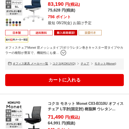
ー...
83,190
円(税込)
75,628
円(税抜)
756
ポイント
最短 08/28(金) お届け予定
オフィスチェアMonet 背メッシュタイプ/ポリウレタン巻きキャスター背タイプやカ
ラーの種類が豊富で、機能性にも優
…
オフィス家具 メーカー一覧
コクヨ(KOKUYO)
チェア
モネット(Monet)
コクヨ モネット Monet C03-B310U オフィス
チェア L字肘(固定肘) 樹脂脚 ウレタン...
71,490
円(税込)
64,991
円(税抜)