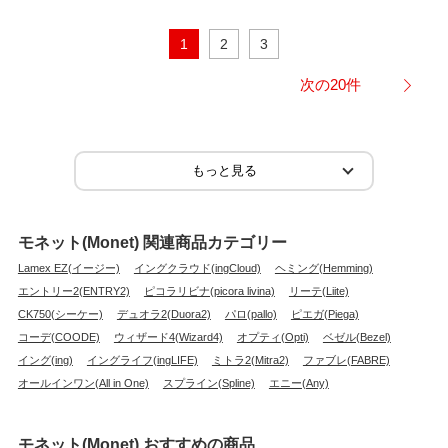
1
2
3
次の20件
モネット(Monet) 関連商品カテゴリー
Lamex EZ(イージー)
イングクラウド(ingCloud)
ヘミング(Hemming)
エントリー2(ENTRY2)
ピコラリビナ(picora livina)
リーテ(Liite)
CK750(シーケー)
デュオラ2(Duora2)
パロ(pallo)
ピエガ(Piega)
コーデ(COODE)
ウィザード4(Wizard4)
オプティ(Opti)
ベゼル(Bezel)
イング(ing)
イングライフ(ingLIFE)
ミトラ2(Mitra2)
ファブレ(FABRE)
オールインワン(All in One)
スプライン(Spline)
エニー(Any)
モネット(Monet) おすすめの商品