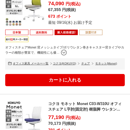
ー...
74,090
円(税込)
67,355
円(税抜)
673
ポイント
最短 09/16(水) お届け予定
ポスチャーサポートシート
姿勢が崩れる原因のひとつである骨盤の前滑りを防止し、適切な体圧
分散によって長時間の作業も快適に行えます。
オフィスチェアMonet 背メッシュタイプ/ポリウレタン巻きキャスター背タイプやカ
ラーの種類が豊富で、機能性にも優
…
オフィス家具 メーカー一覧
コクヨ(KOKUYO)
チェア
モネット(Monet)
コクヨ モネット Monet C03-W310U オフィ
スチェア L字肘(固定肘) 樹脂脚 ウレタン...
77,190
円(税込)
70,173
円(税抜)