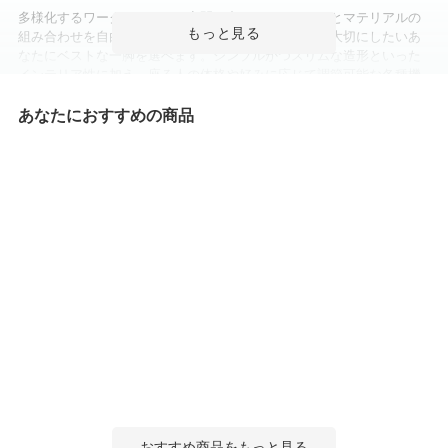
多様化するワークスタイルや空間に合わせて、カラーとマテリアルの
組み合わせを自由にアレンジ。デザインも座り心地も大切にしたいあ
なたにベストな一脚を選べます。シンプルかつスリムな造形といった
インテリア性に加え、座る人の体格や好みに応じて調節可能な各種機
能を搭載。一人ひとりに適した座り心地を簡単操作で実現します。ナ
チュラルトーンがベースのボディーカラーは、空間に自然に溶け込む
あなたにおすすめの商品
心地のよいカラーリングです。
ポイント
おすすめ商品をもっと見る