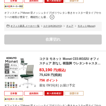
オフィスチェアMonet 背メッシュタイプ/ポリウレタン巻きキャスター背タイプやカ
ラーの種類が豊富で、機能性にも優
…
オフィス家具 メーカー一覧
コクヨ(KOKUYO)
チェア
モネット(Monet)
在庫切れ
コクヨ モネット Monet C03-W102U オフィ
スチェア 肘なし 樹脂脚 ウレタンキャスタ
ー...
83,190
円(税込)
75,628
円(税抜)
756
ポイント
最短 09/16(水) お届け予定
オフィスチェアMonet 背メッシュタイプ/ポリウレタン巻きキャスター背タイプやカ