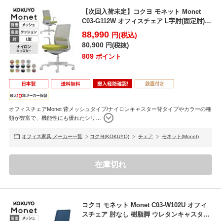
【次回入荷未定】コクヨ モネット Monet
C03-G112W オフィスチェア L字肘(固定肘)
...
88,990
円(税込)
80,900
円(税抜)
809
ポイント
オフィスチェアMonet 背メッシュタイプ/ナイロンキャスター背タイプやカラーの種
類が豊富で、機能性にも優れたシリ
…
オフィス家具 メーカー一覧
コクヨ(KOKUYO)
チェア
モネット(Monet)
在庫切れ
コクヨ モネット Monet C03-W102U オフィ
スチェア 肘なし 樹脂脚 ウレタンキャスタ