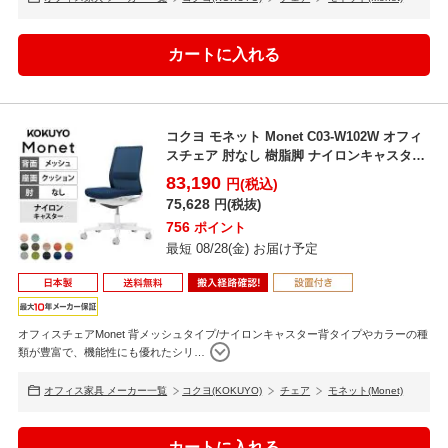
コクヨ モネット Monet C03-W102W オフィ
スチェア 肘なし 樹脂脚 ナイロンキャスタ
ー...
83,190
円(税込)
75,628
円(税抜)
756
ポイント
最短 08/28(金) お届け予定
オフィスチェアMonet 背メッシュタイプ/ナイロンキャスター背タイプやカラーの種
類が豊富で、機能性にも優れたシリ
…
オフィス家具 メーカー一覧
コクヨ(KOKUYO)
チェア
モネット(Monet)