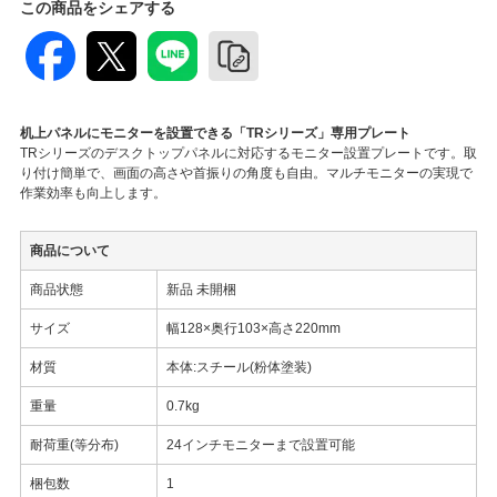
この商品をシェアする
机上パネルにモニターを設置できる「TRシリーズ」専用プレート
TRシリーズのデスクトップパネルに対応するモニター設置プレートです。取
り付け簡単で、画面の高さや首振りの角度も自由。マルチモニターの実現で
作業効率も向上します。
商品について
商品状態
新品 未開梱
サイズ
幅128×奥行103×高さ220mm
材質
本体:スチール(粉体塗装)
重量
0.7kg
耐荷重(等分布)
24インチモニターまで設置可能
梱包数
1