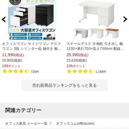
オフィスワゴン サイドワゴン デスク
スチールデスク 片袖机 引き出し 幅
ワゴン 3段 シリンダー錠 鍵付き 幅
1200×奥行700×高さ700mm 配線穴
390×奥行510×高さ600mm【ホワイ
事務机 ビジネスデスク
11,990
25,990
(税込)
(税込)
ト・ブラック】
10,900(税抜)
23,628(税抜)
109
236
ポイント
ポイント
729件
1,188件
売れ筋商品ランキングをもっと見る
関連カテゴリー
オフィス家具 メーカー一覧
オフィスコム(officecom)