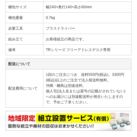
梱包サイズ
幅240×奥行140×高さ60mm
梱包重量
0.7kg
必要工具
プラスドライバー
組み立て
お客様組立の商品です。
備考
TRシリーズ フリーアドレスデスク専用
配送について
1回のご注文につき、送料550円(税込)。3300円
(税込)以上のご注文で法人様送料無料。
沖縄・離島は別途送料。
配送費用について
個人宅(法人名または屋号の記載がされていない)
へのお届けには別途配送料が発生いたしますの
で、予めご了承ください。