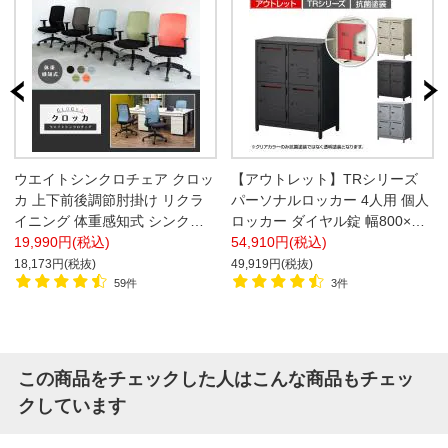
ウエイトシンクロチェア クロッ
【アウトレット】TRシリーズ
カ 上下前後調節肘掛け リクラ
パーソナルロッカー 4人用 個人
イニング 体重感知式 シンクロ
ロッカー ダイヤル錠 幅800×奥
ロッキング オフィスチェア
19,990円(税込)
行450×高さ990mm 配線ホール
54,910円(税込)
付き 抗菌塗装 インダストリア
18,173円(税抜)
49,919円(税抜)
ル【クリア:販売終了】
59件
3件
この商品をチェックした人はこんな商品もチェッ
クしています