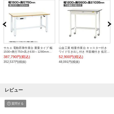
サカエ 電動昇降作業台 重量タイプ 幅
山金工業 軽量作業台 キャスター付き
1500×奥行750×高さ630～1280mm
ワイド引き出し付き 半面棚付き 低圧メ
DKN-157AIMW
ラミン天板 ワークテーブル 150シリー
387,790円(税込)
52,900円(税込)
ズ SUPHC-1260WT-WW 幅1200×奥行
352,537円(税抜)
48,091円(税抜)
600×高さ1035mm
レビュー
質問する