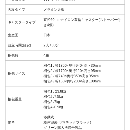
天板タイプ
メラミン天板
直径60mmナイロン双輪キャスター(ストッパー付
キャスタータイプ
き4個)
生産国
日本
組立時間(目安)
2人 / 30分
梱包数
4箱
梱包1 / 幅1850×奥行940×高さ30mm
梱包2 / 幅1700×奥行110×高さ95mm
梱包サイズ
梱包3 / 幅740×奥行850×高さ95mm
梱包4 / 幅150×奥行200×高さ100mm
梱包1 / 23.8kg
梱包2 /7.5kg
梱包重量
梱包3 /7kg
梱包4 /0.9kg
移動式
備考
粉体塗装(ヤマテックブラック)
グリーン購入法適合製品