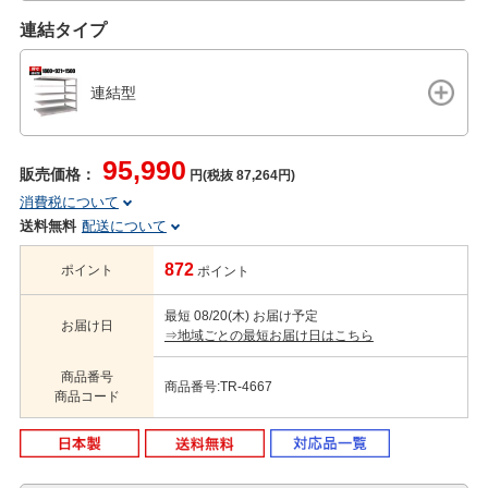
連結タイプ
連結型
95,990
販売価格：
円(税抜 87,264円)
消費税について
送料無料
配送について
872
ポイント
ポイント
最短 08/20(木) お届け予定
お届け日
⇒地域ごとの最短お届け日はこちら
商品番号
商品番号:TR-4667
商品コード