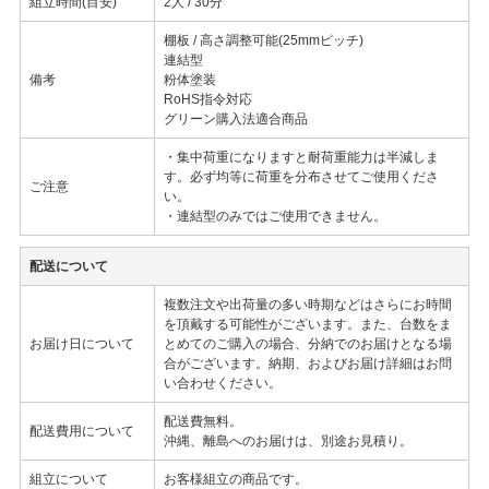
組立時間(目安)
2人 / 30分
棚板 / 高さ調整可能(25mmピッチ)
連結型
備考
粉体塗装
RoHS指令対応
グリーン購入法適合商品
・集中荷重になりますと耐荷重能力は半減しま
す。必ず均等に荷重を分布させてご使用くださ
ご注意
い。
・連結型のみではご使用できません。
配送について
複数注文や出荷量の多い時期などはさらにお時間
を頂戴する可能性がございます。また、台数をま
お届け日について
とめてのご購入の場合、分納でのお届けとなる場
合がございます。納期、およびお届け詳細はお問
い合わせください。
配送費無料。
配送費用について
沖縄、離島へのお届けは、別途お見積り。
組立について
お客様組立の商品です。