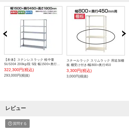
【本体】ステンレスラック 軽中量
スチールラック スリムラック 用追加棚
SUS304 200kg/段 5段 幅1500×奥行
板 棚受け付き/幅800×奥行450
450×高さ1800mm
322,300円(税込)
3,300円(税込)
293,000円(税抜)
3,000円(税抜)
レビュー
質問する