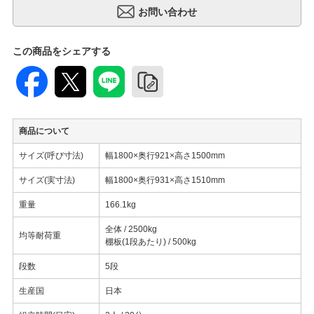
この商品をシェアする
商品について
サイズ(呼び寸法)
幅1800×奥行921×高さ1500mm
サイズ(実寸法)
幅1800×奥行931×高さ1510mm
重量
166.1kg
全体 / 2500kg
均等耐荷重
棚板(1段あたり) / 500kg
段数
5段
生産国
日本