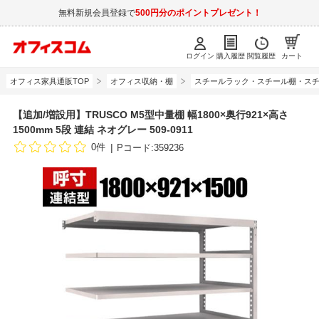
無料新規会員登録で
500円分のポイントプレゼント！
ログイン
購入履歴
閲覧履歴
カート
オフィス家具通販TOP
オフィス収納・棚
スチールラック・スチール棚・スチ
【追加/増設用】TRUSCO M5型中量棚 幅1800×奥行921×高さ
1500mm 5段 連結 ネオグレー 509-0911
0件
Pコード:359236