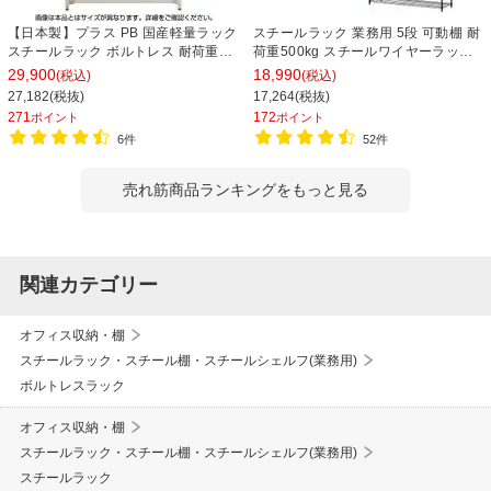
【日本製】プラス PB 国産軽量ラック
スチールラック 業務用 5段 可動棚 耐
スチールラック ボルトレス 耐荷重
荷重500kg スチールワイヤーラック
150kg/段 天地6段 幅1812×奥行462×
シェルゴ 幅1515×奥行460×高さ
29,900
18,990
(税込)
(税込)
高さ2100mm スチール棚 スチールシ
1740mm
27,182(税抜)
17,264(税抜)
ェルフ 収納棚 オープンラック 収納ラ
271
172
ポイント
ポイント
ック
6件
52件
売れ筋商品ランキングをもっと見る
関連カテゴリー
オフィス収納・棚
スチールラック・スチール棚・スチールシェルフ(業務用)
ボルトレスラック
オフィス収納・棚
スチールラック・スチール棚・スチールシェルフ(業務用)
スチールラック