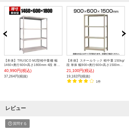
【本体】TRUSCO M2型軽中量棚 幅
【本体】スチールラック 軽中量 150kg/
1460×奥行600×高さ1800mm 4段 単体
段 単体 幅900×奥行600×高さ1500mm-
ネオグレー 506-8304
4段
40,990円(税込)
21,100円(税込)
37,264円(税抜)
19,182円(税抜)
1件
レビュー
質問する