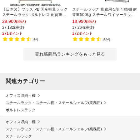
【日本製】プラス PB 国産軽量ラック
スチールラック 業務用 5段 可動棚 耐
スチールラック ボルトレス 耐荷重
荷重500kg スチールワイヤーラック
150kg/段 天地6段 幅1812×奥行462×
シェルゴ 幅1515×奥行460×高さ
29,900
18,990
(税込)
(税込)
高さ2100mm スチール棚 スチールシ
1740mm
27,182(税抜)
17,264(税抜)
ェルフ 収納棚 オープンラック 収納ラ
271
172
ポイント
ポイント
ック
6件
52件
売れ筋商品ランキングをもっと見る
関連カテゴリー
オフィス収納・棚
スチールラック・スチール棚・スチールシェルフ(業務用)
ボルトレスラック
オフィス収納・棚
スチールラック・スチール棚・スチールシェルフ(業務用)
スチールラック