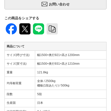
この商品をシェアする
商品について
サイズ(呼び寸法)
幅1500×奥行921×高さ1200mm
サイズ(実寸法)
幅1500×奥行931×高さ1210mm
重量
121.8kg
全体 / 2500kg
均等耐荷重
棚板(1段あたり) / 500kg
段数
5段
生産国
日本