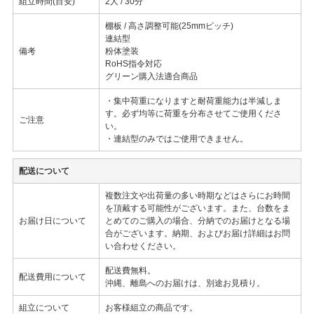
組立時間(目安)
2人 / 30分
棚板 / 高さ調整可能(25mmピッチ)
連結型
備考
粉体塗装
RoHS指令対応
グリーン購入法適合商品
・集中荷重になりますと耐荷重能力は半減しま
す。必ず均等に荷重を分布させてご使用くださ
ご注意
い。
・連結型のみではご使用できません。
配送について
複数注文や出荷量の多い時期などはさらにお時間
を頂戴する可能性がございます。また、台数をま
お届け日について
とめてのご購入の場合、分納でのお届けとなる場
合がございます。納期、およびお届け詳細はお問
い合わせください。
配送費無料。
配送費用について
沖縄、離島へのお届けは、別途お見積り。
組立について
お客様組立の商品です。