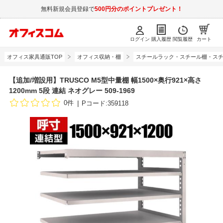
無料新規会員登録で
500円分のポイントプレゼント！
ログイン
購入履歴
閲覧履歴
カート
オフィス家具通販TOP
オフィス収納・棚
スチールラック・スチール棚・スチ
【追加/増設用】TRUSCO M5型中量棚 幅1500×奥行921×高さ
1200mm 5段 連結 ネオグレー 509-1969
0件
Pコード:359118