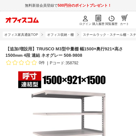
無料新規会員登録で
500円分のポイントプレゼント！
ログイン
購入履歴
閲覧履歴
カート
オフィス家具通販TOP
オフィス収納・棚
スチールラック・スチール棚・スチ
【追加/増設用】TRUSCO M3型中量棚 幅1500×奥行921×高さ
1500mm 4段 連結 ネオグレー 508-9808
0件
Pコード:358792