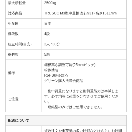
最大積載量
2500kg
対応商品
TRUSCO M3型中量棚 奥行931×高さ1511mm
生産国
日本
棚段数
4段
組立時間(目安)
2人 / 30分
梱包数
5箱
棚板高さ調整可能(25mmピッチ)
粉体塗装
備考
RoHS指令対応
グリーン購入法適合商品
・集中荷重になりますと耐荷重能力は半減しま
す。必ず均等に荷重を分布させてご使用くださ
ご注意
い。
・連結型のみではご使用できません。
配送について
複数注文や出荷量の多い時期などはさらにお時間