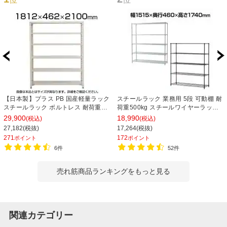
【日本製】プラス PB 国産軽量ラック
スチールラック 業務用 5段 可動棚 耐
スチールラック ボルトレス 耐荷重
荷重500kg スチールワイヤーラック
150kg/段 天地6段 幅1812×奥行462×
シェルゴ 幅1515×奥行460×高さ
29,900
18,990
(税込)
(税込)
高さ2100mm スチール棚 スチールシ
1740mm
27,182(税抜)
17,264(税抜)
ェルフ 収納棚 オープンラック 収納ラ
271
172
ポイント
ポイント
ック
6件
52件
売れ筋商品ランキングをもっと見る
関連カテゴリー