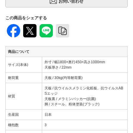
この商品をシェアする
商品について
外寸 / 幅1800×奥行450×高さ1000mm
サイズ(本体)
天板厚さ / 22mm
耐荷重
天板 / 30kg(均等耐荷重)
天板 / 抗ウイルスメラミン化粧板、抗ウイルスAB
Sエッジ
材質
天板裏 / メラミンバッカー(抗菌)
脚 / スチール、粉体塗装(ブラック)
生産国
日本
梱包数
3