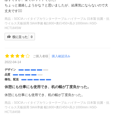
ちょっと連絡しようかな？と思いましたが、結果気にならないので大
丈夫です🙆‍♀️
商品：
SOCIA ハイタイプカウンターテーブル ハイテーブル 日本製 抗菌・抗
ウイルス天板採用 SIAA準拠 幅1800×奥行450×高さ1000mm / ASO-
HCT1845W
役に立った
0
ご購入者様
購入確認済み
2022-04-14
デザイン
品質
梱包、配送
休憩にも仕事にも使用でき、机の幅が丁度良かった。
休憩にも仕事にも使用でき、机の幅が丁度良かった。
商品：
SOCIA ハイタイプカウンターテーブル ハイテーブル 日本製 抗菌・抗
ウイルス天板採用 SIAA準拠 幅1800×奥行450×高さ1000mm / ASO-
HCT1845B