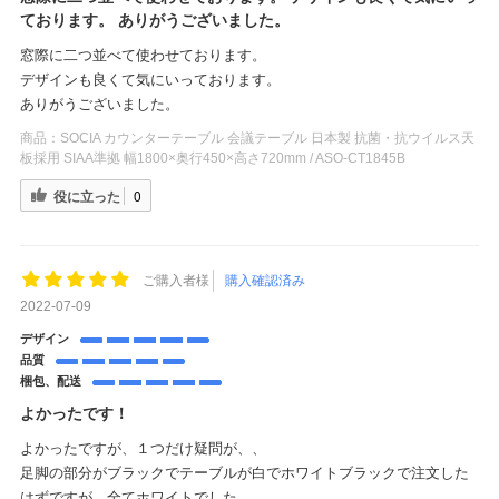
ております。 ありがうございました。
窓際に二つ並べて使わせております。
デザインも良くて気にいっております。
ありがうございました。
商品：
SOCIA カウンターテーブル 会議テーブル 日本製 抗菌・抗ウイルス天
板採用 SIAA準拠 幅1800×奥行450×高さ720mm / ASO-CT1845B
役に立った
0
ご購入者様
購入確認済み
2022-07-09
デザイン
品質
梱包、配送
よかったです！
よかったですが、１つだけ疑問が、、
足脚の部分がブラックでテーブルが白でホワイトブラックで注文した
はずですが、全てホワイトでした。