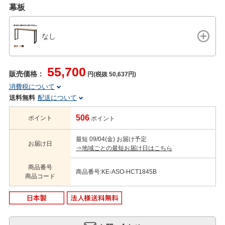
幕板
なし
55,700
販売価格：
円(税抜 50,637円)
消費税について
送料無料
配送について
506
ポイント
ポイント
最短 09/04(金) お届け予定
お届け日
⇒地域ごとの最短お届け日はこちら
商品番号
商品番号:KE-ASO-HCT1845B
商品コード