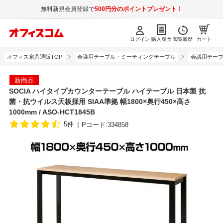
無料新規会員登録で
500円分のポイントプレゼント！
ログイン
購入履歴
閲覧履歴
カート
オフィス家具通販TOP
会議用テーブル・ミーティングテーブル
会議用テーブル
新商品
SOCIA ハイタイプカウンターテーブル ハイテーブル 日本製 抗
菌・抗ウイルス天板採用 SIAA準拠 幅1800×奥行450×高さ
1000mm / ASO-HCT1845B
5件
Pコード:334858