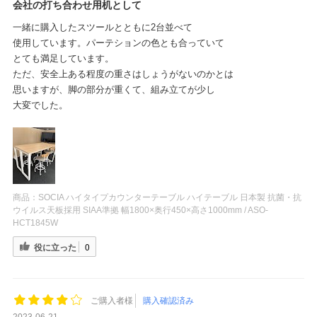
会社の打ち合わせ用机として
一緒に購入したスツールとともに2台並べて
使用しています。パーテションの色とも合っていて
とても満足しています。
ただ、安全上ある程度の重さはしょうがないのかとは
思いますが、脚の部分が重くて、組み立てが少し
大変でした。
商品：
SOCIA ハイタイプカウンターテーブル ハイテーブル 日本製 抗菌・抗
ウイルス天板採用 SIAA準拠 幅1800×奥行450×高さ1000mm / ASO-
HCT1845W
役に立った
0
ご購入者様
購入確認済み
2023-06-21