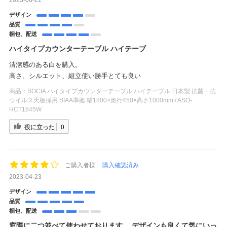
デザイン
品質
梱包、配送
ハイタイプカウンターテーブル ハイテーブ
清潔感のある白を購入。
高さ、シルエット、組立使い勝手とても良い
商品：
SOCIA ハイタイプカウンターテーブル ハイテーブル 日本製 抗菌・抗
ウイルス天板採用 SIAA準拠 幅1800×奥行450×高さ1000mm / ASO-
HCT1845W
役に立った
0
ご購入者様
購入確認済み
2023-04-23
デザイン
品質
梱包、配送
窓際に二つ並べて使わせております。 デザインも良くて気にいっ