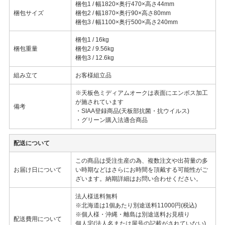
梱包1 / 幅1820×奥行470×高さ44mm
梱包サイズ
梱包2 / 幅1870×奥行90×高さ80mm
梱包3 / 幅1100×奥行500×高さ240mm
梱包1 / 16kg
梱包重量
梱包2 / 9.56kg
梱包3 / 12.6kg
組み立て
お客様組立品
※天板色ミディアムオークは表面にエンボス加工
が施されています
備考
・SIAA登録商品(天板部抗菌・抗ウイルス)
・グリーン購入法適合商品
配送について
この商品は受注生産の為、複数注文や出荷量の多
お届け日について
い時期などはさらにお時間を頂戴する可能性がご
ざいます。納期詳細はお問い合わせください。
法人様送料無料
※北海道は1個あたり別途送料11000円(税込)
※個人様・沖縄・離島は別途送料お見積り
配送費用について
個人宅(法人名または屋号の記載がされていない)