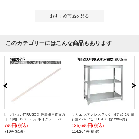
おすすめ商品を見る
このカテゴリーにはこんな商品もあります
[オプション]TRUSCO 軽量棚用背面ガ
サカエ ステンレスラック 固定式 3段 耐
イド 間口1200mm用 ネオグレー 509-
荷重250kg/段 SUS430 幅1200×奥行
4151
615×高さ1200mm SLN-1233SU4
790円(税込)
125,690円(税込)
719円(税抜)
114,264円(税抜)