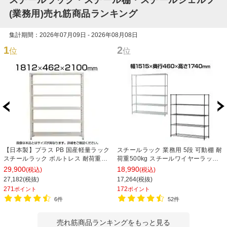
スチールラック・スチール棚・スチールシェルフ
(業務用)売れ筋商品ランキング
集計期間：2026年07月09日 - 2026年08月08日
1
2
位
位
【日本製】プラス PB 国産軽量ラック
スチールラック 業務用 5段 可動棚 耐
スチールラック ボルトレス 耐荷重
荷重500kg スチールワイヤーラック
150kg/段 天地6段 幅1812×奥行462×
シェルゴ 幅1515×奥行460×高さ
29,900
18,990
(税込)
(税込)
高さ2100mm スチール棚 スチールシ
1740mm
27,182(税抜)
17,264(税抜)
ェルフ 収納棚 オープンラック 収納ラ
271
172
ポイント
ポイント
ック
6件
52件
売れ筋商品ランキングをもっと見る