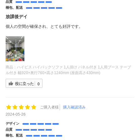
品質
梱包、配送
放課後デイ
個人の空間が確保され、とても好評です。
商品：
ハイビス ハイバックソファ 1人掛け パネル付き 1人用ブース テーブ
ル付き 幅920×奥行760×高さ1240mm (座面高さ430mm)
役に立った
0
ご購入者様
購入確認済み
2024-05-26
デザイン
品質
梱包、配送