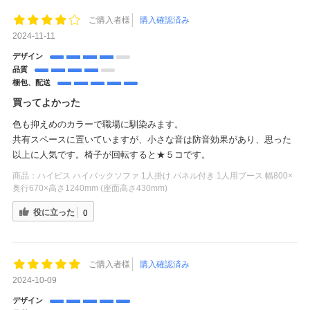
ご購入者様
購入確認済み
2024-11-11
デザイン
品質
梱包、配送
買ってよかった
色も抑えめのカラーで職場に馴染みます。
共有スペースに置いていますが、小さな音は防音効果があり、思った
以上に人気です。椅子が回転すると★５コです。
商品：
ハイビス ハイバックソファ 1人掛け パネル付き 1人用ブース 幅800×
奥行670×高さ1240mm (座面高さ430mm)
役に立った
0
ご購入者様
購入確認済み
2024-10-09
デザイン