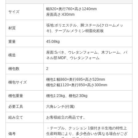
幅920×奥行760×高さ1240mm
サイズ
座面高さ:430mm
張地:ポリエステル、脚:スチール(クロームメッ
材質
キ)、テーブル:メラミン樹脂化粧板
重量
45.08kg
座面:Sバネ、ウレタンフォーム、木フレーム、パ
構造
ネル部:MDF、ウレタンフォーム
梱包数
2
梱包1:幅860×奥行695×高さ520mm
梱包サイズ
梱包2:幅1120×奥行850×高さ300mm
梱包重量
梱包1:23kg、梱包2:30kg
必要工具
六角レンチ(付属)
組み立て
お客様組立の商品です。
・テーブル、クッション 1個付き※生地の特性上
備考
生産時期により、多少色合いが異なる場合がござ