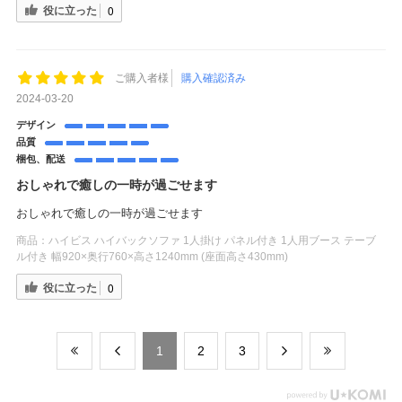
役に立った
0
ご購入者様
購入確認済み
2024-03-20
デザイン
品質
梱包、配送
おしゃれで癒しの一時が過ごせます
おしゃれで癒しの一時が過ごせます
商品：
ハイビス ハイバックソファ 1人掛け パネル付き 1人用ブース テーブ
ル付き 幅920×奥行760×高さ1240mm (座面高さ430mm)
役に立った
0
​1
​2
​3