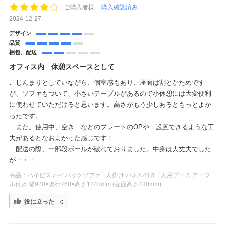
ご購入者様
購入確認済み
2024-12-27
デザイン
品質
梱包、配送
オフィス内 休憩スペースとして
こじんまりとしていながら、個室感もあり、座面は割とかためです
が、ソファもついて、小さいテーブルがあるので小休憩には大変便利
に使わせていただけると思います。高さがもう少しあるともっとよか
ったです。
また。使用中、空き などのプレートのOPや 設置できるような工
夫があるとなおよかった感じです！
配送の際、一部段ボールが破れておりました。中身は大丈夫でした
が・・・
商品：
ハイビス ハイバックソファ 1人掛け パネル付き 1人用ブース テーブ
ル付き 幅920×奥行760×高さ1240mm (座面高さ430mm)
役に立った
0