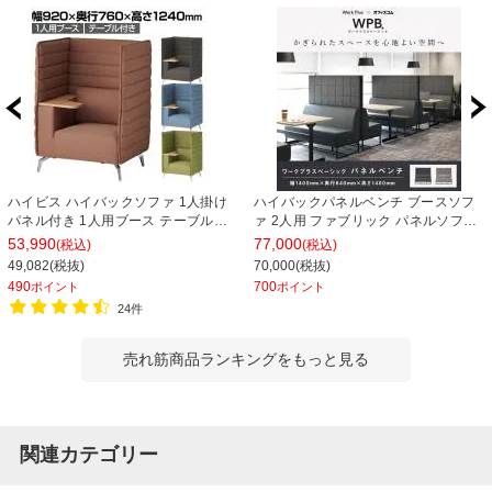
ハイビス ハイバックソファ 1人掛け
ハイバックパネルベンチ ブースソフ
パネル付き 1人用ブース テーブル付
ァ 2人用 ファブリック パネルソファ
き 幅920×奥行760×高さ1240mm (座
幅1400×奥行640×高さ1400mm
53,990
77,000
(税込)
(税込)
面高さ430mm)
Work Plus×オフィスコム
49,082(税抜)
70,000(税抜)
490
700
ポイント
ポイント
24件
売れ筋商品ランキングをもっと見る
関連カテゴリー