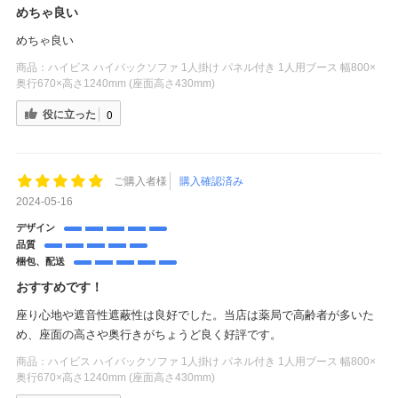
めちゃ良い
めちゃ良い
商品：
ハイビス ハイバックソファ 1人掛け パネル付き 1人用ブース 幅800×
奥行670×高さ1240mm (座面高さ430mm)
役に立った
0
ご購入者様
購入確認済み
2024-05-16
デザイン
品質
梱包、配送
おすすめです！
座り心地や遮音性遮蔽性は良好でした。当店は薬局で高齢者が多いた
め、座面の高さや奥行きがちょうど良く好評です。
商品：
ハイビス ハイバックソファ 1人掛け パネル付き 1人用ブース 幅800×
奥行670×高さ1240mm (座面高さ430mm)