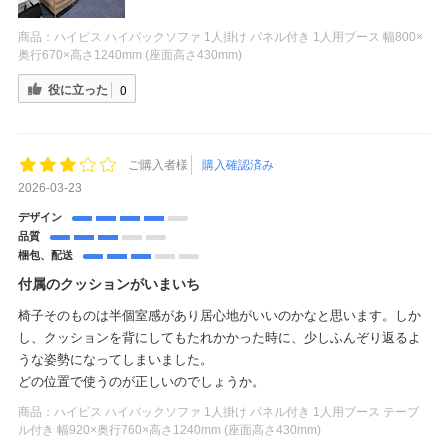
商品：
ハイビス ハイバックソファ 1人掛け パネル付き 1人用ブース 幅800×
奥行670×高さ1240mm (座面高さ430mm)
役に立った
0
ご購入者様
購入確認済み
2026-03-23
デザイン
品質
梱包、配送
付属のクッションがいまいち
椅子そのものは半個室感があり居心地がいいのかなと思います。しか
し、クッションを背にしてもたれかかった時に、少しふんぞり返るよ
うな姿勢になってしまいました。
どの位置で使うのが正しいのでしょうか。
商品：
ハイビス ハイバックソファ 1人掛け パネル付き 1人用ブース テーブ
ル付き 幅920×奥行760×高さ1240mm (座面高さ430mm)