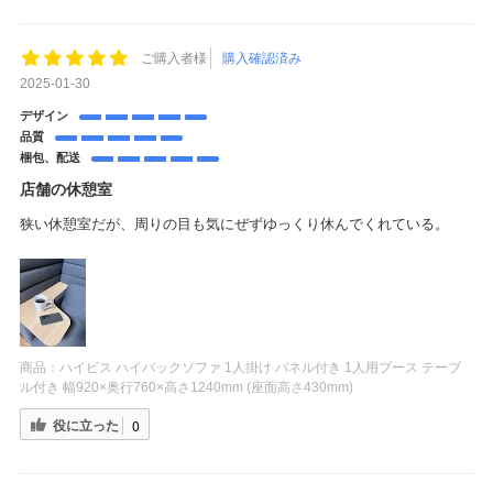
ご購入者様
購入確認済み
2025-01-30
デザイン
品質
梱包、配送
店舗の休憩室
狭い休憩室だが、周りの目も気にぜずゆっくり休んでくれている。
商品：
ハイビス ハイバックソファ 1人掛け パネル付き 1人用ブース テーブ
ル付き 幅920×奥行760×高さ1240mm (座面高さ430mm)
役に立った
0