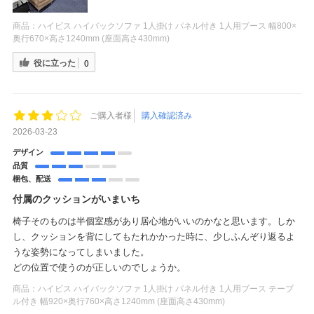
商品：
ハイビス ハイバックソファ 1人掛け パネル付き 1人用ブース 幅800×
奥行670×高さ1240mm (座面高さ430mm)
役に立った
0
ご購入者様
購入確認済み
2026-03-23
デザイン
品質
梱包、配送
付属のクッションがいまいち
椅子そのものは半個室感があり居心地がいいのかなと思います。しか
し、クッションを背にしてもたれかかった時に、少しふんぞり返るよ
うな姿勢になってしまいました。
どの位置で使うのが正しいのでしょうか。
商品：
ハイビス ハイバックソファ 1人掛け パネル付き 1人用ブース テーブ
ル付き 幅920×奥行760×高さ1240mm (座面高さ430mm)