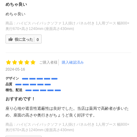
めちゃ良い
めちゃ良い
商品：
ハイビス ハイバックソファ 1人掛け パネル付き 1人用ブース 幅800×
奥行670×高さ1240mm (座面高さ430mm)
役に立った
0
ご購入者様
購入確認済み
2024-05-16
デザイン
品質
梱包、配送
おすすめです！
座り心地や遮音性遮蔽性は良好でした。当店は薬局で高齢者が多いた
め、座面の高さや奥行きがちょうど良く好評です。
商品：
ハイビス ハイバックソファ 1人掛け パネル付き 1人用ブース 幅800×
奥行670×高さ1240mm (座面高さ430mm)