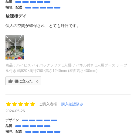
品質
梱包、配送
放課後デイ
個人の空間が確保され、とても好評です。
商品：
ハイビス ハイバックソファ 1人掛け パネル付き 1人用ブース テーブ
ル付き 幅920×奥行760×高さ1240mm (座面高さ430mm)
役に立った
0
ご購入者様
購入確認済み
2024-05-26
デザイン
品質
梱包、配送