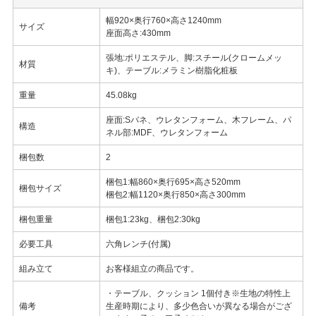
幅920×奥行760×高さ1240mm
サイズ
座面高さ:430mm
張地:ポリエステル、脚:スチール(クロームメッ
材質
キ)、テーブル:メラミン樹脂化粧板
重量
45.08kg
座面:Sバネ、ウレタンフォーム、木フレーム、パ
構造
ネル部:MDF、ウレタンフォーム
梱包数
2
梱包1:幅860×奥行695×高さ520mm
梱包サイズ
梱包2:幅1120×奥行850×高さ300mm
梱包重量
梱包1:23kg、梱包2:30kg
必要工具
六角レンチ(付属)
組み立て
お客様組立の商品です。
・テーブル、クッション 1個付き※生地の特性上
備考
生産時期により、多少色合いが異なる場合がござ