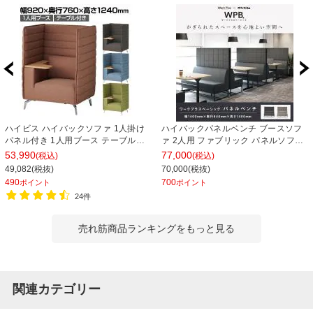
ハイビス ハイバックソファ 1人掛け
ハイバックパネルベンチ ブースソフ
パネル付き 1人用ブース テーブル付
ァ 2人用 ファブリック パネルソファ
き 幅920×奥行760×高さ1240mm (座
幅1400×奥行640×高さ1400mm
53,990
77,000
(税込)
(税込)
面高さ430mm)
Work Plus×オフィスコム
49,082(税抜)
70,000(税抜)
490
700
ポイント
ポイント
24件
売れ筋商品ランキングをもっと見る
関連カテゴリー