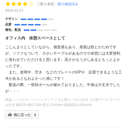
ご購入者様
購入確認済み
2024-12-27
デザイン
品質
梱包、配送
オフィス内 休憩スペースとして
こじんまりとしていながら、個室感もあり、座面は割とかためです
が、ソファもついて、小さいテーブルがあるので小休憩には大変便利
に使わせていただけると思います。高さがもう少しあるともっとよか
ったです。
また。使用中、空き などのプレートのOPや 設置できるような工
夫があるとなおよかった感じです！
配送の際、一部段ボールが破れておりました。中身は大丈夫でした
が・・・
商品：
ハイビス ハイバックソファ 1人掛け パネル付き 1人用ブース テーブ
ル付き 幅920×奥行760×高さ1240mm (座面高さ430mm)
役に立った
0