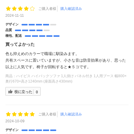
ご購入者様
購入確認済み
2024-11-11
デザイン
品質
梱包、配送
買ってよかった
色も抑えめのカラーで職場に馴染みます。
共有スペースに置いていますが、小さな音は防音効果があり、思った
以上に人気です。椅子が回転すると★５コです。
商品：
ハイビス ハイバックソファ 1人掛け パネル付き 1人用ブース 幅800×
奥行670×高さ1240mm (座面高さ430mm)
役に立った
0
ご購入者様
購入確認済み
2024-10-09
デザイン