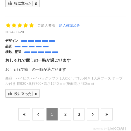
役に立った
0
ご購入者様
購入確認済み
2024-03-20
デザイン
品質
梱包、配送
おしゃれで癒しの一時が過ごせます
おしゃれで癒しの一時が過ごせます
商品：
ハイビス ハイバックソファ 1人掛け パネル付き 1人用ブース テーブ
ル付き 幅920×奥行760×高さ1240mm (座面高さ430mm)
役に立った
0
​1
​2
​3