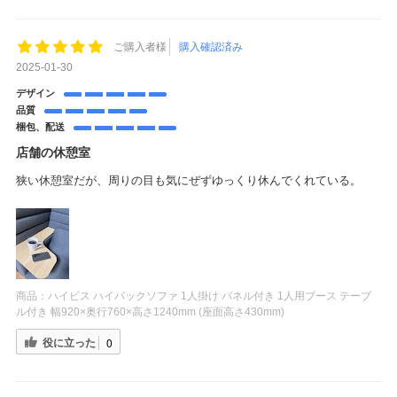
ご購入者様
購入確認済み
2025-01-30
デザイン
品質
梱包、配送
店舗の休憩室
狭い休憩室だが、周りの目も気にぜずゆっくり休んでくれている。
商品：
ハイビス ハイバックソファ 1人掛け パネル付き 1人用ブース テーブ
ル付き 幅920×奥行760×高さ1240mm (座面高さ430mm)
役に立った
0