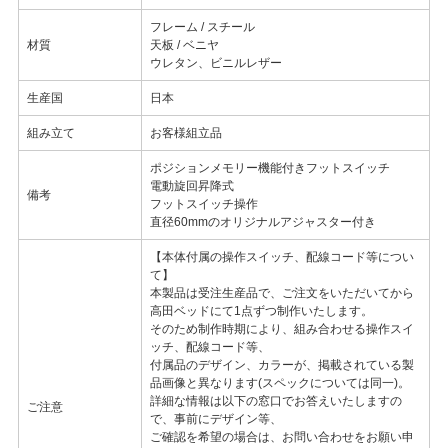
フレーム / スチール
材質
天板 / ベニヤ
ウレタン、ビニルレザー
生産国
日本
組み立て
お客様組立品
ポジションメモリー機能付きフットスイッチ
電動旋回昇降式
備考
フットスイッチ操作
直径60mmのオリジナルアジャスター付き
【本体付属の操作スイッチ、配線コード等につい
て】
本製品は受注生産品で、ご注文をいただいてから
高田ベッドにて1点ずつ制作いたします。
そのため制作時期により、組み合わせる操作スイ
ッチ、配線コード等、
付属品のデザイン、カラーが、掲載されている製
品画像と異なります(スペックについては同一)。
詳細な情報は以下の窓口でお答えいたしますの
ご注意
で、事前にデザイン等、
ご確認を希望の場合は、お問い合わせをお願い申