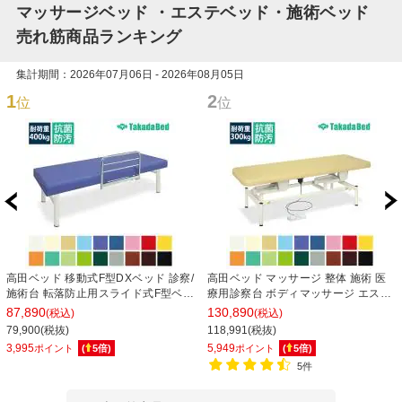
マッサージベッド ・エステベッド・施術ベッド
売れ筋商品ランキング
集計期間：2026年07月06日 - 2026年08月05日
1
2
位
位
高田ベッド 移動式F型DXベッド 診察/
高田ベッド マッサージ 整体 施術 医
施術台 転落防止用スライド式F型ベッ
療用診察台 ボディマッサージ エステ
ドガード付属 TB-266 サイズ/カラー
用ベッド 電動昇降ベッド 幅サイズ選
87,890
130,890
(税込)
(税込)
(18色)選択可能
択可 高さ調整可 TB-1344 電動ボディ
79,900(税抜)
118,991(税抜)
ベッド
3,995
5,949
ポイント
(
5
倍)
ポイント
(
5
倍)
5件