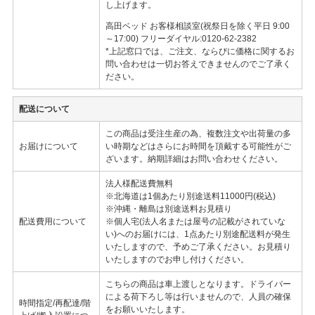
し上げます。
高田ベッド お客様相談室(祝祭日を除く平日 9:00
～17:00) フリーダイヤル:0120-62-2382
*上記窓口では、ご注文、ならびに価格に関するお
問い合わせは一切お答えできませんのでご了承く
ださい。
配送について
この商品は受注生産の為、複数注文や出荷量の多
お届けについて
い時期などはさらにお時間を頂戴する可能性がご
ざいます。納期詳細はお問い合わせください。
法人様配送費無料
※北海道は1個あたり別途送料11000円(税込)
※沖縄・離島は別途送料お見積り
配送費用について
※個人宅(法人名または屋号の記載がされていな
い)へのお届けには、1点あたり別途配送料が発生
いたしますので、予めご了承ください。お見積り
いたしますのでお申し付けください。
こちらの商品は車上渡しとなります。ドライバー
による荷下ろし等は行いませんので、人員の確保
時間指定/再配達/階
をお願いいたします。