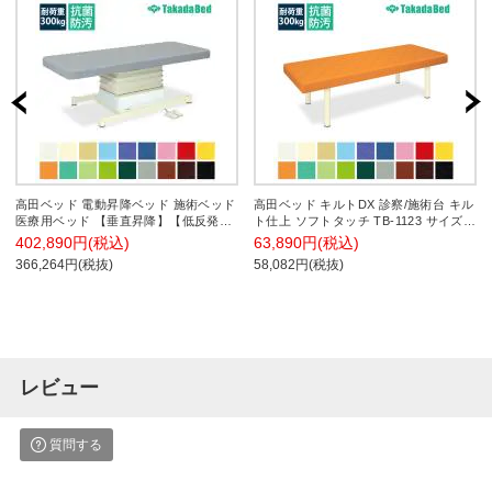
高田ベッド 電動昇降ベッド 施術ベッド
高田ベッド キルトDX 診察/施術台 キル
医療用ベッド 【垂直昇降】【低反発】
ト仕上 ソフトタッチ TB-1123 サイズ/
垂直電動SLタイプ(無孔) TB-511
カラー(18色)選択可能
402,890円(税込)
63,890円(税込)
366,264円(税抜)
58,082円(税抜)
レビュー
質問する