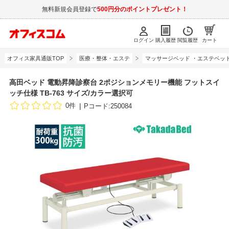
無料新規会員登録で
500円分のポイントプレゼント！
ログイン
購入履歴
閲覧履歴
カート
オフィス家具通販TOP
医療・整体・エステ
マッサージベッド ・エステベッ
高田ベッド 電動昇降診察台 2ポジションメモリー機能 フットスイ
ッチ仕様 TB-763 サイズ/カラー選択可
0件
Pコード:250084