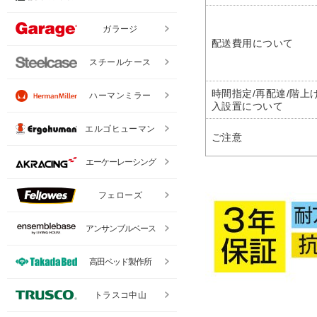
ガラージ
配送費用について
スチールケース
時間指定/再配達/階上げ
ハーマンミラー
入設置について
エルゴヒューマン
ご注意
エーケーレーシング
フェローズ
アンサンブルベース
高田ベッド製作所
トラスコ中山