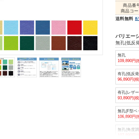
商品番
商品コー
送料無料
バリエーシ
無孔(低反
無孔
109,890円
有孔(低反発
96,890円(
有孔(レザー
93,890円(
無孔(F型ベ
106,890円
無孔(角度調
107,890円