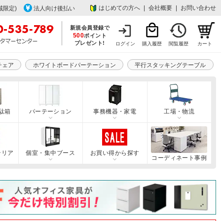
はじめての方へ
|
会社概要
|
お問い合わせ
域限定)
法人向け後払い
新規会員登録で
500
ポイント
プレゼント!
ログイン
購入履歴
閲覧履歴
カート
チェア
ホワイトボードパーテーション
平行スタッキングテーブル
駄箱
パーテーション
事務機器・家電
工場・物流
テリア
個室・集中ブース
お買い得から探す
コーディネート事例