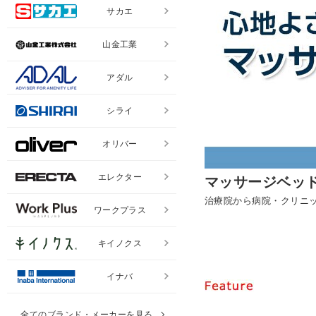
サカエ
山金工業
アダル
シライ
オリバー
エレクター
マッサージベッ
治療院から病院・クリニ
ワークプラス
キイノクス
イナバ
全てのブランド・メーカーを見る