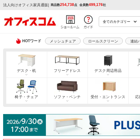
254,738
499,176
|
法人向けオフィス家具通販
商品数
点
会員数
社
HOTワード
メッシュチェア
ロールスクリーン
連結
デスク・机
フリーアドレス
デスク周辺用品
椅子・チェア
ソファ・ベンチ
受付・エントランス
応