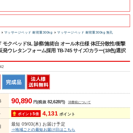
マッサージベッド 耐荷重300kg
マッサージベッド 耐荷重300kg 無孔
 モクベッドSL 診察/施術台 オール木仕様 体圧分散性/衝撃
反発ウレタンフォーム採用 TB-745 サイズ/カラー(18色)選択
42
90,890
格
82,628
円(税抜
円)
消費税について
4,131
ト
5
ポイント
倍
ポイント
最短 09/03(木) お届け予定
日
⇒地域ごとの最短お届け日はこちら