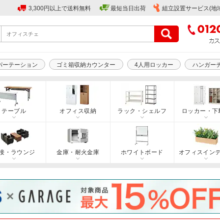
3,300円以上で送料無料
最短当日出荷
組立設置サービス(地
パーテーション
ゴミ箱収納カウンター
4人用ロッカー
ハンガー
テーブル
オフィス収納
ラック・シェルフ
ロッカー・下
接・ラウンジ
金庫・耐火金庫
ホワイトボード
オフィスイン