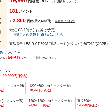
19,990
格
18,173
円(税抜
円)
消費税について
181
ト
ポイント
金
2,860
+
円(税抜2,600円)
組立費について
)
最短 08/19(水) お届け予定
日
⇒地域ごとの最短お届け日はこちら
号
商品番号:LESIR-CT-600S/商品コード(カタログ):667039/(OCPB)
ド
配送について
より
1階軒先渡し
となる可能性があります。
ョン:
m
19,990円(税込)
0mm(キャスター脚)
1200×600mm(キャスター脚)
税込)
18,990円(税込)
mm(キャスター脚)
1200×1200mm(キャスター脚)
直径600mm
税込)
24,990円(税込)
19,990円(税込)