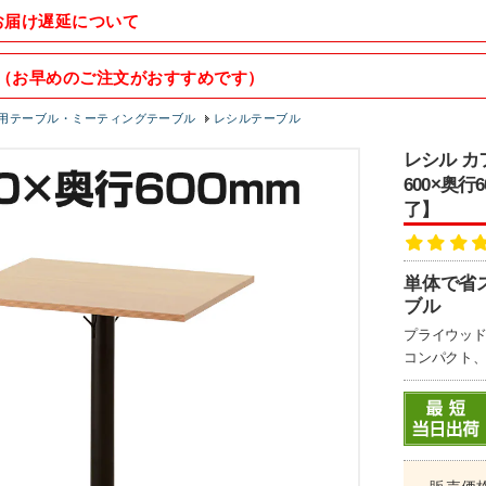
お届け遅延について
（お早めのご注文がおすすめです）
用テーブル・ミーティングテーブル
レシルテーブル
レシル カ
600×奥
了】
単体で省
ブル
プライウッド
コンパクト