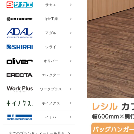
サカエ
山金工業
アダル
シライ
オリバー
エレクター
ワークプラス
キイノクス
イナバ
全てのブランド・メーカーを見る