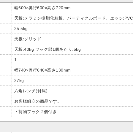
幅600×奥行600×高さ720mm
天板:メラミン樹脂化粧板、パーティクルボード、エッジ:PVC
25.5kg
天板:ソリッド
天板:40kg フック部1個あたり:5kg
1
幅740×奥行640×高さ130mm
27kg
六角レンチ(付属)
お客様組立の商品です。
・荷物フック 2個付き