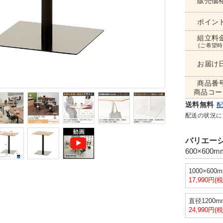
販売価
ポイン
組立料
(ご希望時
お届け
商品番
商品コー
送料無料
配送の状況に
バリエーシ
600×600m
1000×60
17,990円(
直径1200
24,990円(