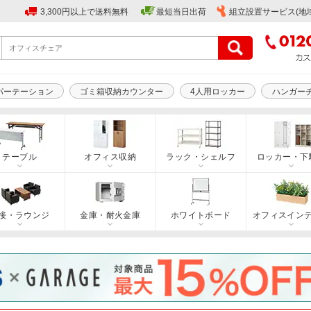
3,300円以上で送料無料
最短当日出荷
組立設置サービス(地
パーテーション
ゴミ箱収納カウンター
4人用ロッカー
ハンガー
テーブル
オフィス収納
ラック・シェルフ
ロッカー・下
接・ラウンジ
金庫・耐火金庫
ホワイトボード
オフィスイン