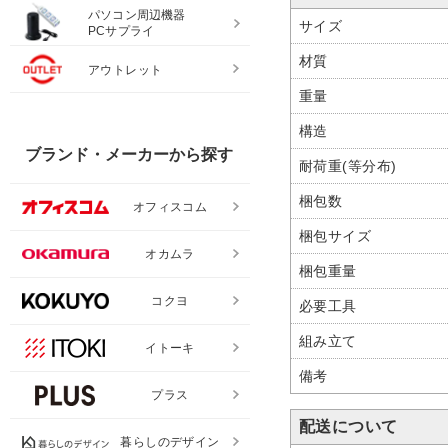
パソコン周辺機器
サイズ
PCサプライ
材質
アウトレット
重量
構造
ブランド・メーカーから探す
耐荷重(等分布)
梱包数
オフィスコム
梱包サイズ
オカムラ
梱包重量
コクヨ
必要工具
組み立て
イトーキ
備考
プラス
配送について
暮らしのデザイン