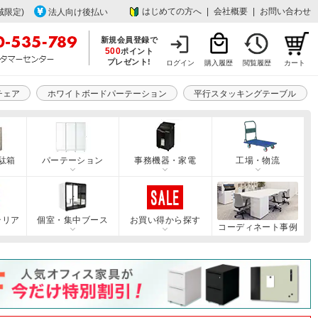
はじめての方へ
|
会社概要
|
お問い合わせ
域限定)
法人向け後払い
新規会員登録で
500
ポイント
プレゼント!
ログイン
購入履歴
閲覧履歴
カート
チェア
ホワイトボードパーテーション
平行スタッキングテーブル
駄箱
パーテーション
事務機器・家電
工場・物流
テリア
個室・集中ブース
お買い得から探す
コーディネート事例