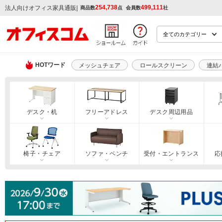
254,738
499,111
|
法人向けオフィス家具通販
商品数
点
会員数
社
HOTワード
メッシュチェア
ロールスクリーン
連結
デスク・机
フリーアドレス
デスク周辺用品
椅子・チェア
ソファ・ベンチ
受付・エントランス
応