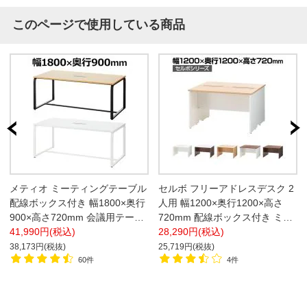
このページで使用している商品
メティオ ミーティングテーブル
セルボ フリーアドレスデスク 2
配線ボックス付き 幅1800×奥行
人用 幅1200×奥行1200×高さ
900×高さ720mm 会議用テーブ
720mm 配線ボックス付き ミー
ル 応接テーブル【ホワイト:販
41,990円(税込)
ティングテーブル 会議用テーブ
28,290円(税込)
売終了】
ル
38,173円(税抜)
25,719円(税抜)
60件
4件