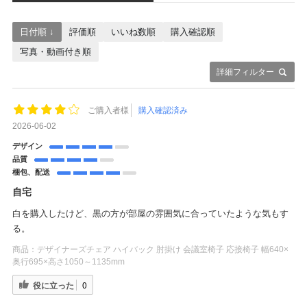
日付順 ↓
評価順
いいね数順
購入確認順
写真・動画付き順
詳細フィルター
ご購入者様
購入確認済み
2026-06-02
デザイン
品質
梱包、配送
自宅
白を購入したけど、黒の方が部屋の雰囲気に合っていたような気もす
る。
商品：
デザイナーズチェア ハイバック 肘掛け 会議室椅子 応接椅子 幅640×
奥行695×高さ1050～1135mm
役に立った
0