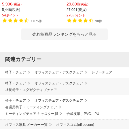
バーサポート オフィスチェア デスク
ー付き 座面クッション 幅570×奥行
5,990
29,800
(税込)
(税込)
チェア 会議椅子 幅580×奥行580×高
565×高さ805mm 会議室 収納 法人
5,446(税抜)
27,091(税抜)
さ835-930mm
大人数 重ねる 会議用椅子 会議用チェ
54
270
ポイント
ポイント
ア
1,075件
90件
売れ筋商品ランキングをもっと見る
関連カテゴリー
椅子・チェア
オフィスチェア・デスクチェア
レザーチェア
椅子・チェア
オフィスチェア・デスクチェア
社長椅子・エグゼクティブチェア
椅子・チェア
オフィスチェア・デスクチェア
会議用椅子・ミーティングチェア
ミーティングチェア キャスター脚
合成皮革、PVC、PU
オフィス家具 メーカー一覧
オフィスコム(officecom)