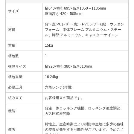
幅640×奥行695×高さ1050～1135mm
サイズ
座面高さ:420～505mm
背・座:PUレザー(表)・PVCレザー(裏)・ウレタン
材質
フォーム、本体フレーム:アルミニウム・スチー
ル、脚部:アルミニウム、キャスター:ナイロン
重量
15kg
梱包数
1
梱包サイズ
幅920×奥行380×高さ610mm
梱包重量
16.24kg
必要工具
六角レンチ(付属)
組み立て
お客様組立の商品です。
背座一体ロッキング機構、ロッキング強度調節、
機能
ガス圧式座昇降
特性上、生産時期により樹脂や生地に多少の色味
備考
の差異が発生する可能性がございます。予めご了