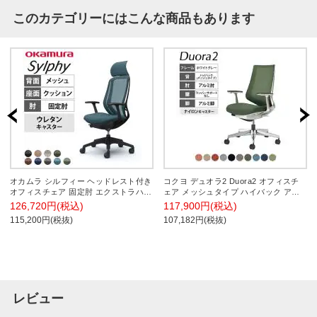
このカテゴリーにはこんな商品もあります
オカムラ シルフィー ヘッドレスト付き
コクヨ デュオラ2 Duora2 オフィスチ
オフィスチェア 固定肘 エクストラハイ
ェア メッシュタイプ ハイバック アル
バック 樹脂脚 ウレタンキャスター 背
ミ肘 アルミポリッシュ脚 ホワイトグレ
126,720円(税込)
117,900円(税込)
メッシュ 座面布張り ブラックボディ
ーフレーム ランバーサポートなし ナイ
115,200円(税抜)
107,182円(税抜)
okamura Sylphy C64AZR
ロンキャスター C08-P220MW
レビュー