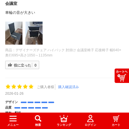
会議室
車輪の音が大きい
商品：
デザイナーズチェア ハイバック 肘掛け 会議室椅子 応接椅子 幅640×
奥行695×高さ1050～1135mm
役に立った
0
ご購入者様
購入確認済み
2026-01-26
デザイン
品質
梱包、配送
届きました
メニュー
検索
ランキング
ログイン
カート