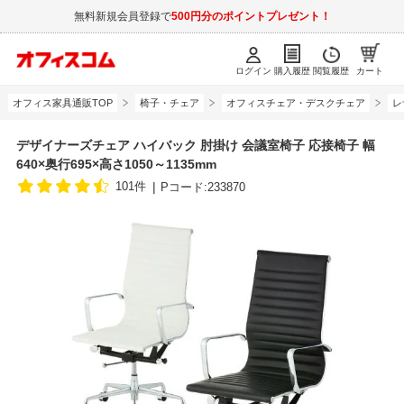
無料新規会員登録で
500円分のポイントプレゼント！
ログイン
購入履歴
閲覧履歴
カート
オフィス家具通販TOP
椅子・チェア
オフィスチェア・デスクチェア
レ
デザイナーズチェア ハイバック 肘掛け 会議室椅子 応接椅子 幅
640×奥行695×高さ1050～1135mm
101件
Pコード:233870