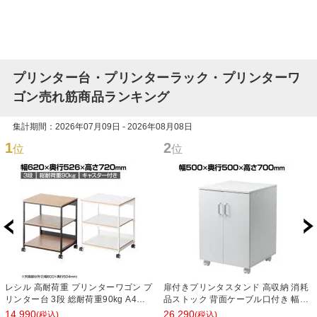
プリンター台・プリンターラック・プリンターワ
ゴン売れ筋商品ランキング
集計期間：2026年07月09日 - 2026年08月08日
1
2
位
位
レシル 高耐荷重 プリンターワゴン プ
扉付きプリンタスタンド 高収納 消耗
リンター台 3段 総耐荷重90kg A4対
品ストック 背面ケーブル口付き 幅
応 可動棚付き 幅620×奥行526×高さ
500×奥行500×高さ700mm
14,990
26,290
(税込)
(税込)