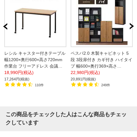
レシル キャスター付きテーブル
ペスパ2.0 木製キャビネット 5
幅1200×奥行600×高さ720mm
段 3段扉付き カギ付き ハイタイ
作業台 フリーアドレス 会議用
プ 幅600×奥行369×高さ
テーブル ワークデスク ラウン
18,990円(税込)
1874mm 【古木調扉】
22,980円(税込)
ジ【ホワイト:販売終了】
17,264円(税抜)
20,891円(税抜)
110件
249件
この商品をチェックした人はこんな商品もチェッ
クしています