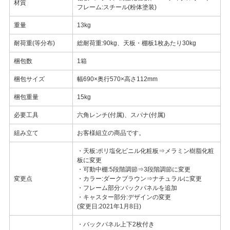
材質
フレーム:スチール(粉体塗装)
重量
13kg
耐荷重(等分布)
総耐荷重:90kg、天板・棚板1枚あたり30kg
梱包数
1箱
梱包サイズ
幅690×奥行570×高さ112mm
梱包重量
15kg
必要工具
六角レンチ(付属)、スパナ(付属)
組み立て
お客様組立の商品です。
・天板:ポリ塩化ビニル化粧板⇒メラミン樹脂化粧
板に変更
・可動中棚:5段階調節⇒3段階調節に変更
変更点
・カラー:ダークブラウン⇒ナチュラルに変更
・フレーム部分:バックパネルを追加
・キャスター部分:デザインの変更
(変更日:2021年1月8日)
・バックパネル上下2枚付き