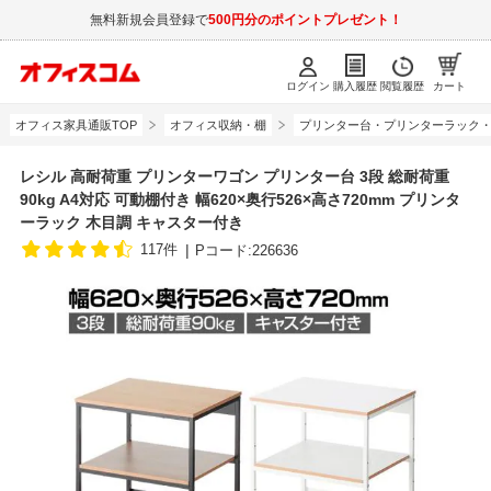
無料新規会員登録で
500円分のポイントプレゼント！
ログイン
購入履歴
閲覧履歴
カート
オフィス家具通販TOP
オフィス収納・棚
プリンター台・プリンターラック
レシル 高耐荷重 プリンターワゴン プリンター台 3段 総耐荷重
90kg A4対応 可動棚付き 幅620×奥行526×高さ720mm プリンタ
ーラック 木目調 キャスター付き
117件
Pコード:226636