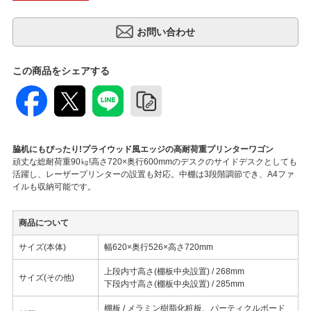
この商品をシェアする
脇机にもぴったり!プライウッド風エッジの高耐荷重プリンターワゴン
頑丈な総耐荷重90㎏!高さ720×奥行600mmのデスクのサイドデスクとしても
活躍し、レーザープリンターの設置も対応。中棚は3段階調節でき、A4ファ
イルも収納可能です。
商品について
サイズ(本体)
幅620×奥行526×高さ720mm
上段内寸高さ(棚板中央設置) / 268mm
サイズ(その他)
下段内寸高さ(棚板中央設置) / 285mm
棚板 / メラミン樹脂化粧板、パーティクルボード