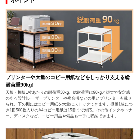
ポイント
プリンターや大量のコピー用紙などをしっかり支える総
耐荷重90kg!
天板・棚板1枚あたりの耐荷重30kg、総耐荷重は90kgと頑丈で安定感
のある設計!レーザープリンターや複合機などの重いプリンターも載せ
られ、下の棚にはコピー用紙を大量にストックできます。棚板1枚につ
き1冊500枚入りのA4コピー用紙は15冊まで対応。その他インクやトナ
ー、ディスクなど、コピー用品や備品も一手に収納できます。