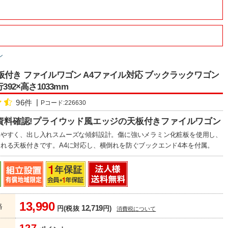
ン
板付き ファイルワゴン A4ファイル対応 ブックラックワゴン
行392×高さ1033mm
96件
Pコード:226630
資料確認!プライウッド風エッジの天板付きファイルワゴン
見やすく、出し入れスムーズな傾斜設計。傷に強いメラミン化粧板を使用し、
れる天板付きです。A4に対応し、横倒れを防ぐブックエンド4本を付属。
13,990
格
12,719
円(税抜
円)
消費税について