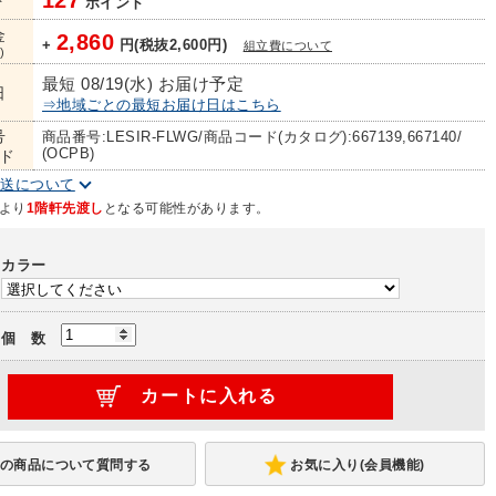
127
ト
ポイント
金
2,860
+
円(税抜2,600円)
組立費について
)
最短 08/19(水) お届け予定
日
⇒地域ごとの最短お届け日はこちら
号
商品番号:LESIR-FLWG/商品コード(カタログ):667139,667140/
(OCPB)
ド
配送について
より
1階軒先渡し
となる可能性があります。
カラー
個 数
お気に入り(会員機能)