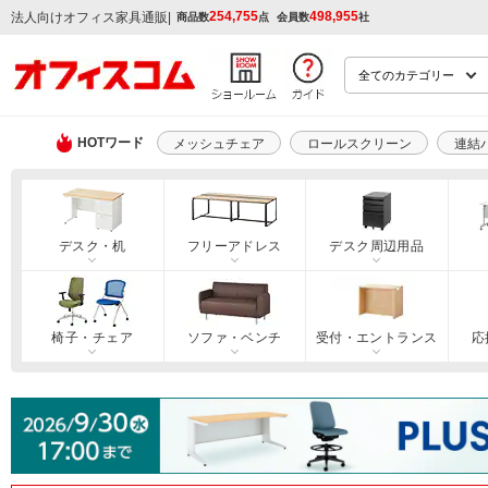
254,755
498,955
|
法人向けオフィス家具通販
商品数
点
会員数
社
HOTワード
メッシュチェア
ロールスクリーン
連結
デスク・机
フリーアドレス
デスク周辺用品
椅子・チェア
ソファ・ベンチ
受付・エントランス
応