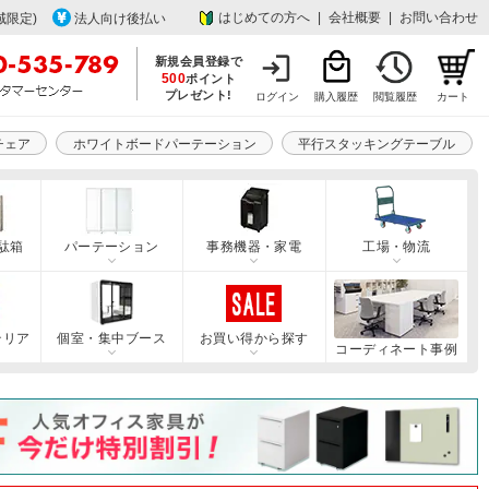
はじめての方へ
|
会社概要
|
お問い合わせ
域限定)
法人向け後払い
新規会員登録で
500
ポイント
プレゼント!
ログイン
購入履歴
閲覧履歴
カート
チェア
ホワイトボードパーテーション
平行スタッキングテーブル
駄箱
パーテーション
事務機器・家電
工場・物流
テリア
個室・集中ブース
お買い得から探す
コーディネート事例