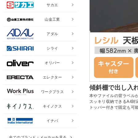
サカエ
山金工業
アダル
シライ
オリバー
エレクター
傾斜棚で出し入
ワークプラス
本やファイルの背ラベル
スッキリ収納できるA4対
キイノクス
トッパー付きで固定も可
イナバ
全てのブランド・メーカーを見る