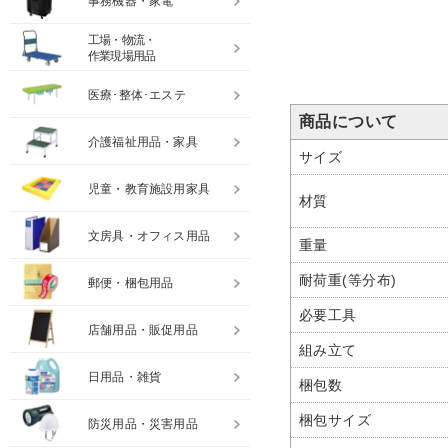
事務機器・家電
工場・物流・
作業現場用品
医療･整体･エステ
商品について
介護福祉用品・家具
サイズ
児童・教育施設用家具
材質
文房具・オフィス用品
重量
耐荷重(等分布)
郵便・梱包用品
必要工具
店舗用品・販促用品
組み立て
日用品・雑貨
梱包数
梱包サイズ
防災用品・災害用品