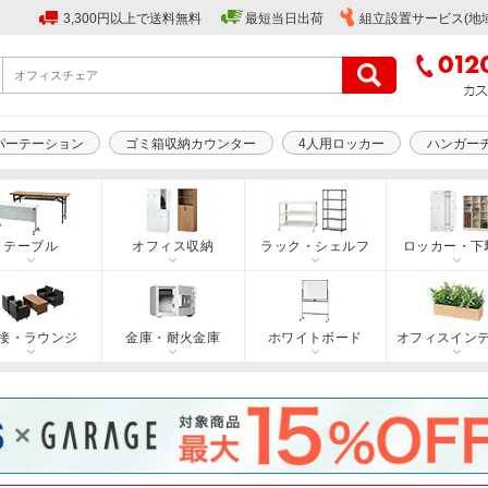
3,300円以上で送料無料
最短当日出荷
組立設置サービス(地
パーテーション
ゴミ箱収納カウンター
4人用ロッカー
ハンガー
テーブル
オフィス収納
ラック・シェルフ
ロッカー・下
接・ラウンジ
金庫・耐火金庫
ホワイトボード
オフィスイン