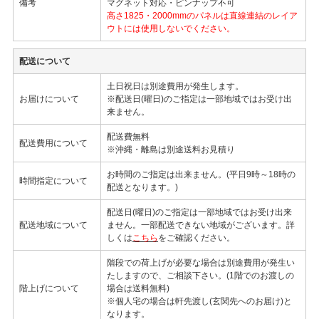
備考
マグネット対応・ピンナップ不可
高さ1825・2000mmのパネルは直線連結のレイア
ウトには使用しないでください。
配送について
土日祝日は別途費用が発生します。
お届けについて
※配送日(曜日)のご指定は一部地域ではお受け出
来ません。
配送費無料
配送費用について
※沖縄・離島は別途送料お見積り
お時間のご指定は出来ません。(平日9時～18時の
時間指定について
配送となります。)
配送日(曜日)のご指定は一部地域ではお受け出来
配送地域について
ません。一部配送できない地域がございます。詳
しくは
こちら
をご確認ください。
階段での荷上げが必要な場合は別途費用が発生い
たしますので、ご相談下さい。(1階でのお渡しの
階上げについて
場合は送料無料)
※個人宅の場合は軒先渡し(玄関先へのお届け)と
なります。