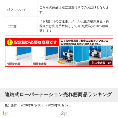
こちらの商品は組立設置付きでのお届けとなりま
組立について
す。
「お届け日のご連絡」メール以後の納期変更・再
ご注意
配送には変更手数料として売価(税込)の10%頂戴
致します。
連結式ローパーテーション売れ筋商品ランキング
集計期間：2026年07月08日 - 2026年08月07日
1
2
位
位