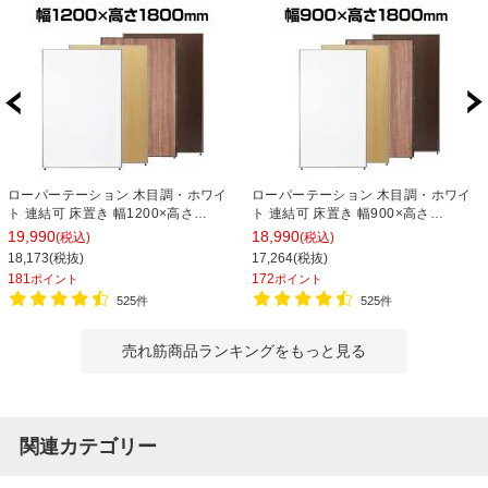
ローパーテーション 木目調・ホワイ
ローパーテーション 木目調・ホワイ
ト 連結可 床置き 幅1200×高さ
ト 連結可 床置き 幅900×高さ
1800mm パーティション 衝立 間仕切
1800mm パーティション 衝立 間仕切
19,990
18,990
(税込)
(税込)
り オフィス 目隠し
り オフィス 目隠し
18,173(税抜)
17,264(税抜)
181
172
ポイント
ポイント
525件
525件
売れ筋商品ランキングをもっと見る
関連カテゴリー