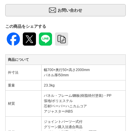
この商品をシェアする
商品について
幅700×奥行50×高さ2000mm
外寸法
パネル厚/50mm
重量
23.3kg
パネル・フレーム/鋼板(樹脂焼付塗装)・PP
張地/ポリエステル
材質
芯材/ペーパーハニカムコア
アジャスター/ABS
ジョイントパーツ一式付
グリーン購入法適合商品