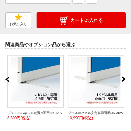
カートに入れる
お気に入り
関連商品やオプション品から選ぶ
-
プラスJKパネル安定脚片面用/JK-AKS
プラスJKパネル安定脚両面用/JK-AKW
8,890円(税込)
10,990円(税込)
用
2