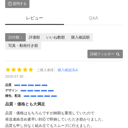
質問する
レビュー
Q&A
日付順 ↓
評価順
いいね数順
購入確認順
写真・動画付き順
詳細フィルター
ご購入者様
購入確認済み
2026-07-30
品質
デザイン
梱包、配送
品質・価格とも大満足
品質・価格はもちろんですが納期も重視していたので
発送連絡含め素早い対応で即納していただき助かりました。
品質も申し分なく組み立てもスムーズに行えました。