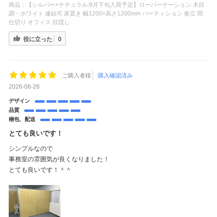
商品：
【シルバー×ナチュラル:8月下旬入荷予定】ローパーテーション 木目
調・ホワイト 連結可 床置き 幅1200×高さ1200mm パーティション 衝立 間
仕切り オフィス 目隠し
役に立った
0
ご購入者様
購入確認済み
2026-06-26
デザイン
品質
梱包、配送
とても良いです！
シンプルなので
事務室の雰囲気が良くなりました！
とても良いです！＾＾