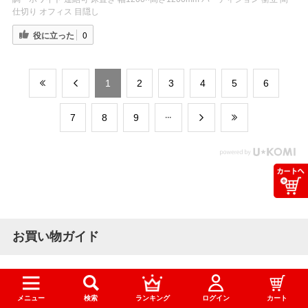
仕切り オフィス 目隠し
役に立った
0
​1
​2
​3
​4
​5
​6
​7
​8
​9
お買い物ガイド
送料について
メニュー
検索
ランキング
ログイン
カート
オフィス家具や文房具が3,300円(税込)以上のご注文で送料無