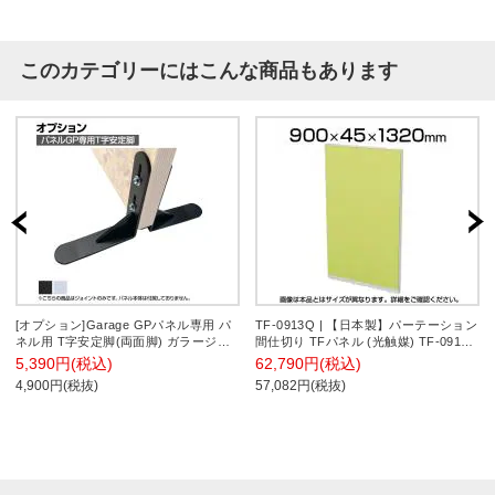
このカテゴリーにはこんな商品もあります
[オプション]Garage GPパネル専用 パ
TF-0913Q | 【日本製】パーテーション
ネル用 T字安定脚(両面脚) ガラージ
間仕切り TFパネル (光触媒) TF-0913Q
GP-TAK
W4 幅900×奥行45×高さ1320mm プラ
5,390円(税込)
62,790円(税込)
ス(PLUS)
4,900円(税抜)
57,082円(税抜)