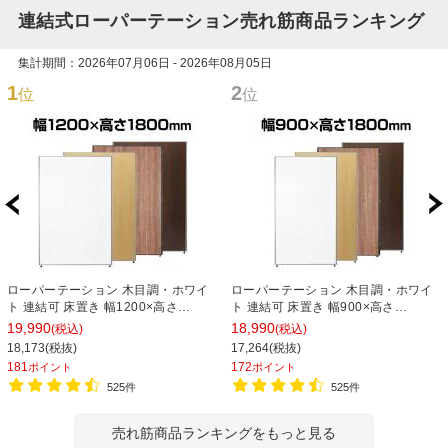
連結式ローパーテーション売れ筋商品ランキング
集計期間：2026年07月06日 - 2026年08月05日
1
2
位
位
ローパーテーション 木目調・ホワイ
ローパーテーション 木目調・ホワイ
ト 連結可 床置き 幅1200×高さ
ト 連結可 床置き 幅900×高さ
1800mm パーティション 衝立 間仕切
1800mm パーティション 衝立 間仕切
19,990
18,990
(税込)
(税込)
り オフィス 目隠し
り オフィス 目隠し
18,173(税抜)
17,264(税抜)
181
172
ポイント
ポイント
525件
525件
売れ筋商品ランキングをもっと見る