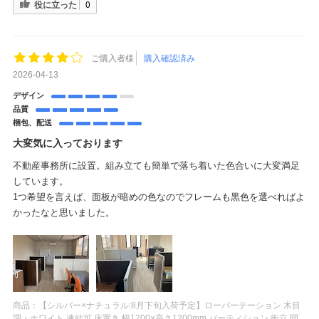
役に立った
0
ご購入者様
購入確認済み
2026-04-13
デザイン
品質
梱包、配送
大変気に入っております
不動産事務所に設置。組み立ても簡単で落ち着いた色合いに大変満足
しています。
1つ希望を言えば、面板が暗めの色なのでフレームも黒色を選べればよ
かったなと思いました。
商品：
【シルバー×ナチュラル:8月下旬入荷予定】ローパーテーション 木目
調・ホワイト 連結可 床置き 幅1200×高さ1200mm パーティション 衝立 間