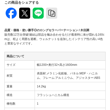
この商品をシェアする
品質・価格・使い勝手◎のロングセラーパーテーション / 木目調
販売数12万台突破!連結は部品を噛み合わせるだけ!着座時に体が隠れる160c
mは、程よく周囲を遮断。ウォルナットを追加したインテリア性の高い4色
と豊富なサイズです。
商品について
サイズ
幅1200×奥行32×高さ1600mm
表面材:メラミン化粧板、パネル:MDF・ハニカ
材質
ム、フレーム:アルミニウム、アジャスター:ABS
重量
14.2kg
構造
フラッシュハニカム構造
梱包数
1