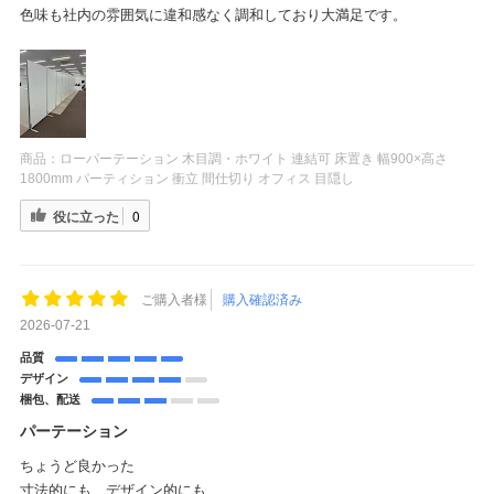
色味も社内の雰囲気に違和感なく調和しており大満足です。
商品：
ローパーテーション 木目調・ホワイト 連結可 床置き 幅900×高さ
1800mm パーティション 衝立 間仕切り オフィス 目隠し
役に立った
0
ご購入者様
購入確認済み
2026-07-21
品質
デザイン
梱包、配送
パーテーション
ちょうど良かった
寸法的にも、デザイン的にも