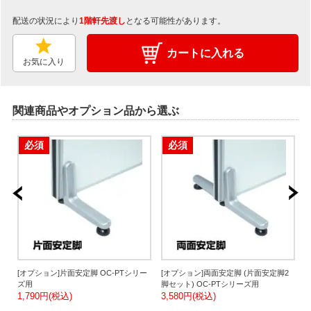
配送の状況により
1階軒先渡し
となる可能性があります。
カートに入れる
お気に入り
関連商品やオプション品から選ぶ
必須
必須
[オプション]片面安定脚 OC-PTシリー
[オプション]両面安定脚 (片面安定脚2
ズ用
脚セット) OC-PTシリーズ用
プ
1,790円(税込)
3,580円(税込)
1