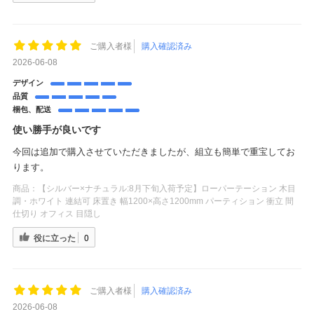
ご購入者様
購入確認済み
2026-06-08
デザイン
品質
梱包、配送
使い勝手が良いです
今回は追加で購入させていただきましたが、組立も簡単で重宝してお
ります。
商品：
【シルバー×ナチュラル:8月下旬入荷予定】ローパーテーション 木目
調・ホワイト 連結可 床置き 幅1200×高さ1200mm パーティション 衝立 間
仕切り オフィス 目隠し
役に立った
0
ご購入者様
購入確認済み
2026-06-08