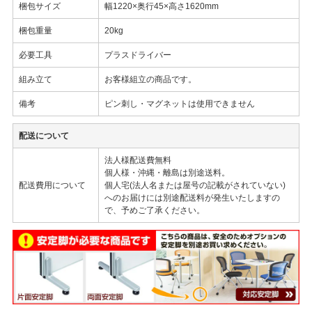
梱包サイズ
幅1220×奥行45×高さ1620mm
梱包重量
20kg
必要工具
プラスドライバー
組み立て
お客様組立の商品です。
備考
ピン刺し・マグネットは使用できません
配送について
法人様配送費無料
個人様・沖縄・離島は別途送料。
配送費用について
個人宅(法人名または屋号の記載がされていない)
へのお届けには別途配送料が発生いたしますの
で、予めご了承ください。