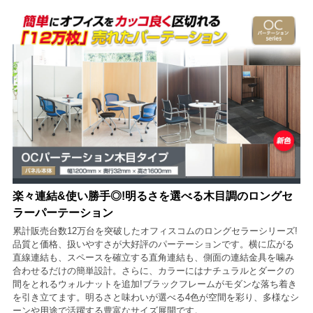
楽々連結&使い勝手◎!明るさを選べる木目調のロングセ
ラーパーテーション
累計販売台数12万台を突破したオフィスコムのロングセラーシリーズ!
品質と価格、扱いやすさが大好評のパーテーションです。横に広がる
直線連結も、スペースを確立する直角連結も、側面の連結金具を噛み
合わせるだけの簡単設計。さらに、カラーにはナチュラルとダークの
間をとれるウォルナットを追加!ブラックフレームがモダンな落ち着き
を引き立てます。明るさと味わいが選べる4色が空間を彩り、多様なシ
ーンや用途で活躍する豊富なサイズ展開です。