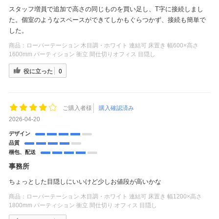
スタッフ増員で追加で高さの同じものを買い足し、T字に接続しまし
た。個室のようなスペースができてしかもぐらつかず、接続も簡単で
した。
商品：
ローパーテーション 木目調・ホワイト 連結可 床置き 幅600×高さ
1600mm パーティション 衝立 間仕切りオフィス 目隠し
役に立った
0
ご購入者様
購入確認済み
2026-04-20
デザイン
品質
梱包、配送
事務所
ちょっとした目隠しにいいけど少しお値段が高いかな
商品：
ローパーテーション 木目調・ホワイト 連結可 床置き 幅1200×高さ
1800mm パーティション 衝立 間仕切り オフィス 目隠し