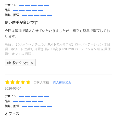
デザイン
品質
梱包、配送
使い勝手が良いです
今回は追加で購入させていただきましたが、組立も簡単で重宝してお
ります。
商品：
【シルバー×ナチュラル:8月下旬入荷予定】ローパーテーション 木目
調・ホワイト 連結可 床置き 幅700×高さ1200mm パーティション 衝立 間仕
切り オフィス 目隠し
役に立った
0
ご購入者様
購入確認済み
2026-06-04
デザイン
品質
梱包、配送
オフィス