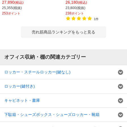
ールラック オープンラック リバーシ
ルラック オープンラック リバーシブ
27,890
26,180
(税込)
(税込)
ブル棚 MK-825 収納 幅1250×奥行
ル棚 MK-2287 幅810×奥行410×高さ
25,355(税抜)
23,800(税抜)
450×高さ1915mm
2270mm
253
238
ポイント
ポイント
1件
売れ筋商品ランキングをもっと見る
オフィス収納・棚の関連カテゴリー
ロッカー・スチールロッカー(鍵なし)
ロッカー(鍵付き)
キャビネット・書庫
下駄箱・シューズボックス・シューズロッカー・靴箱