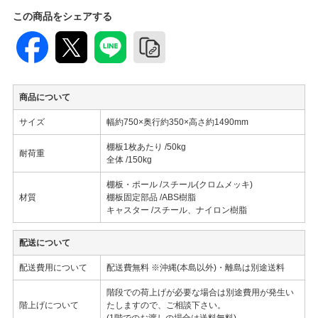
この商品をシェアする
商品について
サイズ
幅約750×奥行約350×高さ約1490mm
棚板1枚あたり /50kg
耐荷重
全体 /150kg
棚板・ポール /スチール(クロムメッキ)
材質
棚板固定部品 /ABS樹脂
キャスター /スチール、ナイロン樹脂
配送について
配送費用について
配送費無料 ※沖縄(本島以外)・離島は別途送料
階段での荷上げが必要な場合は別途費用が発生い
階上げについて
たしますので、ご相談下さい。