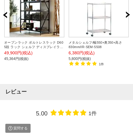
オープンラック ボルトレスラック D60
メタルシェルフ/幅550×奥350×高さ
5段 ラック シェルフ ディスプレイラッ
830mm/IR-SEM-5508
ク スチールラック キャスター付き 無
49,900円(税込)
6,380円(税込)
骨 インダストリアル 雑貨 デスク ハン
45,364円(税抜)
5,800円(税抜)
ガーラック TVボード ストアディスプ
1件
レイ 陳列棚 店舗 幅1290×奥行600×高
さ1885mm
レビュー
5.00
1件
質問する