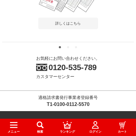
あと少し机のサイズをっていうときに！
ピッ
省スペースを心がけていた中、モニターが大きくて机からはみ出
ピッ
るという想定外の事態に...
もっと見る
詳しくはこちら
お気軽にお問い合わせください。
0120-535-789
商品を見る
すべてのお客様のコメント見る
カスタマーセンター
オフィスワゴン サイドワゴン デスクワゴ
適格請求書発行事業者登録番号
ン 3段 ダイヤル錠 鍵付き 幅390×奥行510×
高さ600mm【ホワイト・ブラック】
T1-0100-0112-5570
4.6
レビュー数
137
件
平均評価
4.6
オフィス家具通販TOP
ショールーム
メニュー
検索
ランキング
ログイン
カート