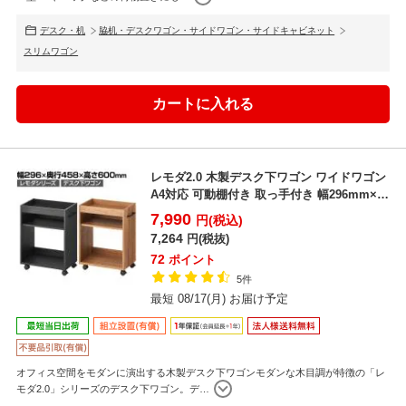
デスク・机
脇机・デスクワゴン・サイドワゴン・サイドキャビネット
スリムワゴン
レモダ2.0 木製デスク下ワゴン ワイドワゴン
A4対応 可動棚付き 取っ手付き 幅296mm×奥
行...
7,990
円(税込)
7,264
円(税抜)
72
ポイント
5件
最短 08/17(月) お届け予定
オフィス空間をモダンに演出する木製デスク下ワゴンモダンな木目調が特徴の「レ
モダ2.0」シリーズのデスク下ワゴン。デ
…