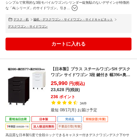
シンプルで実用的な3段モバイルワゴン/シリンダー錠無駄のないデザインが特徴的
な「ALシリーズ」のサイドワゴン。引き
…
デスク・机
脇机・デスクワゴン・サイドワゴン・サイドキャビネット
デスクワゴン・サイドワゴン
【日本製】プラス スチールワゴンSH デスク
ワゴン サイドワゴン 3段 鍵付き 幅396×奥行
577...
25,990
円(税込)
23,628
円(税抜)
236
ポイント
34件
最短 08/17(月) お届け予定
高品質な日本製!1度で全段ロックできるキャスター付きデスクワゴンデスク下やサ