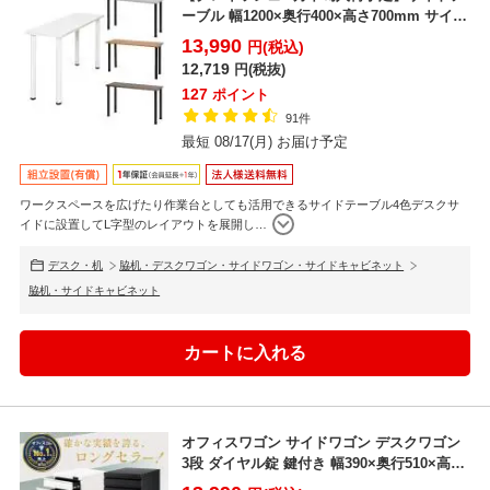
ーブル 幅1200×奥行400×高さ700mm サイド
デス...
13,990
円(税込)
12,719
円(税抜)
127
ポイント
91件
最短 08/17(月) お届け予定
ワークスペースを広げたり作業台としても活用できるサイドテーブル4色デスクサ
イドに設置してL字型のレイアウトを展開し
…
デスク・机
脇机・デスクワゴン・サイドワゴン・サイドキャビネット
脇机・サイドキャビネット
オフィスワゴン サイドワゴン デスクワゴン
3段 ダイヤル錠 鍵付き 幅390×奥行510×高さ
60...