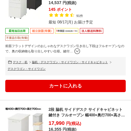
14,537
円(税抜)
145
ポイント
91件
最短 08/17(月) お届け予定
前面フラットデザインのおしゃれなデスクワゴン引き出し下段はフルオープンなの
で、奥の収納物も取り出しやすい仕様。鍵付
…
デスク・机
脇机・デスクワゴン・サイドワゴン・サイドキャビネット
デスクワゴン・サイドワゴン
2段 脇机 サイドデスク サイドキャビネット
鍵付き フルオープン 幅400×奥行700×高さ
700...
17,990
円(税込)
16,355
円(税抜)