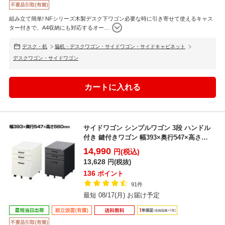
組み立て簡単! NFシリーズ木製デスク下ワゴン必要な時に引き寄せて使えるキャス
ター付きで、A4収納にも対応するオー
…
デスク・机
脇机・デスクワゴン・サイドワゴン・サイドキャビネット
デスクワゴン・サイドワゴン
サイドワゴン シンプルワゴン 3段 ハンドル
付き 鍵付きワゴン 幅393×奥行547×高さ
560mm...
14,990
円(税込)
13,628
円(税抜)
136
ポイント
91件
最短 08/17(月) お届け予定