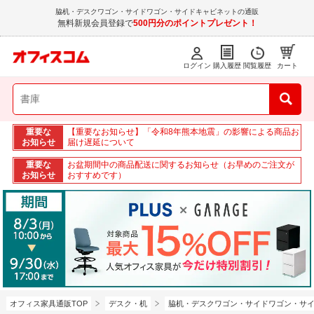
脇机・デスクワゴン・サイドワゴン・サイドキャビネットの通販
無料新規会員登録で
500円分のポイントプレゼント！
ログイン
購入履歴
閲覧履歴
カート
重要な
【重要なお知らせ】「令和8年熊本地震」の影響による商品お
お知らせ
届け遅延について
重要な
お盆期間中の商品配送に関するお知らせ（お早めのご注文が
お知らせ
おすすめです）
オフィス家具通販TOP
デスク・机
脇机・デスクワゴン・サイドワゴン・サ