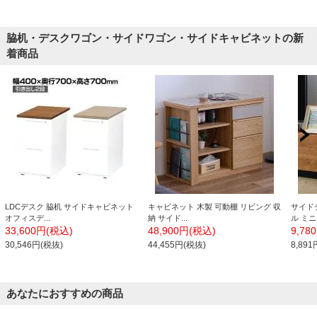
脇机・デスクワゴン・サイドワゴン・サイドキャビネットの新
着商品
LDCデスク 脇机 サイドキャビネット
キャビネット 木製 可動棚 リビング 収
サイド
オフィスデ...
納 サイド...
ル ミニ 
33,600円(税込)
48,900円(税込)
9,78
30,546円(税抜)
44,455円(税抜)
8,89
あなたにおすすめの商品