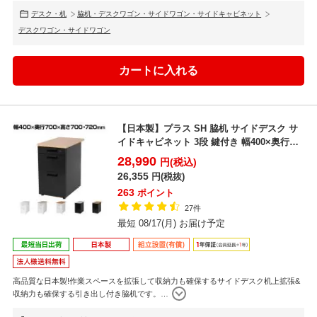
デスク・机
脇机・デスクワゴン・サイドワゴン・サイドキャビネット
デスクワゴン・サイドワゴン
【日本製】プラス SH 脇机 サイドデスク サ
イドキャビネット 3段 鍵付き 幅400×奥行
700×...
28,990
円(税込)
26,355
円(税抜)
263
ポイント
27件
最短 08/17(月) お届け予定
高品質な日本製!作業スペースを拡張して収納力も確保するサイドデスク机上拡張&
収納力も確保する引き出し付き脇机です。
…