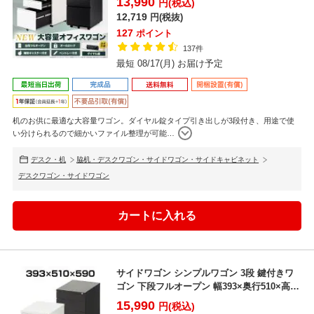
13,990
円(税込)
12,719
円(税抜)
127
ポイント
137件
最短 08/17(月) お届け予定
机のお供に最適な大容量ワゴン。ダイヤル錠タイプ引き出しが3段付き、用途で使
い分けられるので細かいファイル整理が可能
…
デスク・机
脇机・デスクワゴン・サイドワゴン・サイドキャビネット
デスクワゴン・サイドワゴン
サイドワゴン シンプルワゴン 3段 鍵付きワ
ゴン 下段フルオープン 幅393×奥行510×高さ
590...
15,990
円(税込)