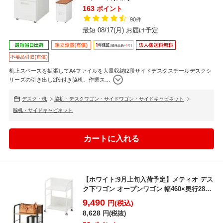
163
ポイント
90件
最短 08/17(月) お届け予定
机上スペースを拡張してA4ファイルを大量収納!2段サイドデスクスチールデスクシ
リーズの引き出し2段付き脇机。作業ス
…
デスク・机
脇机・デスクワゴン・サイドワゴン・サイドキャビネット
脇机・サイドキャビネット
【ホワイト:9月上旬入荷予定】メティオ デス
ク下ワゴン オープンワゴン 幅460×奥行285×
高さ5...
9,490
円(税込)
8,628
円(税抜)