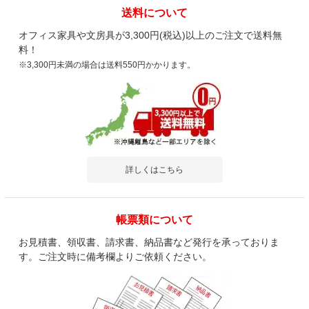
送料について
オフィス家具や文房具が3,300円(税込)以上のご注文で送料無
料！
※3,300円未満の場合は送料550円かかります。
商品を見る
すべてのお客様のコメント見る
【グレイッシュ:8月下旬入荷予定】サイド
テーブル 幅1200×奥行400×高さ700mm サ
詳しくはこちら
イドデスク 作業台 作業机 オフィスデスク
4.5
レビュー数
91
件
帳票類について
平均評価
4.5
お見積書、領収書、請求書、納品書など発行を承っておりま
す。ご注文時に備考欄よりご依頼ください。
2026-06-22
ご購入者様
購入確認済み
ご購