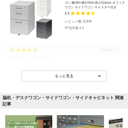
ゴン 幅395×奥行550×高さ616mm オフィス
ワゴン サイドワゴン キャスター付き
4.5
レビュー数
324
件
平均評価
4.5
2026-06-17
ご購入者様
購入確認済み
ご購
事務所
オフ
シンプルでとても使いやすいです。机の下にピッタリ入り収納も
良か
問題ありません。
脇机・デスクワゴン・サイドワゴン・サイドキャビネット 関連
記事
商品を見る
すべてのお客様のコメント見る