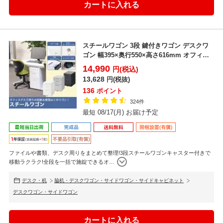
スチールワゴン 3段 鍵付きワゴン デスクワ
ゴン 幅395×奥行550×高さ616mm オフィス
ワゴ...
14,990
円(税込)
13,628
円(税抜)
136
ポイント
324件
最短 08/17(月) お届け予定
ファイルや書類、デスク周りをまとめて整理!3段スチールワゴンキャスター付きで
移動ラクラク!全段を一括で施錠できるオ
…
デスク・机
脇机・デスクワゴン・サイドワゴン・サイドキャビネット
デスクワゴン・サイドワゴン