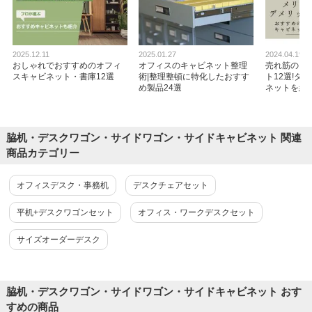
サイドワゴン スリムワゴン 3段 鍵付きワゴ
ン 幅310×奥行510×高さ590mm シリンダー
2025.12.11
2025.01.27
2024.04.19
錠 【ホワイト・ブラック】
おしゃれでおすすめのオフィ
オフィスのキャビネット整理
売れ筋のオ
4.5
スキャビネット・書庫12選
術|整理整頓に特化したおすす
ト12選!タ
め製品24選
ネットを紹
レビュー数
101
件
り】
平均評価
4.5
脇机・デスクワゴン・サイドワゴン・サイドキャビネット 関連
商品カテゴリー
2026-07-30
ご購入者様
購入確認済み
ご購
オフィスデスク・事務机
デスクチェアセット
コンパクトで使いやすい
小ぶ
平机+デスクワゴンセット
オフィス・ワークデスクセット
省スペースで大変使いやすいです。
小ぶ
サイズオーダーデスク
これからもリピート発注しようと思っています。
たも
脇机・デスクワゴン・サイドワゴン・サイドキャビネット おす
すめの商品