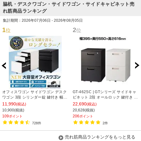
脇机・デスクワゴン・サイドワゴン・サイドキャビネット売
れ筋商品ランキング
集計期間：2026年07月06日 - 2026年08月05日
1
2
位
位
オフィスワゴン サイドワゴン デスク
GT-462SC | GTシリーズ サイドキャ
ワゴン 3段 シリンダー錠 鍵付き 幅
ビネット 2段 オールロック 鍵付き オ
390×奥行510×高さ600mm【ホワイ
フィスワゴン サイドワゴン デスクワ
11,990
22,690
(税込)
(税込)
ト・ブラック】
ゴン 収納 幅395×奥行550×高さ
10,900(税抜)
20,628(税抜)
616mm 【完成品】
109
206
ポイント
ポイント
728件
2件
売れ筋商品ランキングをもっと見る