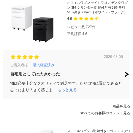
オフィスワゴン サイドワゴン デスクワゴ
ン 3段 シリンダー錠 鍵付き 幅390×奥行
510×高さ600mm【ホワイト・ブラック】
4.6
レビュー数
727
件
平均評価
4.6
2026-08-06
ご購入者様
購入確認済み
ご購
自宅用としては大きかった
サイ
物は必要十分なクオリティで満足です。ただ自宅に置いてみると
1段
思ったより大きく感じま...
もっと見る
商品を見る
すべてのお客様のコメント見る
スチールワゴン 3段 鍵付きワゴン デスクワ