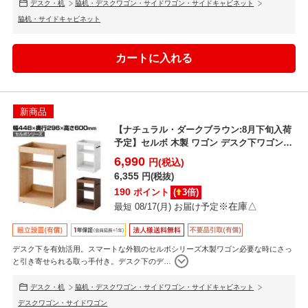
デスク・机
脇机・デスクワゴン・サイドワゴン・サイドキャビネット
脇机・サイドキャビネット
新商品
【ナチュラル・ダークブラウン:8月下旬入荷
予定】セルボ 木製 ワゴン デスク下ワゴン
A4対応 可動...
6,990
円(税込)
6,355
円(税抜)
190
ポイント
(
3
倍)
※在庫△
最短 08/17(月) お届け予定
デスク下を有効活用。スマートな外観のセルボシリーズ木製ワゴン必要な時にさっ
と引き寄せられる取っ手付き。デスク下のデ
…
デスク・机
脇机・デスクワゴン・サイドワゴン・サイドキャビネット
デスクワゴン・サイドワゴン