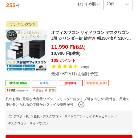
255
件
ランキング1位
オフィスワゴン サイドワゴン デスクワゴン
3段 シリンダー錠 鍵付き 幅390×奥行510×高
さ6...
11,990
円(税込)
10,900
円(税抜)
109
ポイント
728件
最短 08/17(月) お届け予定
机のお供に最適な大容量ワゴン。シリンダー錠タイプ引き出しが3段付き、用途で
使い分けられるので細かいファイル整理が可
…
デスク・机
脇机・デスクワゴン・サイドワゴン・サイドキャビネット
デスクワゴン・サイドワゴン