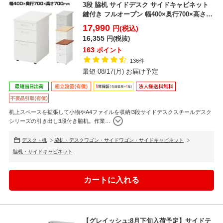
3段 脇机 サイドデスク サイドキャビネット
鍵付き フルオープン 幅400×奥行700×高さ
700...
17,990
円(税込)
16,355
円(税抜)
163
ポイント
136件
最短 08/17(月) お届け予定
机上スペースを拡張して小物やA4ファイルを収納!3段サイドデスクスチールデスク
シリーズの引き出し3段付き脇机。作業
…
デスク・机
脇机・デスクワゴン・サイドワゴン・サイドキャビネット
脇机・サイドキャビネット
【グレイッシュ:8月下旬入荷予定】サイドテ