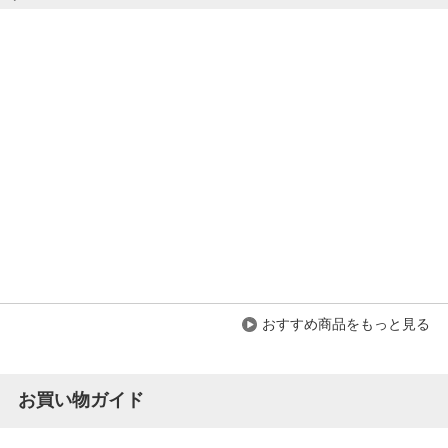
商品を見る
すべてのお客様のコメント見る
3段 脇机 サイドデスク サイドキャビネット
鍵付き フルオープン 幅400×奥行700×高さ
700mm OC-SS047-3
4.5
レビュー数
136
件
平均評価
4.5
2026-06-11
おすすめ商品をもっと見る
ご購入者様
購入確認済み
ご購
良かったです。
オフ
お買い物ガイド
良かったです。
オフ
にち