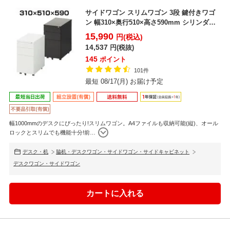
サイドワゴン スリムワゴン 3段 鍵付きワゴ
ン 幅310×奥行510×高さ590mm シリンダー
錠 ...
15,990
円(税込)
14,537
円(税抜)
145
ポイント
101件
最短 08/17(月) お届け予定
幅1000mmのデスクにぴったり!スリムワゴン。A4ファイルも収納可能(縦)、オール
ロックとスリムでも機能十分!前
…
デスク・机
脇机・デスクワゴン・サイドワゴン・サイドキャビネット
デスクワゴン・サイドワゴン