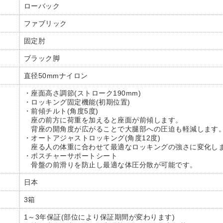
ローバック
ファブリック
固定肘
ブラック脚
直径50mmナイロン
・座面高さ調節(ストローク190mm)
・ロッキング固定機能(初期位置)
・前傾チルト(角度5度)
座の前方に荷重を加えると座面が前傾します。
背座の開角度が広がることで大腿部への圧迫も軽減します
・オートアジャストロッキング(角度12度)
座る人の体重に合わせて最適なロッキングの強さに変化し
・ポスチャーサポートシート
骨盤の前滑りを防止し最適な体圧分散が可能です。
日本
3箱
1～3年保証(部位により保証期間が変わります)