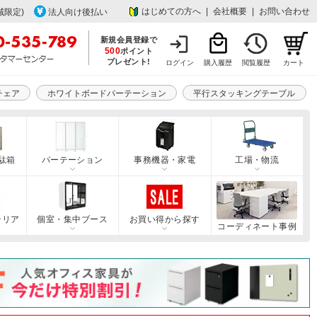
はじめての方へ
|
会社概要
|
お問い合わせ
域限定)
法人向け後払い
新規会員登録で
500
ポイント
プレゼント!
ログイン
購入履歴
閲覧履歴
カート
チェア
ホワイトボードパーテーション
平行スタッキングテーブル
駄箱
パーテーション
事務機器・家電
工場・物流
テリア
個室・集中ブース
お買い得から探す
コーディネート事例