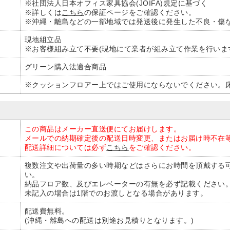
※社団法人日本オフィス家具協会(JOIFA)規定に基づく
※詳しくは
こちら
の保証ページをご確認ください。
※沖縄・離島などの一部地域では発送後に発生した不良・傷
現地組立品
※お客様組み立て不要(現地にて業者が組み立て作業を行いま
グリーン購入法適合商品
※クッションフロアー上ではご使用にならないでください。
この商品はメーカー直送便にてお届けします。
メールでの納期確定後の配送日時変更、またはお届け時不在
配送詳細については必ず
こちら
をご確認ください。
複数注文や出荷量の多い時期などはさらにお時間を頂戴する
い。
納品フロア数、及びエレベーターの有無を必ず記載ください
未記入の場合は1階でのお渡しとなる場合があります。
配送費無料。
(沖縄・離島への配送は別途お見積りとなります。)