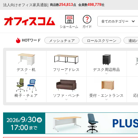
254,813
498,779
|
法人向けオフィス家具通販
商品数
点
会員数
社
HOTワード
メッシュチェア
ロールスクリーン
連結
デスク・机
フリーアドレス
デスク周辺用品
椅子・チェア
ソファ・ベンチ
受付・エントランス
応