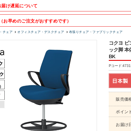
お届け遅延について
（お早めのご注文がおすすめです）
・チェア
オフィスチェア・デスクチェア
布張りチェア・ファブリックチェア
コクヨ ピコ
ック脚 本
BK
Pコード:4731
販売価
ポイン
お届け