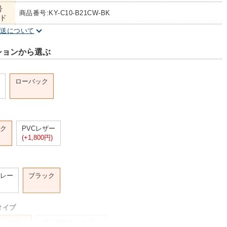
号
商品番号:KY-C10-B21CW-BK
ド
配送について
ションから選ぶ
ローバック
ク
PVCレザー
(+1,800円)
レー
ブラック
タイプ
ャスター
ゴム単輪キャスター