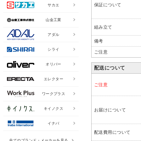
保証について
サカエ
山金工業
組み立て
アダル
備考
シライ
ご注意
オリバー
配送について
エレクター
ご注意
ワークプラス
キイノクス
お届けについて
イナバ
配送費用について
全てのブランド・メーカーを見る