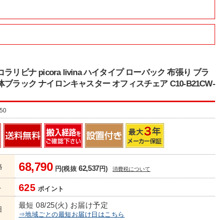
ラリビナ picora livina ハイタイプ ローバック 布張り ブラ
体ブラック ナイロンキャスター オフィスチェア C10-B21CW-
50
68,790
格
62,537
円(税抜
円)
消費税について
625
ト
ポイント
最短 08/25(火) お届け予定
日
⇒地域ごとの最短お届け日はこちら