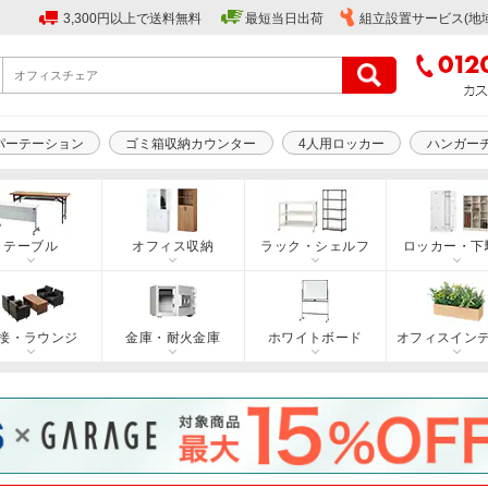
3,300円以上で送料無料
最短当日出荷
組立設置サービス(地
パーテーション
ゴミ箱収納カウンター
4人用ロッカー
ハンガー
テーブル
オフィス収納
ラック・シェルフ
ロッカー・下
接・ラウンジ
金庫・耐火金庫
ホワイトボード
オフィスイン